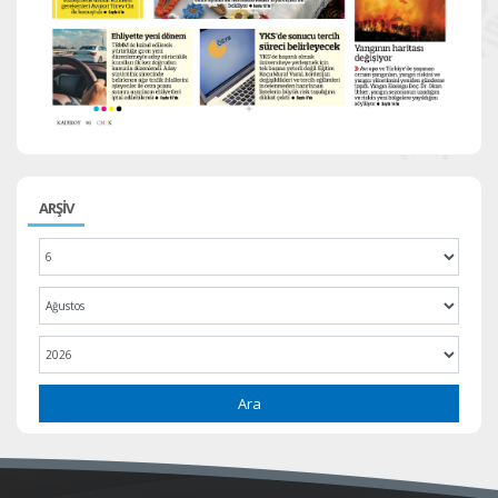
ARŞİV
Ara