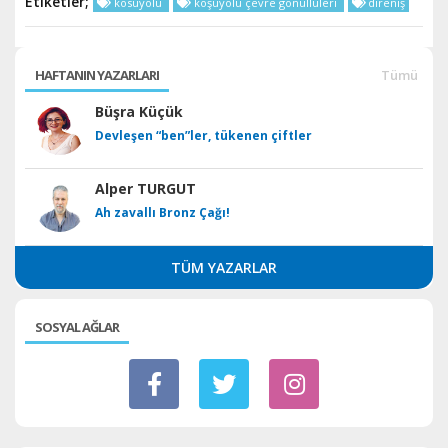
Etiketler;
kosuyolu
koşuyolu çevre gönüllüleri
direniş
HAFTANIN YAZARLARI
Tümü
Büşra Küçük
Devleşen “ben”ler, tükenen çiftler
Alper TURGUT
Ah zavallı Bronz Çağı!
TÜM YAZARLAR
SOSYAL AĞLAR