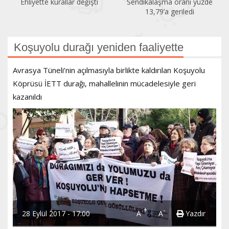
Ehliyette kurallar değişti
Sendikalaşma oranı yüzde
13,79’a geriledi
Koşuyolu durağı yeniden faaliyette
Avrasya Tüneli’nin açılmasıyla birlikte kaldırılan Koşuyolu
Köprüsü İETT durağı, mahallelinin mücadelesiyle geri
kazanıldı
+
-
28 Eylül 2017 - 17:00
A
A
Yazdır