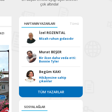
HAFTANIN YAZARLARI
Tümü
ızı
İzel ROZENTAL
Mizah ruhun gıdasıdır
Murat BEŞER
Bir ikon daha veda etti:
Bonnie Tyler
Begüm KAKI
Hikâyesine sahip
çıkanlar
TÜM YAZARLAR
SOSYAL AĞLAR