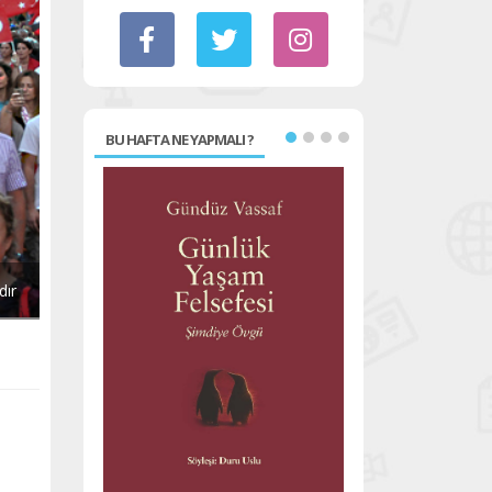
BU HAFTA NE YAPMALI ?
dır