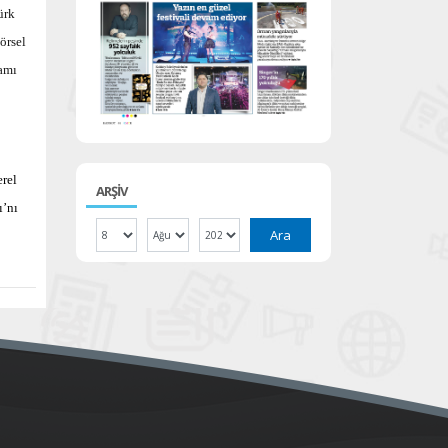
ürk
örsel
ramı
erel
ARŞİV
ı’nı
Ara