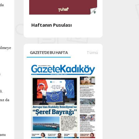
’da
Haftanın Pusulası
Haftanın Pusul
rülmeye
GAZETE'DE BU HAFTA
Tümü
ı
i.
mız da
ramı