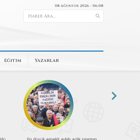
08 Ağustos 2026 - 06:08
Eğitim
Yazarlar
rının
74 kuruluştan COP31’e sağlık çağrısı
Mesleğin yükü 