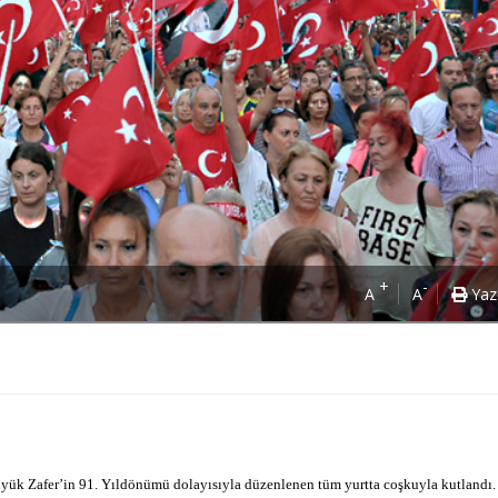
+
-
A
A
Yaz
üyük Zafer’in 91. Yıldönümü dolayısıyla düzenlenen tüm yurtta coşkuyla kutlandı.