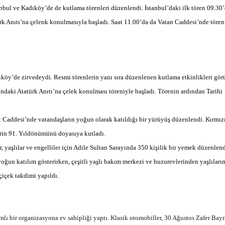
nbul ve Kadıköy’de de kutlama törenleri düzenlendi. İstanbul’daki ilk tören 09.30
türk Anıtı’na çelenk konulmasıyla başladı. Saat 11.00’da da Vatan Caddesi’nde tören
Haftanın Sinevizyonu
Haftanın Pusulası
öy’de zirvedeydi. Resmi törenlerin yanı sıra düzenlenen kutlama etkinlikleri gö
ndaki Atatürk Anıtı’na çelek konulması töreniyle başladı. Törenin ardından Tarihi
t Caddesi’nde vatandaşların yoğun olarak katıldığı bir yürüyüş düzenlendi. Kırmız
rin 91. Yıldönümünü doyasıya kutladı.
 yaşlılar ve engelliler için Adile Sultan Sarayında 350 kişilik bir yemek düzenlend
oğun katılım gösterirken, çeşitli yaşlı bakım merkezi ve huzurevlerinden yaşlıları
çiçek takdimi yapıldı.
lı bir organizasyona ev sahipliği yaptı. Klasik otomobiller, 30 Ağustos Zafer Bay