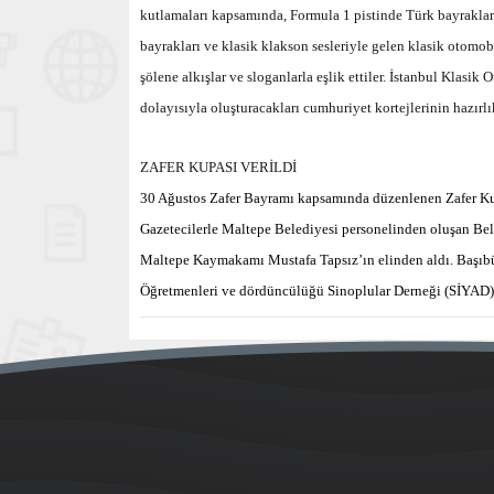
kutlamaları kapsamında, Formula 1 pistinde Türk bayrakları
bayrakları ve klasik klakson sesleriyle gelen klasik otomobi
şölene alkışlar ve sloganlarla eşlik ettiler. İstanbul Kl
dolayısıyla oluşturacakları cumhuriyet kortejlerinin hazırlı
ZAFER KUPASI VERİLDİ
30 Ağustos Zafer Bayramı kapsamında düzenlenen Zafer Kup
Gazetecilerle Maltepe Belediyesi personelinden oluşan Be
Maltepe Kaymakamı Mustafa Tapsız’ın elinden aldı. Başıb
Öğretmenleri ve dördüncülüğü Sinoplular Derneği (SİYAD) 