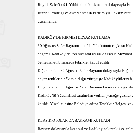
Büyük Zafer’in 91. Yıldönümü kutlamaları dolayısıyla İsta
İstanbul Valiliği ve askeri erkânın katılımıyla Taksim Ata
düzenlendi.
KADIKÖY’DE KIRMIZI BEYAZ KUTLAMA
30 Ağustos Zafer Bayramı’nın 91. Yıldönümü coşkusu Kadık
değerdi. Kadıköy’de törenler saat 09.00’da İskele Meydanı’
Şehremaneti binasında tebrikler kabul edildi.
Diğer taraftan 30 Ağustos Zafer Bayramı dolayısıyla Bağda
beyaz renklerin hâkim olduğu yürüyüşte Kadıköylüler zafe
Diğer taraftan
30 Ağustos Zafer Bayramı kapsamında gaziler,
Kadıköy’lü Yücel ailesi tarafından verilen yemeğe gaziler y
katıldı. Yücel ailesine Belediye adına Teşekkür Belgesi ve 
KLASİK OTOLAR DA BAYRAMI KUTLADI
Bayram dolayısıyla İstanbul ve Kadıköy çok renkli ve anlam