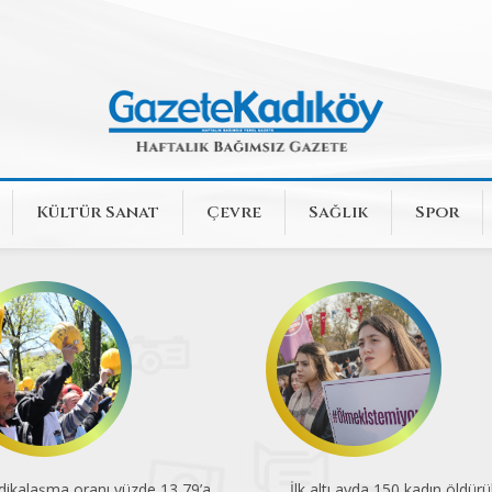
Kültür Sanat
Çevre
Sağlık
Spor
k altı ayda 150 kadın öldürüldü
En düşük emekli aylığı açlık sını