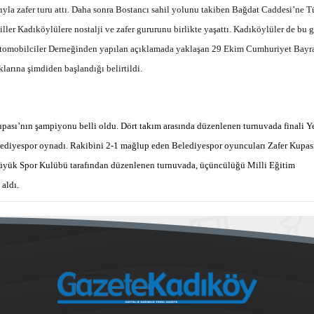
yla zafer turu attı. Daha sonra Bostancı sahil yolunu takiben Bağdat Caddesi’ne T
ller Kadıköylülere nostalji ve zafer gururunu birlikte yaşattı. Kadıköylüler de bu g
asik Otomobilciler Derneğinden yapılan açıklamada yaklaşan 29 Ekim Cumhuriyet Bay
klarına şimdiden başlandığı belirtildi.
ası’nın şampiyonu belli oldu. Dört takım arasında düzenlenen turnuvada finali Y
lediyespor oynadı. Rakibini 2-1 mağlup eden Belediyespor oyuncuları Zafer Kupas
üyük Spor Kulübü tarafından düzenlenen turnuvada, üçüncülüğü Milli Eğitim
aldı.