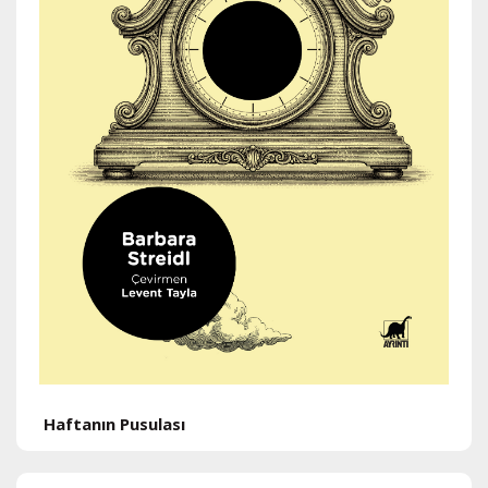
H
Haftanın Pusulası