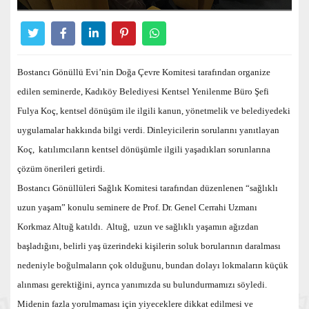
Bostancı Gönüllü Evi’nin Doğa Çevre Komitesi tarafından organize
edilen seminerde, Kadıköy Belediyesi Kentsel Yenilenme Büro Şefi
Fulya Koç, kentsel dönüşüm ile ilgili kanun, yönetmelik ve belediyedeki
uygulamalar hakkında bilgi verdi. Dinleyicilerin sorularını yanıtlayan
Koç, katılımcıların kentsel dönüşümle ilgili yaşadıkları sorunlarına
çözüm önerileri getirdi.
Bostancı Gönüllüleri Sağlık Komitesi tarafından düzenlenen “sağlıklı
uzun yaşam” konulu seminere de Prof. Dr. Genel Cerrahi Uzmanı
Korkmaz Altuğ katıldı. Altuğ, uzun ve sağlıklı yaşamın ağızdan
başladığını, belirli yaş üzerindeki kişilerin soluk borularının daralması
nedeniyle boğulmaların çok olduğunu, bundan dolayı lokmaların küçük
alınması gerektiğini, ayrıca yanımızda su bulundurmamızı söyledi.
Midenin fazla yorulmaması için yiyeceklere dikkat edilmesi ve