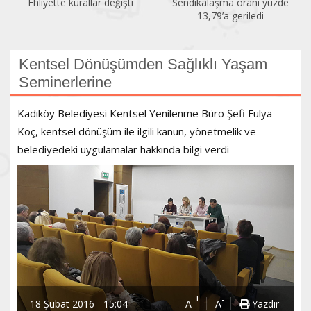
Ehliyette kurallar değişti
Sendikalaşma oranı yüzde
13,79’a geriledi
Kentsel Dönüşümden Sağlıklı Yaşam
Seminerlerine
Kadıköy Belediyesi Kentsel Yenilenme Büro Şefi Fulya
Koç, kentsel dönüşüm ile ilgili kanun, yönetmelik ve
belediyedeki uygulamalar hakkında bilgi verdi
+
-
18 Şubat 2016 - 15:04
A
A
Yazdır