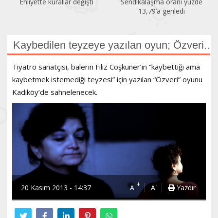
Sendikalaşma oranı yüzde
İlk altı ayda 150 kadın
13,79’a geriledi
öldürüldü
Kaybedilen teyzeye yazılan oyun; Özveri..
Tiyatro sanatçısı, balerin Filiz Coşkuner’in “kaybettiği ama
kaybetmek istemediği teyzesi” için yazılan “Özveri” oyunu
Kadıköy’de sahnelenecek.
+
-
20 Kasım 2013 - 14:37
A
A
Yazdır