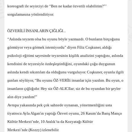
koreografi ile seyirciyi de “Ben ne kadar özverili olabilirim?”’
sorgulamasına yönlendiriyor.
ÖZVERİLİ İNSANLARIN ÇIĞLIĞI...
“Aslında teyzem olsa bu oyunu böyle yazmazdı. O bunların birçoğunu
görmüyor veya görmek istemiyordu” diyen Filiz Coşkuner, aldığı
psikoloji eğitimi sayesinde teyzesinin kişilik analizini yaptığını, aslında
kendisini de teyzesiyle özdeşleştirdiğini, oyundaki çoğu duygunun
aslında kendi sıkıntıları da olduğunu vurguluyor. Coşkuner, oyunla ilgili
şunları söylüyor, “Bu oyunu ÖZ-VERİli insanlar için yazdım. Bu oyun, o
insanların çığlığıdır. Hey siz ÖZ-ALICIlar; siz de bu oyundan bir şeyler
alın diye yazdım!”
Avrupa yakasında pek çok sahnede oynanan, yönetmenliğini usta
tiyatrocu Ayla Algan'ın yaptığı Özveri oyunu, 26 Kasım’da Barış Manço
Kültür Merkezi’nde, 10 Aralık’ta da Kozyatağı Kültür
Merkezi’nde (Kozzy) izlenebilir.