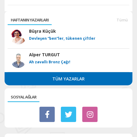
HAFTANIN YAZARLARI
Tümü
Büşra Küçük
Devleşen “ben”ler, tükenen çiftler
Alper TURGUT
Ah zavallı Bronz Çağı!
TÜM YAZARLAR
SOSYAL AĞLAR