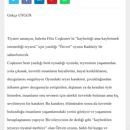
Gökçe UYGUN
Tiyatro sanatçısı, balerin Filiz Coşkuner’in “kaybettiği ama kaybetmek
istemediği teyzesi” için yazdığı “Özveri” oyunu Kadıköy’de
sahnelenecek.
Coşkuner hem yazdığı hem oynadığı oyunda, teyzesinin yaşamından
yola çıkarak, özverili insanların hayallerini, hayal kırıklıklarını,
duygularını sorguluyor. Oyundaki teyze karakteri, çocukluğundan
itibaren görev duygusuyla yetiştirilen, dışlanan ya da kendini öyle
hisseden, insanların onu sevmesi için sürekli özveride bulunan ama hiç
sevilmeyen bir karakter. Bu karakter, ölümünden sonra da özveride
bulunduğu insanların yaşamlarındaki yerini görüyor ve yaşamının
hesaplaşmasını yapıyor. Bir izleyicinin de dediği gibi “kaybedilen
teyzeye tiyatral methiye” olan Özveri oyunu, farklı bir kurgu ve