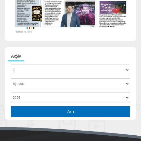
ARŞİV
Ara