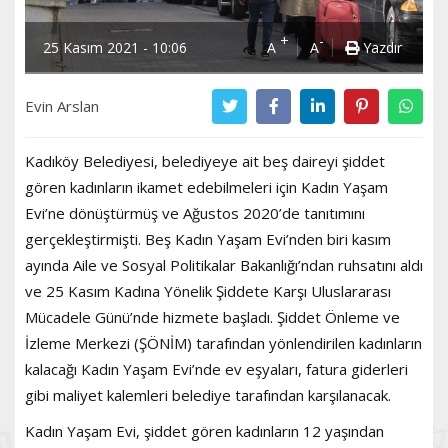
+
-
25 Kasım 2021 - 10:06
A
A
Yazdır
Evin Arslan
Kadıköy Belediyesi, belediyeye ait beş daireyi şiddet
gören kadınların ikamet edebilmeleri için Kadın Yaşam
Evi’ne dönüştürmüş ve Ağustos 2020’de tanıtımını
gerçekleştirmişti. Beş Kadın Yaşam Evi’nden biri kasım
ayında Aile ve Sosyal Politikalar Bakanlığı’ndan ruhsatını aldı
ve 25 Kasım Kadına Yönelik Şiddete Karşı Uluslararası
Mücadele Günü’nde hizmete başladı. Şiddet Önleme ve
İzleme Merkezi (ŞÖNİM) tarafından yönlendirilen kadınların
kalacağı Kadın Yaşam Evi’nde ev eşyaları, fatura giderleri
gibi maliyet kalemleri belediye tarafından karşılanacak.
Kadın Yaşam Evi, şiddet gören kadınların 12 yaşından