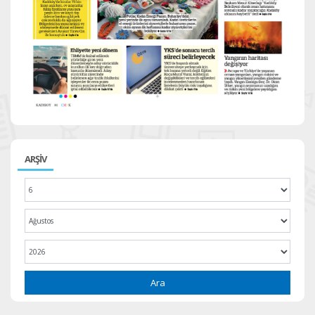
ARŞİV
Ara