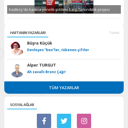
Kadıköy'de kadına yönelik şiddete karşı farkındalık projesi
HAFTANIN YAZARLARI
Tümü
Büşra Küçük
Devleşen “ben”ler, tükenen çiftler
Alper TURGUT
Ah zavallı Bronz Çağı!
TÜM YAZARLAR
SOSYAL AĞLAR