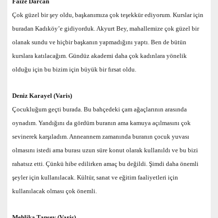
Faize Darcan
Çok güzel bir şey oldu, başkanımıza çok teşekkür ediyorum. Kurslar için
buradan Kadıköy’e gidiyorduk. Akyurt Bey, mahallemize çok güzel bir
olanak sundu ve hiçbir başkanın yapmadığını yaptı. Ben de bütün
kurslara katılacağım. Gündüz akademi daha çok kadınlara yönelik
olduğu için bu bizim için büyük bir fırsat oldu.
Deniz Karayel (Varis)
Çocukluğum geçti burada. Bu bahçedeki çam ağaçlarının arasında
oynadım. Yandığını da gördüm buranın ama kamuya açılmasını çok
sevinerek karşıladım. Anneannem zamanında buranın çocuk yuvası
olmasını istedi ama burası uzun süre konut olarak kullanıldı ve bu bizi
rahatsız etti. Çünkü hibe edilirken amaç bu değildi. Şimdi daha önemli
şeyler için kullanılacak. Kültür, sanat ve eğitim faaliyetleri için
kullanılacak olması çok önemli.
Mehlika Tansev (Varis)