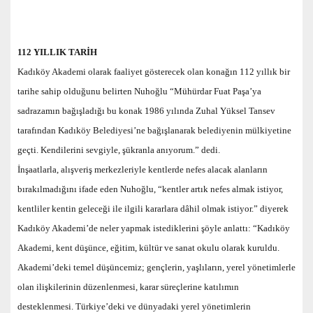
112 YILLIK TARİH
Kadıköy Akademi olarak faaliyet gösterecek olan konağın 112 yıllık bir
tarihe sahip olduğunu belirten Nuhoğlu “Mühürdar Fuat Paşa’ya
sadrazamın bağışladığı bu konak 1986 yılında Zuhal Yüksel Tansev
tarafından Kadıköy Belediyesi’ne bağışlanarak belediyenin mülkiyetine
geçti. Kendilerini sevgiyle, şükranla anıyorum.” dedi.
İnşaatlarla, alışveriş merkezleriyle kentlerde nefes alacak alanların
bırakılmadığını ifade eden Nuhoğlu, “kentler artık nefes almak istiyor,
kentliler kentin geleceği ile ilgili kararlara dâhil olmak istiyor.” diyerek
Kadıköy Akademi’de neler yapmak istediklerini şöyle anlattı: “Kadıköy
Akademi, kent düşünce, eğitim, kültür ve sanat okulu olarak kuruldu.
Akademi’deki temel düşüncemiz; gençlerin, yaşlıların, yerel yönetimlerle
olan ilişkilerinin düzenlenmesi, karar süreçlerine katılımın
desteklenmesi. Türkiye’deki ve dünyadaki yerel yönetimlerin