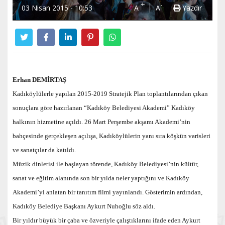
+
-
03 Nisan 2015 - 10:53
A
A
Yazdır
Erhan DEMİRTAŞ
Kadıköylülerle yapılan 2015-2019 Stratejik Plan toplantılarından çıkan
sonuçlara göre hazırlanan “Kadıköy Belediyesi Akademi” Kadıköy
halkının hizmetine açıldı. 26 Mart Perşembe akşamı Akademi’nin
bahçesinde gerçekleşen açılışa, Kadıköylülerin yanı sıra köşkün varisleri
ve sanatçılar da katıldı.
Müzik dinletisi ile başlayan törende, Kadıköy Belediyesi’nin kültür,
sanat ve eğitim alanında son bir yılda neler yaptığını ve Kadıköy
Akademi’yi anlatan bir tanıtım filmi yayınlandı. Gösterimin ardından,
Kadıköy Belediye Başkanı Aykurt Nuhoğlu söz aldı.
Bir yıldır büyük bir çaba ve özveriyle çalıştıklarını ifade eden Aykurt