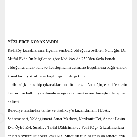
YÜZLERCE KONAK VARDI
Kadıköy konaklarının, ilçenin sembolü olduğunu belirten Nuhoğlu, Dr.
Müfid Ekdal’ın bilgilerine göre Kadıköy’de 250’den fazla konak
olduğunu, ancak rant ve kentleşmenin acımasız koşullarına bağlı olarak
konakların yok olmaya başladığını dile getirdi.
Tarihi köşklere sahip çıkacaklarının altını çizen Nuhoğlu, eski köşklerin
her birinin halkın yararlanabileceği sanat merkezine dönüştürüleceğini
belirtti.
Belediye tarafından tarihe ve Kadıköy’e kazandırılan, TESAK
Şehremaneti, Yeldeğirmeni Sanat Merkezi, Karikatür Evi, Ahmet Haşim
Evi, Öykü Evi, Suadiye Tarihi Dükkânlar ve Yeni Köşk’ü katılımcılara
anlatan Aykurt Nuhoğlu, eski Mal Müdürlüğü binasının da sanatçıların