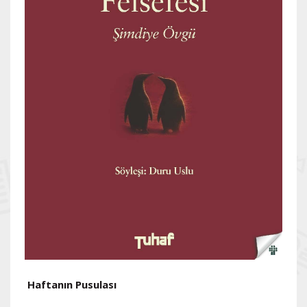
Haftanın Pusulası
H