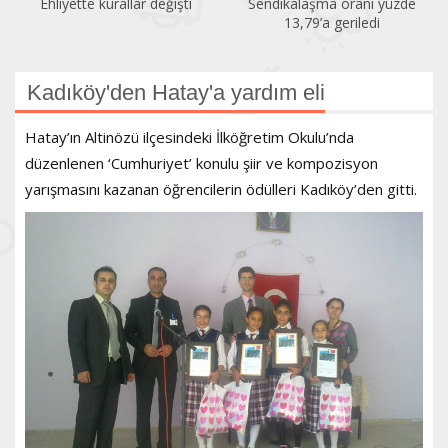
Ehliyette kurallar değişti
Sendikalaşma oranı yüzde
13,79’a geriledi
Kadıköy'den Hatay'a yardım eli
Hatay’ın Altinözü ilçesindeki İlköğretim Okulu’nda
düzenlenen ‘Cumhuriyet’ konulu şiir ve kompozisyon
yarışmasını kazanan öğrencilerin ödülleri Kadıköy’den gitti.