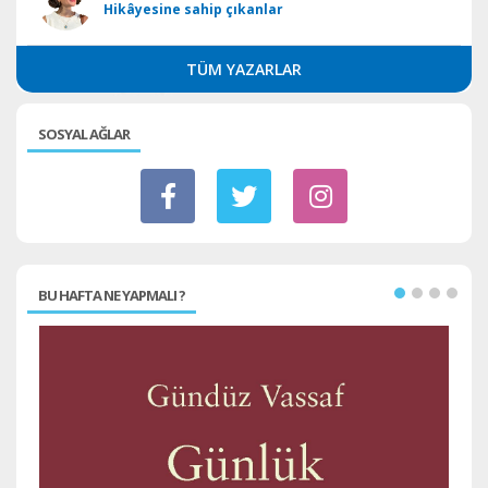
Hikâyesine sahip çıkanlar
TÜM YAZARLAR
SOSYAL AĞLAR
BU HAFTA NE YAPMALI ?