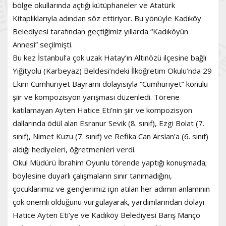
bölge okullarında açtığı kütüphaneler ve Atatürk
Kitaplıklarıyla adından söz ettiriyor. Bu yönüyle Kadıköy
Belediyesi tarafından geçtiğimiz yıllarda “Kadıköyün
Annesi” seçilmişti.
Bu kez İstanbul’a çok uzak Hatay’ın Altınözü ilçesine bağlı
Yiğityolu (Karbeyaz) Beldesi’ndeki İlköğretim Okulu’nda 29
Ekim Cumhuriyet Bayramı dolayısıyla “Cumhuriyet” konulu
şiir ve kompozisyon yarışması düzenledi. Törene
katılamayan Ayten Hatice Eti’nin şiir ve kompozisyon
dallarında ödül alan Esranur Sevik (8. sınıf), Ezgi Bolat (7.
sınıf), Nimet Kuzu (7. sınıf) ve Refika Can Arslan’a (6. sınıf)
aldığı hediyeleri, öğretmenleri verdi.
Okul Müdürü İbrahim Oyunlu törende yaptığı konuşmada;
böylesine duyarlı çalışmaların sınır tanımadığını,
çocuklarımız ve gençlerimiz için atılan her adımın anlamının
çok önemli olduğunu vurgulayarak, yardımlarından dolayı
Hatice Ayten Eti’ye ve Kadıköy Belediyesi Barış Manço