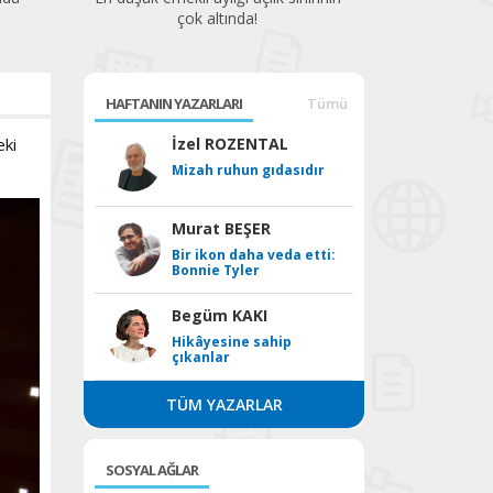
HAFTANIN YAZARLARI
Tümü
eki
İzel ROZENTAL
Mizah ruhun gıdasıdır
Murat BEŞER
Bir ikon daha veda etti:
Bonnie Tyler
Begüm KAKI
Hikâyesine sahip
çıkanlar
TÜM YAZARLAR
SOSYAL AĞLAR