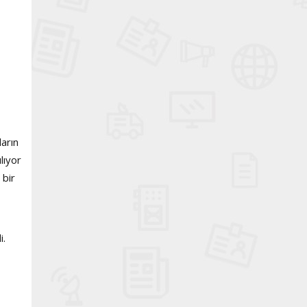
ların
lıyor
 bir
i.