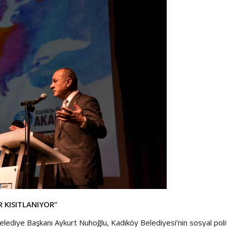
Haftanın Sinevizyonu
Haftanın Pusulası
 KISITLANIYOR”
lediye Başkanı Aykurt Nuhoğlu, Kadıköy Belediyesi’nin sosyal poli