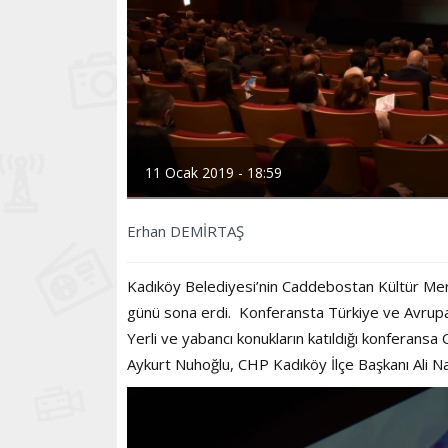
11 Ocak 2019 - 18:59
Erhan DEMİRTAŞ
Kadıköy Belediyesi’nin Caddebostan Kültür Merke
günü sona erdi. Konferansta Türkiye ve Avrupa ül
Yerli ve yabancı konukların katıldığı konferans
Aykurt Nuhoğlu, CHP Kadıköy İlçe Başkanı Ali Nar