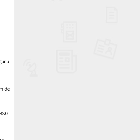
üğünü
em de
1980