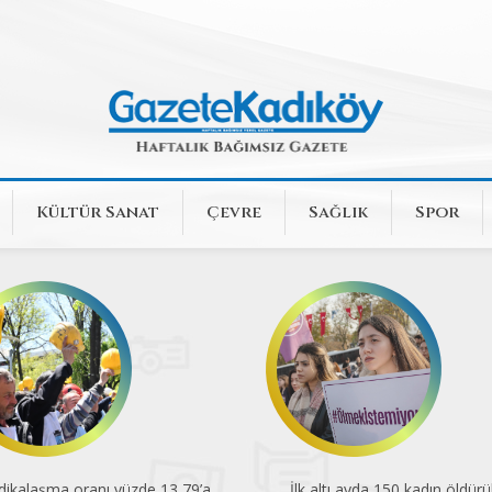
Kültür Sanat
Çevre
Sağlık
Spor
k altı ayda 150 kadın öldürüldü
En düşük emekli aylığı açlık sını