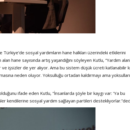
Türkiye’de sosyal yardımların hane halkları üzerindeki etkilerini
m alan hane sayısında artış yaşandığını söyleyen Kutlu, “Yardım alan
ar ve işsizler de yer alıyor. Ama bu sistem düşük ücreti katlanabilir kı
ğalmasına neden oluyor. Yoksulluğu ortadan kaldırmayı ama yoksulları
olduğunu ifade eden Kutlu, “İnsanlarda şöyle bir kaygı var: ‘Ya bu
er kendilerine sosyal yardım sağlayan partileri destekliyorlar.”ded