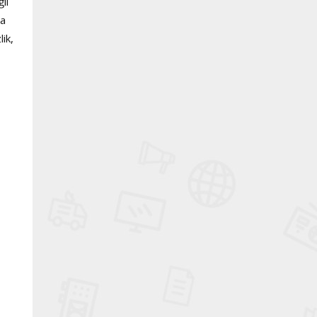
il
na
ik,