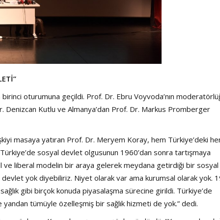
LETİ”
birinci oturumuna geçildi. Prof. Dr. Ebru Voyvoda’nın moderatörl
Dr. Denizcan Kutlu ve Almanya’dan Prof. Dr. Markus Promberger
ilişkiyi masaya yatıran Prof. Dr. Meryem Koray, hem Türkiye’deki h
i. Türkiye’de sosyal devlet olgusunun 1960’dan sonra tartışmaya
l ve liberal modelin bir araya gelerek meydana getirdiği bir sosyal
 devlet yok diyebiliriz. Niyet olarak var ama kurumsal olarak yok. 
 sağlık gibi birçok konuda piyasalaşma sürecine girildi. Türkiye’de
 yandan tümüyle özelleşmiş bir sağlık hizmeti de yok.” dedi.