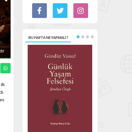
BU HAFTA NE YAPMALI ?
dır
ilk
ı.
anı