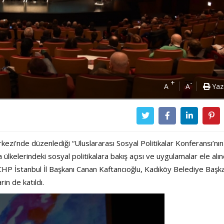
+
-
A
A
Yaz
zi’nde düzenlediği “Uluslararası Sosyal Politikalar Konferansı’nın 
kelerindeki sosyal politikalara bakış açısı ve uygulamalar ele alınd
a CHP İstanbul İl Başkanı Canan Kaftancıoğlu, Kadıköy Belediye Başk
in de katıldı.