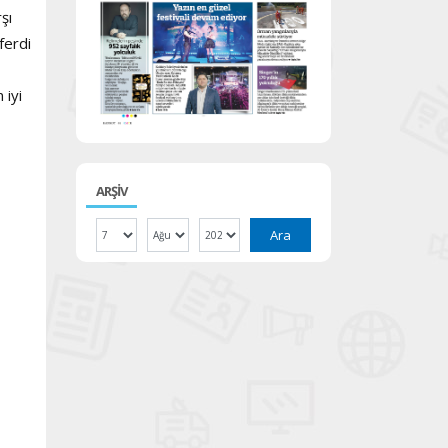
şı
ferdi
 iyi
ARŞİV
Ara