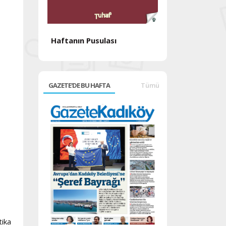
Haftanın Pusulası
Haftanın Pusul
GAZETE'DE BU HAFTA
Tümü
tika