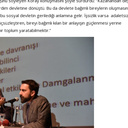
uğunu söyleyen Koray konuşmasını şöyle sürdürdü: “Kazanandan değ
ardım devletine dönüştü. Bu da devlete bağımlı bireylerin oluşması
bu sosyal devletin gerilediği anlamına gelir. İşsizlik varsa adaletsizl
üçsüzleştiren, bireyi bağımlı kılan bir anlayışın güçlenmesi yerine
ir toplum yaratabilmektir.”