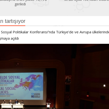
çok altında!
ı tartışıyor
ı Sosyal Politikalar Konferansı”nda Türkiye’de ve Avrupa ülkelerind
şmaya açıldı