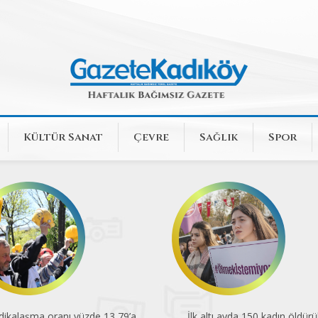
Kültür Sanat
Çevre
Sağlık
Spor
dikalaşma oranı yüzde 13,79’a
İlk altı ayda 150 kadın öldürü