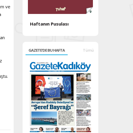
şam ve
a
Haftanın Pusulası
Haftanın Pusul
lan
GAZETE'DE BU HAFTA
Tümü
iz
ştu.