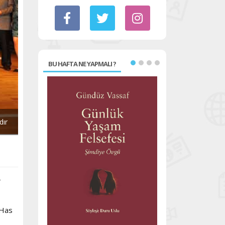
BU HAFTA NE YAPMALI ?
dır
-
 Has