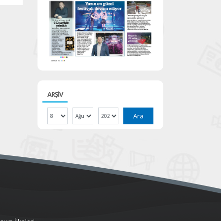
ARŞİV
Ara