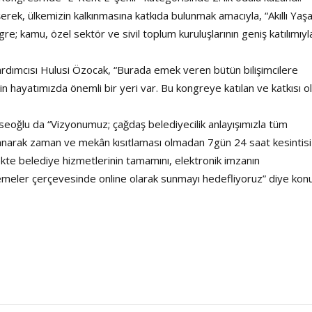
üşerek, ülkemizin kalkınmasına katkıda bulunmak amacıyla, “Akıllı Ya
gre; kamu, özel sektör ve sivil toplum kuruluşlarının geniş katılımıyl
Haftanın Sinevizyonu
Haftanın Pusulası
ımcısı Hulusi Özocak, “Burada emek veren bütün bilişimcilere
in hayatımızda önemli bir yeri var. Bu kongreye katılan ve katkısı o
seoğlu da “Vizyonumuz; çağdaş belediyecilik anlayışımızla tüm
kullanarak zaman ve mekân kısıtlaması olmadan 7gün 24 saat kesintis
kte belediye hizmetlerinin tamamını, elektronik imzanın
emeler çerçevesinde online olarak sunmayı hedefliyoruz” diye konu