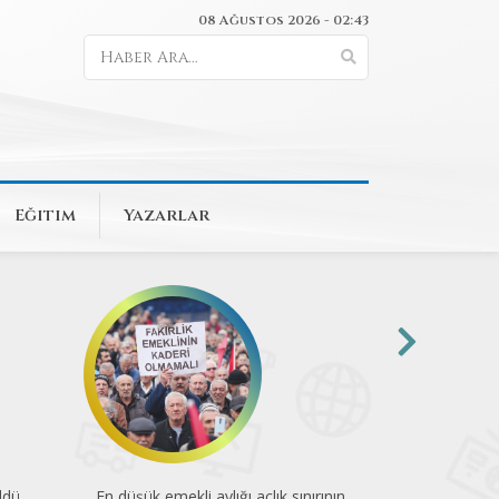
08 Ağustos 2026 - 02:43
Eğitim
Yazarlar
ldü
En düşük emekli aylığı açlık sınırının
74 kuruluştan