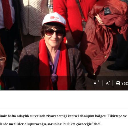
+
-
A
A
Yaz
iz hafta adaylık sürecinde ziyaret ettiği kentsel dönüşüm bölgesi Fikirtepe ve
erde meclisler oluşturacağız,sorunları birlikte çözeceğiz"dedi.