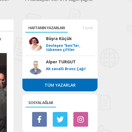
HAFTANIN YAZARLARI
Tümü
m
Büşra Küçük
Devleşen “ben”ler,
tükenen çiftler
Alper TURGUT
Ah zavallı Bronz Çağı!
TÜM YAZARLAR
SOSYAL AĞLAR