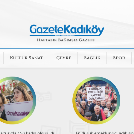
Kültür Sanat
Çevre
Sağlık
Spor
k altı ayda 150 kadın öldürüldü
En düşük emekli aylığı açlık sını