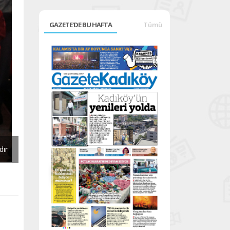
GAZETE'DE BU HAFTA
Tümü
dır