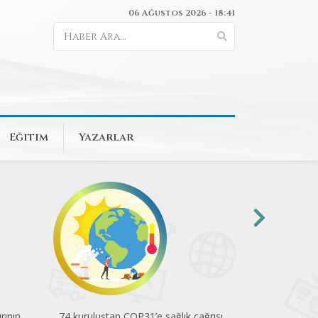
06 Ağustos 2026 - 18:41
Eğitim
Yazarlar
rının
74 kuruluştan COP31’e sağlık çağrısı
Mesleğin yükü 