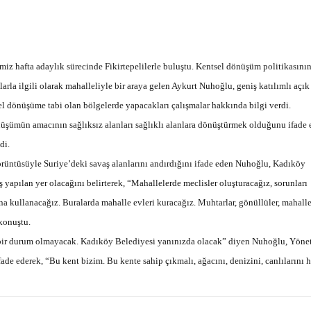
z hafta adaylık sürecinde Fikirtepelilerle buluştu. Kentsel dönüşüm politikasını
rla ilgili olarak mahalleliyle bir araya gelen Aykurt Nuhoğlu, geniş katılımlı açık
l dönüşüme tabi olan bölgelerde yapacakları çalışmalar hakkında bilgi verdi.
şümün amacının sağlıksız alanları sağlıklı alanlara dönüştürmek olduğunu ifade 
di.
örüntüsüyle Suriye’deki savaş alanlarını andırdığını ifade eden Nuhoğlu, Kadıköy
ş yapılan yer olacağını belirterek, “Mahallelerde meclisler oluşturacağız, sorunları
 kullanacağız. Buralarda mahalle evleri kuracağız. Muhtarlar, gönüllüler, mahalle
konuştu.
bir durum olmayacak. Kadıköy Belediyesi yanınızda olacak” diyen Nuhoğlu, Yöne
fade ederek, “Bu kent bizim. Bu kente sahip çıkmalı, ağacını, denizini, canlılarını h