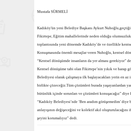
Mustafa SÜRMELİ
Kadıköy'ün yeni Belediye Başkanı Aykurt Nuhoğlu,geçtiğimi
Fikirtepe, Eğitim mahallelerinde neden olduğu olumsuzlukla
toplantısında yeni dönemde Kadıköy’de ve özellikle kentse
Konuşmasında önemli mesajlar veren Nuhoğlu, kentsel dönü
“Kentsel dönüşümde insanların da yer alması gerekiyor” de
Kentsel dönüşüme tabi olan Fikirtepe’nin yıkık ve harap g
Belediyesi olarak çalışmaya ilk başlayacakları yerin en az i
birlikte çözeceğiz.Tüm çözümleri burada yaşayanlardan yana
bütünlük içinde sorunları ve çözümleri konuşacağız” diye 
“Kadıköy Belediyesi’nde ‘Ben aradım görüşemedim’ diye 
anlayışının değişeceğini ve kolektif akıl oluşturulacağını i
şeyini korumalıyız” dedi.