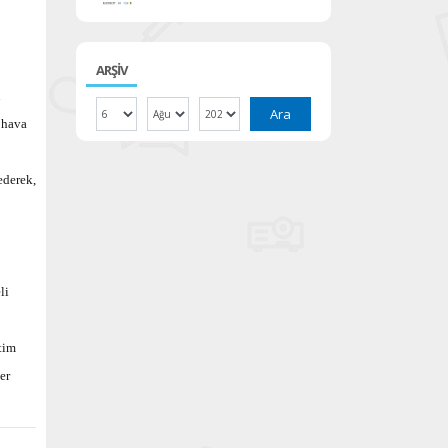
ARŞİV
n
Ara
 hava
ederek,
li
tim
er