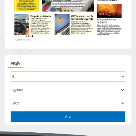
ARŞİV
Ara