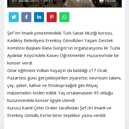
01 Şubat 2011 - 14:11
A
A
Yazdır
Şef Itri İmanlı yönetimindeki Türk Sanat Müziği korosu,
Kadıköy Belediyesi Erenköy Gönüllüleri Yaşam Destek
Komitesi Başkanı Rana Güngör’ün organizasyonu ile Tuzla
Aydınlar Köyü’ndeki Kasev Öğretmenler Huzurevi’nde bir
konser verdi.
Gitar eğitmeni Volkan Kuyaş’ın da katıldığı z17 Ocak
Pazartesi günü gerçekleştirilen ziyarette; nevresim takımı,
çay, şeker, kahve ve fotokopi kağıdı gibi ihtiyaç
malzemeleri teslim edildi. Yaş ortalamasının 95 olduğu
huzurevindeki konser ilgiyle izlendi.
Kurucu Kamil Çetin Oraler tarafından Şef Itri İmanlı ve
Erenköy Gönüllü Evi’ne birer teşekkür yazısı verildi.