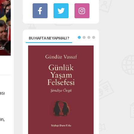
BU HAFTA NE YAPMALI ?
dır
ası
in,