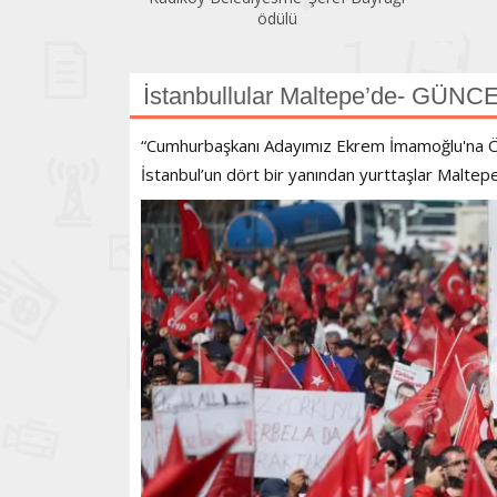
ödülü
İstanbullular Maltepe’de- GÜN
“Cumhurbaşkanı Adayımız Ekrem İmamoğlu'na Özgü
İstanbul’un dört bir yanından yurttaşlar Maltep