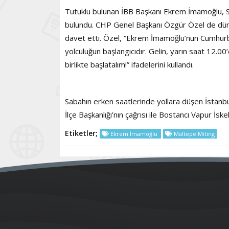
Tutuklu bulunan İBB Başkanı Ekrem İmamoğlu, Sil
bulundu. CHP Genel Başkanı Özgür Özel de dün 
davet etti. Özel, “Ekrem İmamoğlu’nun Cumhurbaş
yolculuğun başlangıcıdır. Gelin, yarın saat 12
birlikte başlatalım!” ifadelerini kullandı.
Sabahın erken saatlerinde yollara düşen İstanbu
İlçe Başkanlığı’nın çağrısı ile Bostancı Vapur İs
Etiketler;
Ekrem İmamoğlu
Maltepe Miting