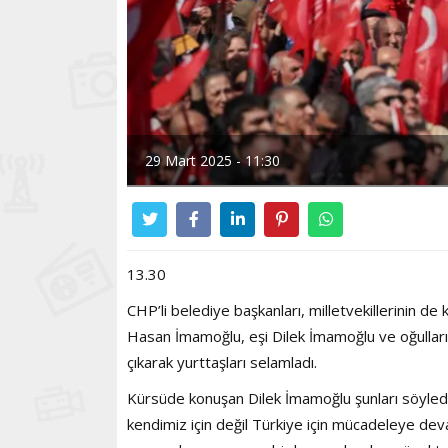
29 Mart 2025 - 11:30
13.30
CHP’li belediye başkanları, milletvekillerinin 
Hasan İmamoğlu, eşi Dilek İmamoğlu ve oğullar
çıkarak yurttaşları selamladı.
Kürsüde konuşan Dilek İmamoğlu şunları söyledi:
kendimiz için değil Türkiye için mücadeleye dev