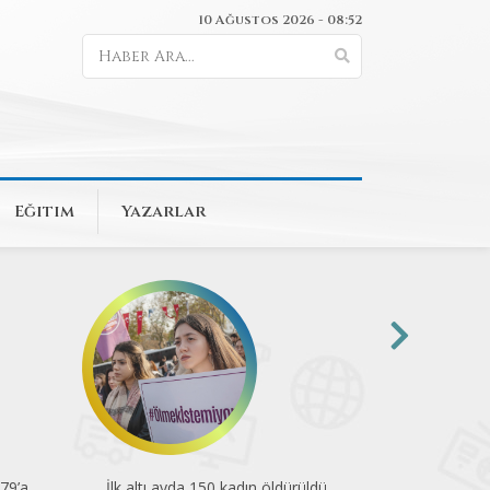
10 Ağustos 2026 - 08:52
Eğitim
Yazarlar
79’a
İlk altı ayda 150 kadın öldürüldü
En düşük emek