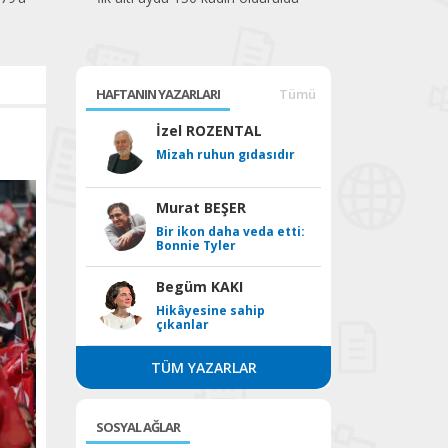
HAFTANIN YAZARLARI
Tümü
İzel ROZENTAL
Mizah ruhun gıdasıdır
Murat BEŞER
Bir ikon daha veda etti:
Bonnie Tyler
Begüm KAKI
Hikâyesine sahip
çıkanlar
TÜM YAZARLAR
SOSYAL AĞLAR