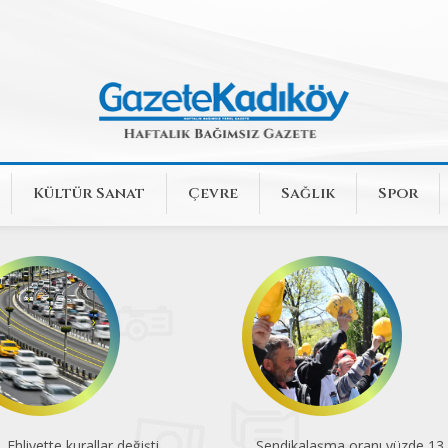
Kültür Sanat
Çevre
Sağlık
Spor
Ehliyette kurallar değişti
Sendikalaşma oranı yüzde 13,