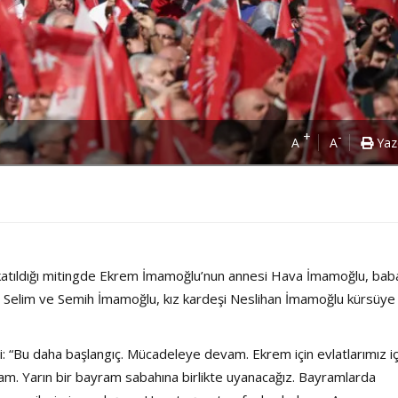
+
-
A
A
Yaz
de katıldığı mitingde Ekrem İmamoğlu’nun annesi Hava İmamoğlu, bab
ı Selim ve Semih İmamoğlu, kız kardeşi Neslihan İmamoğlu kürsüye
 “Bu daha başlangıç. Mücadeleye devam. Ekrem için evlatlarımız iç
am. Yarın bir bayram sabahına birlikte uyanacağız. Bayramlarda