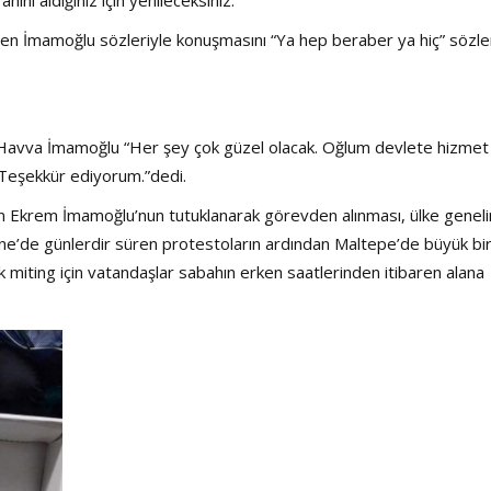
en İmamoğlu sözleriyle konuşmasını “Ya hep beraber ya hiç” sözle
Havva İmamoğlu “Her şey çok güzel olacak. Oğlum devlete hizmet
. Teşekkür ediyorum.”dedi.
an Ekrem İmamoğlu’nun tutuklanarak görevden alınması, ülke genel
ne’de günlerdir süren protestoların ardından Maltepe’de büyük bi
 miting için vatandaşlar sabahın erken saatlerinden itibaren alana