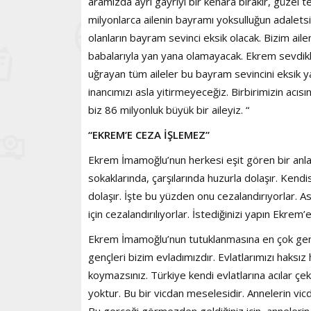
aramızda ayrı gayrıyı bir kenara bırakır, güzel 
milyonlarca ailenin bayramı yoksulluğun adalets
olanların bayram sevinci eksik olacak. Bizim ai
babalarıyla yan yana olamayacak. Ekrem sevdikle
uğrayan tüm aileler bu bayram sevincini eksik 
inancımızı asla yitirmeyeceğiz. Birbirimizin ac
biz 86 milyonluk büyük bir aileyiz. “
“EKREM’E CEZA İŞLEMEZ”
Ekrem İmamoğlu’nun herkesi eşit gören bir anla
sokaklarında, çarşılarında huzurla dolaşır. Kend
dolaşır. İşte bu yüzden onu cezalandırıyorlar. A
için cezalandırılıyorlar. İstediğinizi yapın Ekrem
Ekrem İmamoğlu’nun tutuklanmasına en çok gençl
gençleri bizim evladımızdır. Evlatlarımızı haksız
koymazsınız. Türkiye kendi evlatlarına acılar çek
yoktur. Bu bir vicdan meselesidir. Annelerin vic
Bu gerçeği görmezden geldiğiniz için, annelerin ah