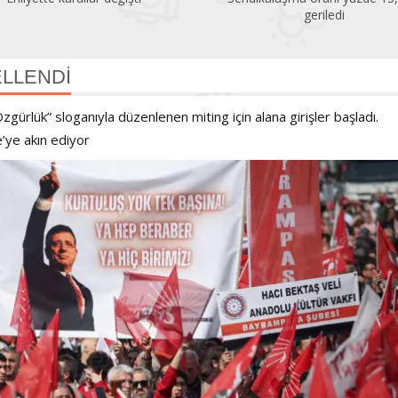
geriledi
CELLENDİ
rlük” sloganıyla düzenlenen miting için alana girişler başladı.
e’ye akın ediyor