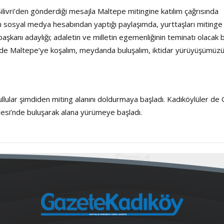
ivri’den gönderdiği mesajla Maltepe mitingine katılım çağrısında
sosyal medya hesabından yaptığı paylaşımda, yurttaşları mitinge
kanı adaylığı; adaletin ve milletin egemenliğinin teminatı olacak b
.00’de Maltepe’ye koşalım, meydanda buluşalım, iktidar yürüyüşümüz
llular şimdiden miting alanını doldurmaya başladı. Kadıköylüler de
kelesi’nde buluşarak alana yürümeye başladı.