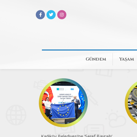
Gündem
Yaşam
Kadıköy Belediyesi’ne ‘Şeref Bayrağı’