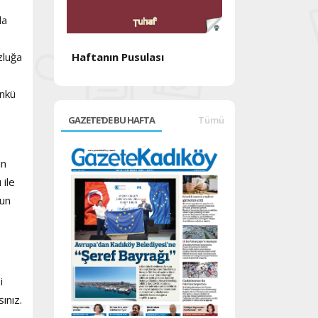
da
Haftanın Pusulası
zluğa
Haftanın Pusul
ünkü
GAZETE'DE BU HAFTA
Tümü
ün
 ile
nun
i
ınız.