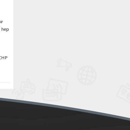
ir
ü hep
 CHP