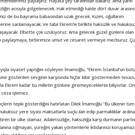
temennilerimiz paylaşırız. Hayata şey tarafından bakarız. Ama yarın
izliğin acısıyla gölgelenecek. Hak etmediği halde dört duvar arasın
lemiz de bu bayrama babasından uzak girecek. Kızım, oğullarım
Haftanın Sinevizyonu
Haftanın Pusulası
rine sarılamayacak. Ve tabii Ekrem’le birlikte haksızlık ve hukuksu
yaşayacak. Elbette çok üzülüyoruz. Ama gelecek güzel günlere olan
ısını paylaşmaya, birbirimize umut ve cesaret vermeye mecburuz. Ç
yışla siyaset yaptığını söyleyen İmamoğlu, “Ekrem İstanbul’un büt
isine gösterilen sevginin karşısında hiçbir kibir göstermeden tevazu
sla Ekrem kadar bu milletin gönlüne giremeyeceklerini biliyorlar. O
’e ceza işlemez.
erin tepki gösterdiğini hatırlatan Dilek İmamoğlu “Bu ülkenin tüm
 hukuksuz yere siyasi maksatlarla suçlu ilan edip parmaklıklar ardına
tiren bir ülke olamaz. Adaletsizliğe, haksızlığa karşı durmanın partis
danına sığmayan, yüreğini yakan yöntemlerle iktidarınızı koruyamazs
ını aldığınız için yenileceksiniz.”