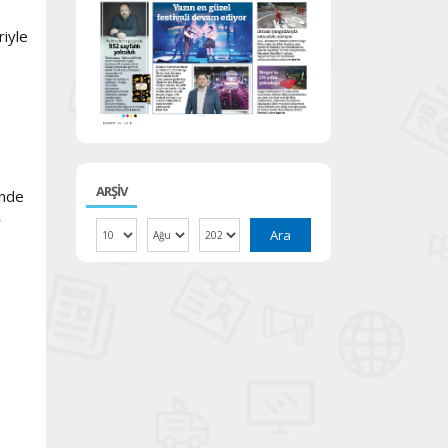
riyle
ARŞİV
inde
r
Ara