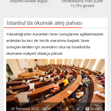
Sendikalaşma oranı yüzde
İlk altı ayda 150 kadın
13,79’a geriledi
öldürüldü
İstanbul’da okumak ateş pahası
Yükseköğretim Kurumları Sınav sonuçlarının açıklanmasının
ardından bu kez de tercih maratonu başladı. Sınav
sonuçları kimileri için sevindirici olsa da İstanbul’da
okumanın maliyeti oldukça yüksek
+
-
29 Temmuz 2022 - 08:30
A
A
Yazdır