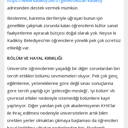
https://www.kadikoy.bel.tr/genel/okutan-kadikoy
adresinden destek vermek mümkün.
Beslenme, barınma dertleriyle uğraşan bunun için
genellikle çalışmak zorunda kalan öğrencilerin kültür sanat
faaliyetlerine ayıracak bütçesi doğal olarak yok. Neyse ki
Kadıköy Belediyesi’nin öğrencilere yönelik pek çok ücretsiz
etkinliği var.
BÖLÜM VE HAYAL KIRIKLIĞI
Üniversite öğrencilerinin yaşadığı bir diğer sorunlardan biri
tercih ettikleri bölümü sevmemeleri oluyor. Pek çok genç
eğilimlerine, yeteneklerine göre değil sınav sonuçlarına
göre tercih yaptığı için ‘geleceğin mesleği’, ‘iyi bölüm’ vb
çevresel etkiler nedeniyle istemediği bölümlere kayıt
yaptırıyor. Diğer yandan pek çok akademisyenin KHK’lar
ile ihraç edilmesi nedeniyle üniversitelerin artık bilim
üretilen yerler olmaktan çıkmaya başlaması da öğrencileri
hayal kırıklığına uğratan nedenlerden biri. Akademik