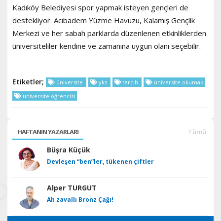
Kadıköy Belediyesi spor yapmak isteyen gençleri de
destekliyor. Acıbadem Yüzme Havuzu, Kalamış Gençlik
Merkezi ve her sabah parklarda düzenlenen etkinliklerden
üniversiteliler kendine ve zamanına uygun olanı seçebilir.
Etiketler;
üniversite
yks
tercih
üniversite okumak
üniversite öğrencisi
HAFTANIN YAZARLARI
Tümü
Büşra Küçük
Devleşen “ben”ler, tükenen çiftler
Alper TURGUT
Ah zavallı Bronz Çağı!