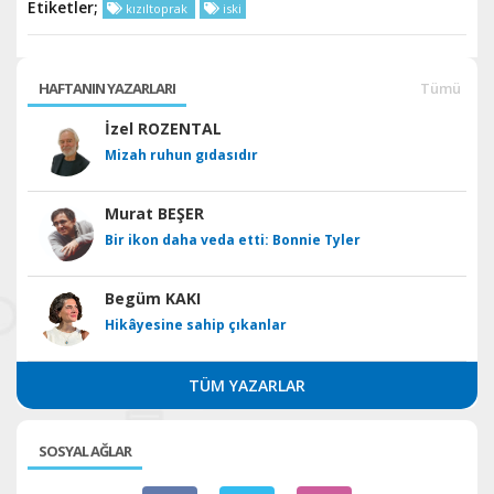
Etiketler;
kızıltoprak
iski
HAFTANIN YAZARLARI
Tümü
İzel ROZENTAL
Mizah ruhun gıdasıdır
Murat BEŞER
Bir ikon daha veda etti: Bonnie Tyler
Begüm KAKI
Hikâyesine sahip çıkanlar
TÜM YAZARLAR
SOSYAL AĞLAR