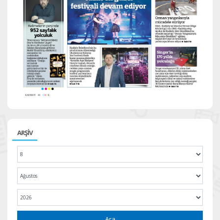
ARŞİV
Ara