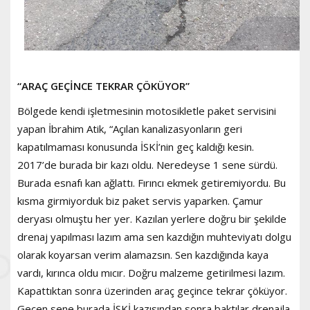
“ARAÇ GEÇİNCE TEKRAR ÇÖKÜYOR”
Bölgede kendi işletmesinin motosikletle paket servisini
yapan İbrahim Atik, “Açılan kanalizasyonların geri
kapatılmaması konusunda İSKİ’nin geç kaldığı kesin.
2017’de burada bir kazı oldu. Neredeyse 1 sene sürdü.
Burada esnafı kan ağlattı. Fırıncı ekmek getiremiyordu. Bu
kısma girmiyorduk biz paket servis yaparken. Çamur
deryası olmuştu her yer. Kazılan yerlere doğru bir şekilde
drenaj yapılması lazım ama sen kazdığın muhteviyatı dolgu
olarak koyarsan verim alamazsın. Sen kazdığında kaya
vardı, kırınca oldu mıcır. Doğru malzeme getirilmesi lazım.
Kapattıktan sonra üzerinden araç geçince tekrar çöküyor.
Geçen sene burada İSKİ kazısından sonra baktılar drenajla