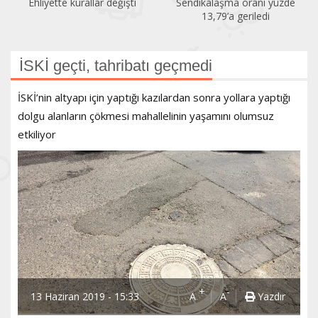
Sendikalaşma oranı yüzde
İlk altı ayda 150 kadın
13,79’a geriledi
öldürüldü
İSKİ geçti, tahribatı geçmedi
İSKİ’nin altyapı için yaptığı kazılardan sonra yollara yaptığı
dolgu alanların çökmesi mahallelinin yaşamını olumsuz
etkiliyor
+
-
13 Haziran 2019 - 15:33
A
A
Yazdır