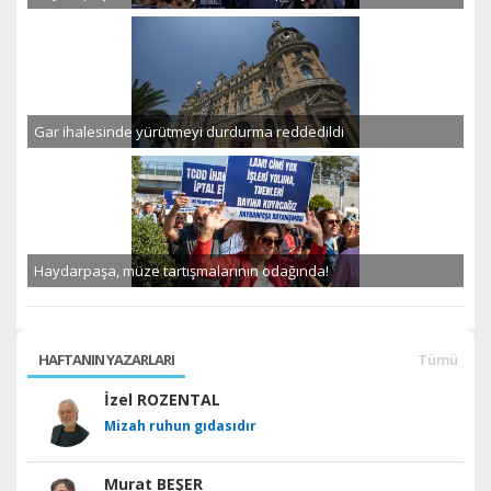
Gar ihalesinde yürütmeyi durdurma reddedildi
Haydarpaşa, müze tartışmalarının odağında!
HAFTANIN YAZARLARI
Tümü
İzel ROZENTAL
Mizah ruhun gıdasıdır
Murat BEŞER