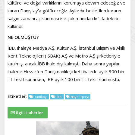
kültürel ve doğal varlıklarını korumaya devam edeceğiz ve
kararı Danıştay'a götüreceğiz. Aylardır bekletilen kararın
salgın zamanı açıklanması ise çok manidardır" ifadelerini
kullandı.
NE OLMUŞTU?
İBB, ihaleye Medya A.Ş, Kültür A.Ş, İstanbul Bilişim ve Akıllı
Kent Teknolojileri (İSBAK) A.Ş ve Metro A.Ş şirketleriyle
katılmış, ancak İBB ihale dışı kalmıştı. Daha sonra yapılan
ihalede Hezarfen Danışmanlık şirketi ihalede aylık 300 bin
TL teklif sunarken, İBB aylık 100 bin TL teklif sunmuştu.
Etiketler;
kadikoy
ibb
haydarpaşa
İlgili Haberler