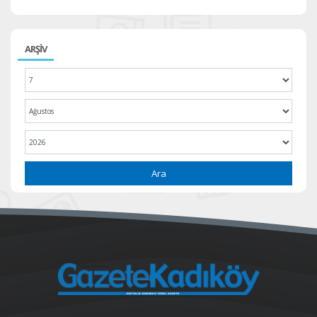
ARŞİV
Ara