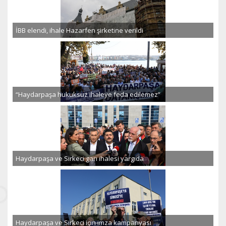
İBB elendi, ihale Hazarfen şirketine verildi
“Haydarpaşa hukuksuz ihaleye feda edilemez”
Haydarpaşa ve Sirkeci garı ihalesi yargıda
Haydarpaşa ve Sirkeci için imza kampanyası