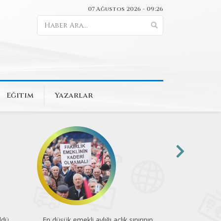
07 Ağustos 2026 - 09:26
Eğitim
Yazarlar
ldü
En düşük emekli aylığı açlık sınırının
74 kuruluştan