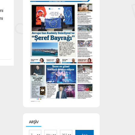
ni
ni
ARŞİV