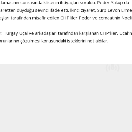
lamasının sonrasında kilisenin ihtiyaçları soruldu. Peder Yakup da
yaretten duyduğu sevinci ifade etti. İkinci ziyaret, Surp Levon Erme
daşları tarafından misafir edilen CHP'liler Peder ve cemaatinin Noeli
. Turgay Üçal ve arkadaşları tarafından karşılanan CHP’liler, Üçal'ın
unlarının çözülmesi konusundaki isteklerini not aldılar.