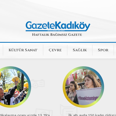
Kültür Sanat
Çevre
Sağlık
Spor
dikalaşma oranı yüzde 13,79’a
İlk altı ayda 150 kadın öldürü