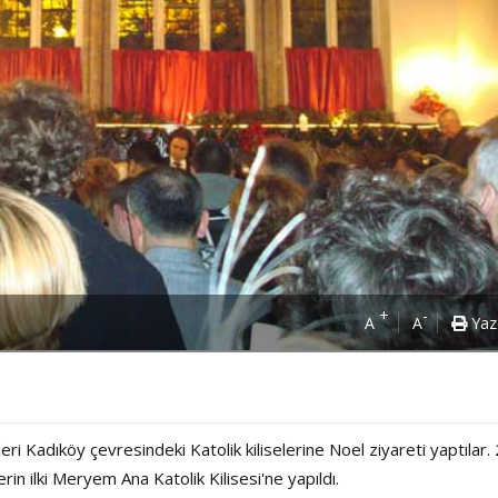
Power Ballad / Ha
Haftanın Pusulası
+
-
A
A
Yaz
Şarkısı
ri Kadıköy çevresindeki Katolik kiliselerine Noel ziyareti yaptılar.
in ilki Meryem Ana Katolik Kilisesi'ne yapıldı.