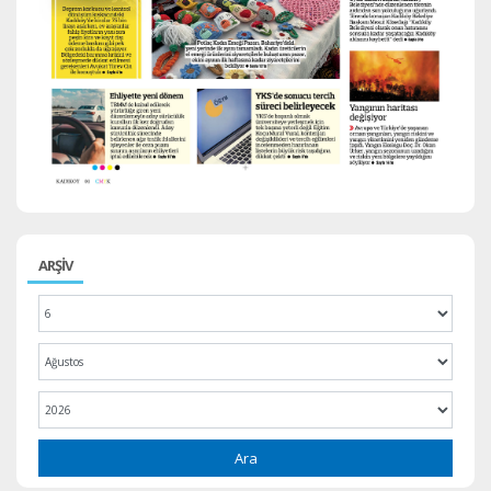
ARŞİV
Ara