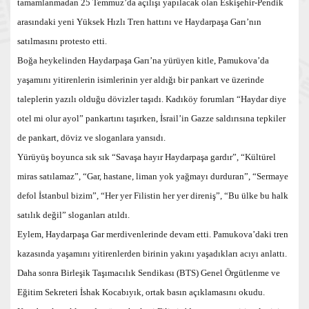
tamamlanmadan 25 Temmuz’da açılışı yapılacak olan Eskişehir-Pendik
arasındaki yeni Yüksek Hızlı Tren hattını ve Haydarpaşa Garı’nın
satılmasını protesto etti.
Boğa heykelinden Haydarpaşa Garı’na yürüyen kitle, Pamukova’da
yaşamını yitirenlerin isimlerinin yer aldığı bir pankart ve üzerinde
taleplerin yazılı olduğu dövizler taşıdı. Kadıköy forumları “Haydar diye
otel mi olur ayol” pankartını taşırken, İsrail’in Gazze saldırısına tepkiler
de pankart, döviz ve sloganlara yansıdı.
Yürüyüş boyunca sık sık “Savaşa hayır Haydarpaşa gardır”, “Kültürel
miras satılamaz”, “Gar, hastane, liman yok yağmayı durduran”, “Sermaye
defol İstanbul bizim”, “Her yer Filistin her yer direniş”, “Bu ülke bu halk
satılık değil” sloganları atıldı.
Eylem, Haydarpaşa Gar merdivenlerinde devam etti. Pamukova’daki tren
kazasında yaşamını yitirenlerden birinin yakını yaşadıkları acıyı anlattı.
Daha sonra Birleşik Taşımacılık Sendikası (BTS) Genel Örgütlenme ve
Eğitim Sekreteri İshak Kocabıyık, ortak basın açıklamasını okudu.