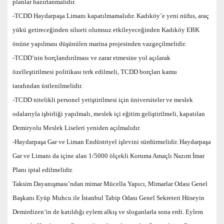
planlar hazırlanmalıdır.
-TCDD Haydarpaşa Limanı kapatılmamalıdır. Kadıköy’e yeni nüfus, araç
yükü getireceğinden silueti olumsuz etkileyeceğinden Kadıköy EBK
önüne yapılması düşünülen marina projesinden vazgeçilmelidir.
-TCDD’nin borçlandırılması ve zarar etmesine yol açılarak
özelleştirilmesi politikası terk edilmeli, TCDD borçları kamu
tarafından üstlenilmelidir.
-TCDD nitelikli personel yetiştirilmesi için üniversiteler ve meslek
odalarıyla işbirliği yapılmalı, meslek içi eğitim geliştirilmeli, kapatılan
Demiryolu Meslek Liseleri yeniden açılmalıdır.
-Haydarpaşa Gar ve Liman Endüstriyel işlevini sürdürmelidir. Haydarpaşa
Gar ve Limanı da içine alan 1/5000 ölçekli Koruma Amaçlı Nazım İmar
Planı iptal edilmelidir.
Taksim Dayanışması’ndan mimar Mücella Yapıcı, Mimarlar Odası Genel
Başkanı Eyüp Muhcu ile İstanbul Tabip Odası Genel Sekreteri Hüseyin
Demirdizen’in de katıldığı eylem alkış ve sloganlarla sona erdi. Eylem