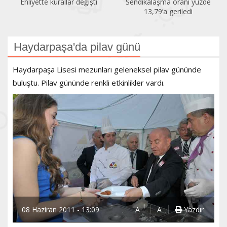
Ehliyette kurallar değişti
Sendikalaşma oranı yüzde
13,79’a geriledi
Haydarpaşa'da pilav günü
Haydarpaşa Lisesi mezunları geleneksel pilav gününde
buluştu. Pilav gününde renkli etkinlikler vardı.
+
-
08 Haziran 2011 - 13:09
A
A
Yazdır