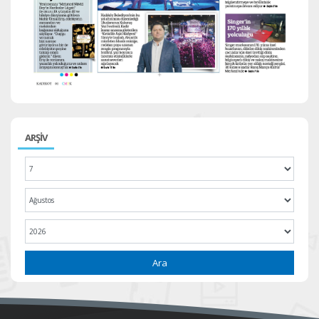
ARŞİV
Ara