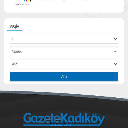
ARŞİV
Ara