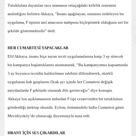
Tutuklulara dayatılan ince aramanın ortaçağdaki kölelik sistemini
andırdığını belirten Akkaya, “İnsanı aşağılayan, onurunu zedeleyen bu
uygulama, F tipinin asıl amacının mahpusu hiçleştirmek olduğunu net bir
şekilde göstermektedir” dedi.
HER CUMARTESİ YAPACAKLAR
Elif Akkaya, insanı hiçe sayan tecrit uygulamalarına karşı 3 ay sürecek
bir kampanya başlattıklarını anımsatarak, “Bu kampanyamız kapsamında
3 ay boyunca tecridin kaldırılması talebini dillendirerek, sürekli
uygulanan hak gasplarını Ocak ayı içinde her Cumartesi değişik
meydanlarda F şeklinde oturarak dile getireceğiz” diye konuştu.
Akkaya’nın açıklamasının ardından F tipi cezaevinden bir tutuklunun
gönderdiği mektup okundu. Eylem, önümüzdeki hafta Cumartesi günü
Mecidiyeköy’de olunacağı duyurusuyla sona erdi.
HRANT İÇİN SES ÇIKARDILAR