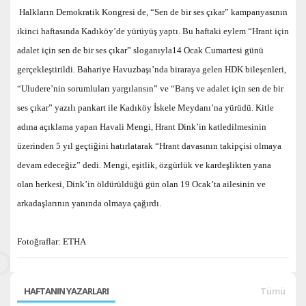
Halkların Demokratik Kongresi de, “Sen de bir ses çıkar” kampanyasının
ikinci haftasında Kadıköy’de yürüyüş yaptı. Bu haftaki eylem “Hrant için
adalet için sen de bir ses çıkar” sloganıyla14 Ocak Cumartesi günü
gerçekleştirildi. Bahariye Havuzbaşı’nda biraraya gelen HDK bileşenleri,
“Uludere’nin sorumluları yargılansın” ve “Barış ve adalet için sen de bir
ses çıkar” yazılı pankart ile Kadıköy İskele Meydanı’na yürüdü. Kitle
adına açıklama yapan Havali Mengi, Hrant Dink’in katledilmesinin
üzerinden 5 yıl geçtiğini hatırlatarak “Hrant davasının takipçisi olmaya
devam edeceğiz” dedi. Mengi, eşitlik, özgürlük ve kardeşlikten yana
olan herkesi, Dink’in öldürüldüğü gün olan 19 Ocak’ta ailesinin ve
arkadaşlarının yanında olmaya çağırdı.
Fotoğraflar: ETHA
HAFTANIN YAZARLARI
Tümü