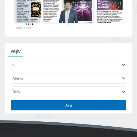
ARŞİV
Ara