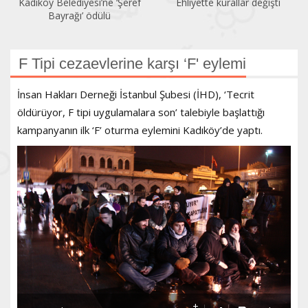
Kadıköy Belediyesi’ne ‘Şeref
Ehliyette kurallar değişti
Bayrağı’ ödülü
F Tipi cezaevlerine karşı ‘F' eylemi
İnsan Hakları Derneği İstanbul Şubesi (İHD), ‘Tecrit
öldürüyor, F tipi uygulamalara son’ talebiyle başlattığı
kampanyanın ilk ‘F’ oturma eylemini Kadıköy’de yaptı.
+
-