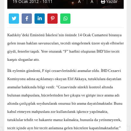
19 Ocak 2012 - 10:11
A
A
Yazdır
Kadıköy’deki Eminönü İskelesi’nin önünde 14 Ocak Cumartesi biraraya
gelen insan hakları savunucuları, tecridi simgelemek üzere siyah elbiseler
giydi, fenerler taşıdı. Yere oturarak “F” harfini oluşturan İHD’liler tecrit
karşıtı sloganlar attı.
İlk eylemin gündemi, F tipi cezaevlerindeki aramalar oldu. İHD Cezaevi
Komisyonu adına açıklamayı okuyan Elif Akkaya, tutuklulara dayatılan
aramalar hakkında bilgi verdi: “Cezaevinde sürekli kontrol altında
bulunan mahpuslara, hücrelerinden her çıkışta ve girişte ince arama adı
altında çırılçıplak soydurularak onursuz bir arama dayatılmaktadır. Bunu
kabul etmeyen mahpuslara zor kullanılarak işkence yapılmakta,
tutuklular tehdit ve hakarete maruz kalmakta, bununla da yetinmeyerek,
tecrit içinde ayrı bir tecrit anlamına gelen hücrelere kapatılmaktadırlar.”