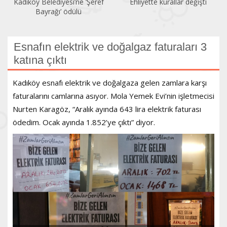
Ehliyette kurallar değişti
Sendikalaşma oranı yüzde
13,79’a geriledi
Esnafın elektrik ve doğalgaz faturaları 3
katına çıktı
Kadıköy esnafı elektrik ve doğalgaza gelen zamlara karşı
faturalarını camlarına asıyor. Mola Yemek Evi’nin işletmecisi
Nurten Karagöz, “Aralık ayında 643 lira elektrik faturası
ödedim. Ocak ayında 1.852’ye çıktı” diyor.