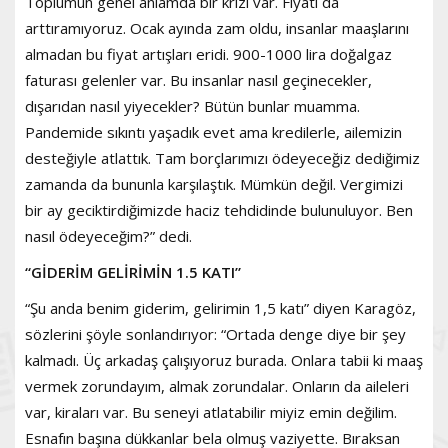
Toplumun genel anlamda bir krizi var. Fiyatı da
arttıramıyoruz. Ocak ayında zam oldu, insanlar maaşlarını
almadan bu fiyat artışları eridi. 900-1000 lira doğalgaz
faturası gelenler var. Bu insanlar nasıl geçinecekler,
dışarıdan nasıl yiyecekler? Bütün bunlar muamma.
Pandemide sıkıntı yaşadık evet ama kredilerle, ailemizin
desteğiyle atlattık. Tam borçlarımızı ödeyeceğiz dediğimiz
zamanda da bununla karşılaştık. Mümkün değil. Vergimizi
bir ay geciktirdiğimizde haciz tehdidinde bulunuluyor. Ben
nasıl ödeyeceğim?” dedi.
“GİDERİM GELİRİMİN 1.5 KATI”
“Şu anda benim giderim, gelirimin 1,5 katı” diyen Karagöz,
sözlerini şöyle sonlandırıyor: “Ortada denge diye bir şey
kalmadı. Üç arkadaş çalışıyoruz burada. Onlara tabii ki maaş
vermek zorundayım, almak zorundalar. Onların da aileleri
var, kiraları var. Bu seneyi atlatabilir miyiz emin değilim.
Esnafın başına dükkanlar bela olmuş vaziyette. Bıraksan