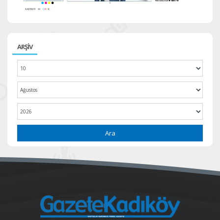
ARŞİV
Ara