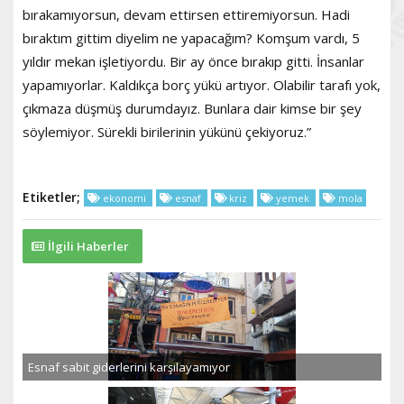
bırakamıyorsun, devam ettirsen ettiremiyorsun. Hadi
bıraktım gittim diyelim ne yapacağım? Komşum vardı, 5
yıldır mekan işletiyordu. Bir ay önce bırakıp gitti. İnsanlar
yapamıyorlar. Kaldıkça borç yükü artıyor. Olabilir tarafı yok,
çıkmaza düşmüş durumdayız. Bunlara dair kimse bir şey
söylemiyor. Sürekli birilerinin yükünü çekiyoruz.”
Etiketler;
ekonomi
esnaf
kriz
yemek
mola
İlgili Haberler
Esnaf sabit giderlerini karşılayamıyor