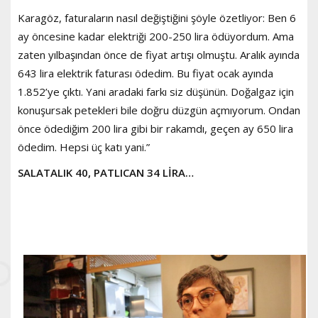
Karagöz, faturaların nasıl değiştiğini şöyle özetliyor: Ben 6
ay öncesine kadar elektriği 200-250 lira ödüyordum. Ama
zaten yılbaşından önce de fiyat artışı olmuştu. Aralık ayında
643 lira elektrik faturası ödedim. Bu fiyat ocak ayında
1.852’ye çıktı. Yani aradaki farkı siz düşünün. Doğalgaz için
konuşursak petekleri bile doğru düzgün açmıyorum. Ondan
önce ödediğim 200 lira gibi bir rakamdı, geçen ay 650 lira
ödedim. Hepsi üç katı yani.”
SALATALIK 40, PATLICAN 34 LİRA…