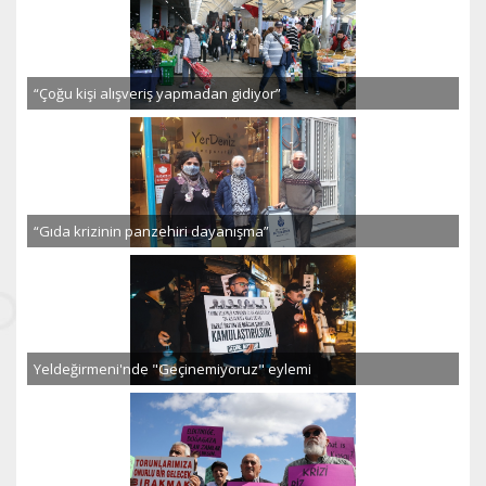
“Çoğu kişi alışveriş yapmadan gidiyor”
“Gıda krizinin panzehiri dayanışma”
Yeldeğirmeni'nde "Geçinemiyoruz" eylemi