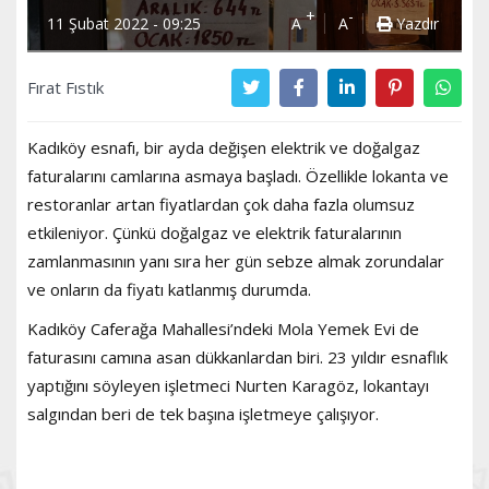
+
-
11 Şubat 2022 - 09:25
A
A
Yazdır
Fırat Fıstık
Kadıköy esnafı, bir ayda değişen elektrik ve doğalgaz
faturalarını camlarına asmaya başladı. Özellikle lokanta ve
restoranlar artan fiyatlardan çok daha fazla olumsuz
etkileniyor. Çünkü doğalgaz ve elektrik faturalarının
zamlanmasının yanı sıra her gün sebze almak zorundalar
ve onların da fiyatı katlanmış durumda.
Kadıköy Caferağa Mahallesi’ndeki Mola Yemek Evi de
faturasını camına asan dükkanlardan biri. 23 yıldır esnaflık
yaptığını söyleyen işletmeci Nurten Karagöz, lokantayı
salgından beri de tek başına işletmeye çalışıyor.