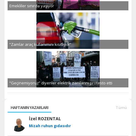
Emekliler sınırda yaşıyor
“Zamlar araç kullanımını kısıtlıyor”
“Geçinemiyoruz” diyenler elektrik zamlarını protesto etti
HAFTANIN YAZARLARI
Tümü
İzel ROZENTAL
Mizah ruhun gıdasıdır