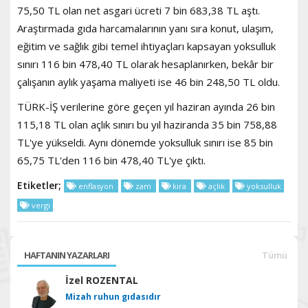
75,50 TL olan net asgari ücreti 7 bin 683,38 TL aştı.
Araştırmada gıda harcamalarının yanı sıra konut, ulaşım,
eğitim ve sağlık gibi temel ihtiyaçları kapsayan yoksulluk
sınırı 116 bin 478,40 TL olarak hesaplanırken, bekâr bir
çalışanın aylık yaşama maliyeti ise 46 bin 248,50 TL oldu.
TÜRK-İŞ verilerine göre geçen yıl haziran ayında 26 bin
115,18 TL olan açlık sınırı bu yıl haziranda 35 bin 758,88
TL'ye yükseldi. Aynı dönemde yoksulluk sınırı ise 85 bin
65,75 TL'den 116 bin 478,40 TL'ye çıktı.
Etiketler;
enflasyon
zam
kira
açlık
yoksulluk
vergi
HAFTANIN YAZARLARI
Tümü
İzel ROZENTAL
Mizah ruhun gıdasıdır