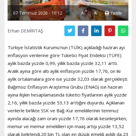
+
-
07 Temmuz 2026 - 10:12
A
A
Yazdır
Erhan DEMİRTAŞ
Türkiye İstatistik Kurumu'nun (TÜİK) açıkladığı haziran ayı
enflasyon verilerine göre Tüketici Fiyat Endeksi (TÜFE)
aylık bazda yüzde 0,99, yıllık bazda yüzde 32,11 arttı.
Aralık ayına göre altı aylık enflasyon yüzde 17,76, on iki
aylık ortalamalara göre ise yüzde 32,03 olarak gerçekleşti.
Bağımsız Enflasyon Araştırma Grubu (ENAG) ise haziran
ayına ilişkin hesaplamasında tüketici fiyatlarının aylık yüzde
2,16, yıllık bazda yüzde 53,13 arttığını duyurdu. Açıklanan
verilerle birlikte SSK ve Bağ-Kur emeklilerinin temmuz
ayında alacağı zam oranı yüzde 17,76 olarak kesinleşirken,
memur ve memur emeklileri için maaş artışı yüzde 13,52
olarak belirlendi.20 bin TL olan en düşük emekli aylığı da 23