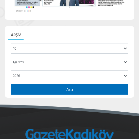
ARŞİV
Ara