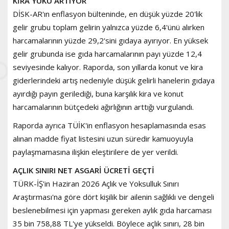
KİRA YÜKÜ ARTIYOR
DİSK-AR'ın enflasyon bülteninde, en düşük yüzde 20'lik
gelir grubu toplam gelirin yalnızca yüzde 6,4'ünü alırken
harcamalarının yüzde 29,2'sini gıdaya ayırıyor. En yüksek
gelir grubunda ise gıda harcamalarının payı yüzde 12,4
seviyesinde kalıyor. Raporda, son yıllarda konut ve kira
giderlerindeki artış nedeniyle düşük gelirli hanelerin gıdaya
ayırdığı payın gerilediği, buna karşılık kira ve konut
harcamalarının bütçedeki ağırlığının arttığı vurgulandı.
Raporda ayrıca TÜİK'in enflasyon hesaplamasında esas
alınan madde fiyat listesini uzun süredir kamuoyuyla
paylaşmamasına ilişkin eleştirilere de yer verildi.
AÇLIK SINIRI NET ASGARİ ÜCRETİ GEÇTİ
TÜRK-İŞ'in Haziran 2026 Açlık ve Yoksulluk Sınırı
Araştırması'na göre dört kişilik bir ailenin sağlıklı ve dengeli
beslenebilmesi için yapması gereken aylık gıda harcaması
35 bin 758,88 TL'ye yükseldi. Böylece açlık sınırı, 28 bin