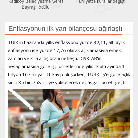
Kadıköy Belediyesi’ne ‘Şeref
Ehliyette kurallar değişti
Bayrağı’ ödülü
Enflasyonun ilk yarı bilançosu ağırlaştı
TÜİK'in haziranda yıllık enflasyonu yüzde 32,11, altı aylık
enflasyonu ise yüzde 17,76 olarak açıklamasıyla emekli
zamları ve kira artış oranı netleşti. DİSK-AR'ın
hesaplamasına göre işçi ücretlerinde yılın ilk altı ayında 1
trilyon 167 milyar TL kayıp oluşurken, TÜRK-İŞ'e göre açlık
sınırı 35 bin 758 TL'ye yükselerek net asgari ücreti geçti