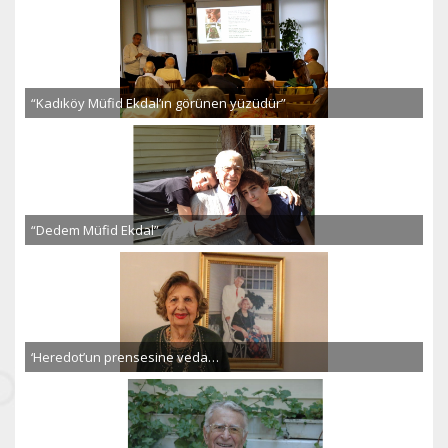
“Kadıköy Müfid Ekdal’ın görünen yüzüdür”
“Dedem Müfid Ekdal”
‘Heredot’un prensesine veda…