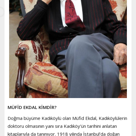
MÜFİD EKDAL KİMDİR?
Doğma büyüme Kadıköylü olan Müfid Ekdal, Kadıköylülerin
doktoru olmasının yanı sıra Kadıköy’ün tarihini anlatan
kitaplarıyla da tanınıyor. 1918 yılında İstanbul’da doğan