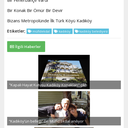
Bir Fenerbahçe Vardı
Bir Konak Bir Ömür Bir Devir
Bizans Metropolünde İlk Türk Köyü Kadıköy
Etiketler;
müfidekdal
kadıköy
kadıköy belediyesi
İlgili Haberler
"Kapalı Hayat Kutusu Kadıköy Konakları" çıktı
“Kadıköy’ün belleği” Dr. Müfid Ekdal anılıyor