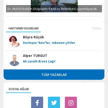
Dr. Müfid Ekdal’ın kitaplarını Kadıköy Belediyesi yayımlayacak
HAFTANIN YAZARLARI
Tümü
Büşra Küçük
Devleşen “ben”ler, tükenen çiftler
Alper TURGUT
Ah zavallı Bronz Çağı!
TÜM YAZARLAR
SOSYAL AĞLAR