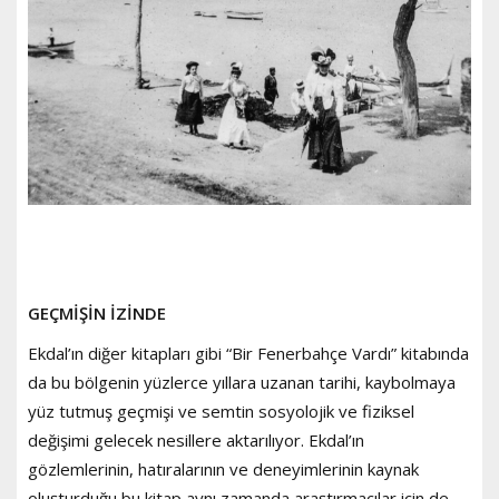
GEÇMİŞİN İZİNDE
Ekdal’ın diğer kitapları gibi “Bir Fenerbahçe Vardı” kitabında
da bu bölgenin yüzlerce yıllara uzanan tarihi, kaybolmaya
yüz tutmuş geçmişi ve semtin sosyolojik ve fiziksel
değişimi gelecek nesillere aktarılıyor. Ekdal’ın
gözlemlerinin, hatıralarının ve deneyimlerinin kaynak
oluşturduğu bu kitap aynı zamanda araştırmacılar için de