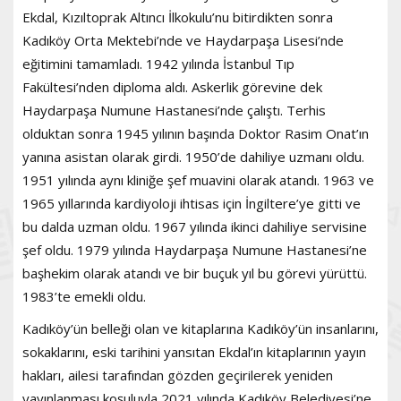
Ekdal, Kızıltoprak Altıncı İlkokulu’nu bitirdikten sonra
Kadıköy Orta Mektebi’nde ve Haydarpaşa Lisesi’nde
eğitimini tamamladı. 1942 yılında İstanbul Tıp
Fakültesi’nden diploma aldı. Askerlik görevine dek
Haydarpaşa Numune Hastanesi’nde çalıştı. Terhis
olduktan sonra 1945 yılının başında Doktor Rasim Onat’ın
yanına asistan olarak girdi. 1950’de dahiliye uzmanı oldu.
1951 yılında aynı kliniğe şef muavini olarak atandı. 1963 ve
1965 yıllarında kardiyoloji ihtisas için İngiltere’ye gitti ve
bu dalda uzman oldu. 1967 yılında ikinci dahiliye servisine
şef oldu. 1979 yılında Haydarpaşa Numune Hastanesi’ne
başhekim olarak atandı ve bir buçuk yıl bu görevi yürüttü.
1983’te emekli oldu.
Kadıköy’ün belleği olan ve kitaplarına Kadıköy’ün insanlarını,
sokaklarını, eski tarihini yansıtan Ekdal’ın kitaplarının yayın
hakları, ailesi tarafından gözden geçirilerek yeniden
yayınlanması koşuluyla 2021 yılında Kadıköy Belediyesi’ne