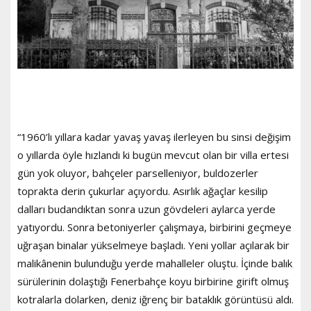
“1960’lı yıllara kadar yavaş yavaş ilerleyen bu sinsi değişim
o yıllarda öyle hızlandı ki bugün mevcut olan bir villa ertesi
gün yok oluyor, bahçeler parselleniyor, buldozerler
toprakta derin çukurlar açıyordu. Asırlık ağaçlar kesilip
dalları budandıktan sonra uzun gövdeleri aylarca yerde
yatıyordu. Sonra betoniyerler çalışmaya, birbirini geçmeye
uğraşan binalar yükselmeye başladı. Yeni yollar açılarak bir
malikânenin bulunduğu yerde mahalleler oluştu. İçinde balık
sürülerinin dolaştığı Fenerbahçe koyu birbirine girift olmuş
kotralarla dolarken, deniz iğrenç bir bataklık görüntüsü aldı.