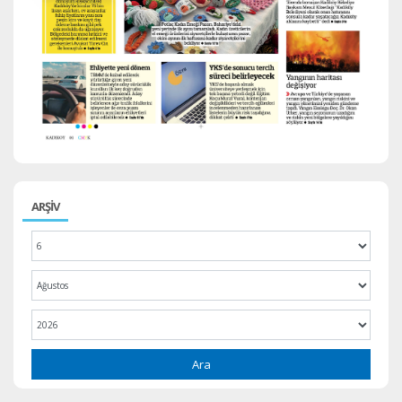
ARŞİV
Ara