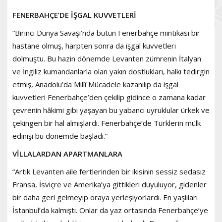
FENERBAHÇE’DE İŞGAL KUVVETLERİ
“Birinci Dünya Savaşı’nda bütün Fenerbahçe mıntıkası bir
hastane olmuş, harpten sonra da işgal kuvvetleri
dolmuştu. Bu hazin dönemde Levanten zümrenin İtalyan
ve İngiliz kumandanlarla olan yakın dostlukları, halkı tedirgin
etmiş, Anadolu’da Millî Mücadele kazanılıp da işgal
kuvvetleri Fenerbahçe’den çekilip gidince o zamana kadar
çevrenin hâkimi gibi yaşayan bu yabancı uyruklular ürkek ve
çekingen bir hal almışlardı. Fenerbahçe’de Türklerin mülk
edinişi bu dönemde başladı.”
VİLLALARDAN APARTMANLARA
“Artık Levanten aile fertlerinden bir ikisinin sessiz sedasız
Fransa, İsviçre ve Amerika’ya gittikleri duyuluyor, gidenler
bir daha geri gelmeyip oraya yerleşiyorlardı. En yaşlıları
İstanbul’da kalmıştı. Onlar da yaz ortasında Fenerbahçe’ye