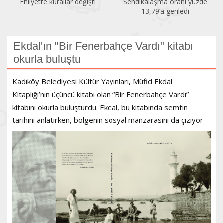
Sendikalaşma oranı yüzde
İlk altı ayda 150 kadın
13,79’a geriledi
öldürüldü
Ekdal'ın "Bir Fenerbahçe Vardı" kitabı
okurla buluştu
Kadıköy Belediyesi Kültür Yayınları, Müfid Ekdal
Kitaplığı’nın üçüncü kitabı olan “Bir Fenerbahçe Vardı”
kitabını okurla buluşturdu. Ekdal, bu kitabında semtin
tarihini anlatırken, bölgenin sosyal manzarasını da çiziyor