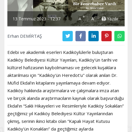
+
-
13 Temmuz 2023 - 12:37
A
A
Yazdır
Erhan DEMİRTAŞ
Edebi ve akademik eserleri Kadıköylülerle buluşturan
Kadıköy Belediyesi Kültür Yayınları, Kadıköy’ün tarihi ve
kültürel hafızasının kaybolmaması ve gelecek kuşaklara
aktarılması için "Kadıköy'ün Heredot'u" olarak anılan Dr.
Müfid Ekdal'ın kitaplarını yayınlamaya devam ediyor.
Kadıköy hakkında araştırmalara ve çalışmalara imza atan
ve birçok alanda araştırmacıların kaynak olarak başvurduğu
Ekdal’ın “Saklı Hikayeleri ve Resimleriyle Kadıköy Sokakları”
geçtiğimiz yıl Kadıköy Belediyesi Kültür Yayınlarından
çıkmış, serinin ikinci kitabı olan “Kapalı Hayat Kutusu
Kadıköy’ün Konakları” da geçtiğimiz aylarda