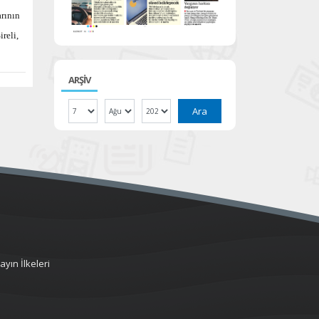
arının
reli,
ARŞİV
Ara
ayın İlkeleri