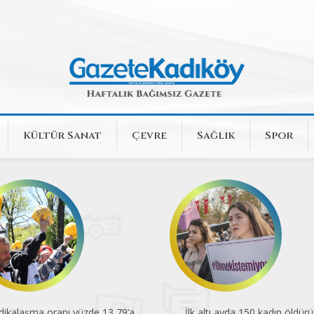
Kültür Sanat
Çevre
Sağlık
Spor
dikalaşma oranı yüzde 13,79’a
İlk altı ayda 150 kadın öldürü