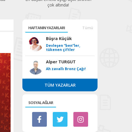
çok altında!
HAFTANIN YAZARLARI
Tümü
Büşra Küçük
Devleşen “ben”ler,
tükenen çiftler
Alper TURGUT
Ah zavallı Bronz Çağı!
TÜM YAZARLAR
SOSYAL AĞLAR