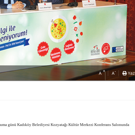
+
-
A
A
Yaz
k Cuma günü Kadıköy Belediyesi Kozyatağı Kültür Merkezi Konferans Salonunda
Power Ballad / Ha
Haftanın Pusulası