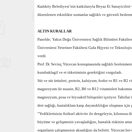
Kadıköy Belediyesi’nin katkılarıyla Beyaz Et Sanayicileri 
düzenlenen etkinlikte uzmanlar sağlıklı ve güvenli beslenm
ALTIN KURALLAR
Panelde; Yakın Doğu Üniversitesi Sağlık Bilimleri Fakült
Üniversitesi Veteriner Fakültesi Gıda Hijyeni ve Teknolojis
verdi.
Prof. Dr. Sevinç Yücecan konuşmasında sağlıklı beslenmenin k
kurubaklagil ve et tüketiminin gerektiğini vurguladı.
Süt ve süt ürünleri; protein, kalsiyum, fosfor ve B1 ve B2 v
magnezyum ile nuasin, B2, B6 ve B12 vitaminleri bakımında
magnezyum, posa ve biyoaktif bileşenler içeriyor. Tahıllar
deri sağlığı, hastalıklara karşı dayanıklılığın oluşması için 
“Yediklerinizin fiziksel aktivite ile dengeleyin, kilonuza
büyüme ve gelişmenin yavaşladığını, hastalık riskinin arta
organların çalışmasının aksadığını da belirtti. Yücecan her