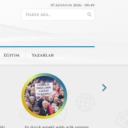
07 Ağustos 2026 - 00:49
Eğitim
Yazarlar
ldü
En düşük emekli aylığı açlık sınırının
74 kuruluştan