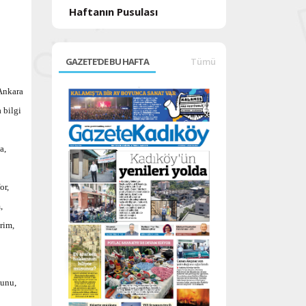
Haftanın Pusulası
GAZETE'DE BU HAFTA
Tümü
 Ankara
 bilgi
a,
or,
,
rim,
;
ğunu,