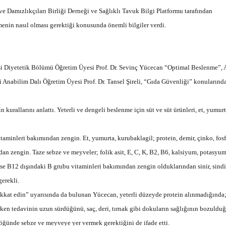
Şarkısı
ve Damızlıkçıları Birliği Derneği ve Sağlıklı Tavuk Bilgi Platformu tarafından
enin nasıl olması gerektiği konusunda önemli bilgiler verdi.
esi Diyetetik Bölümü Öğretim Üyesi Prof. Dr. Sevinç Yücecan “Optimal Beslenme”,
i Anabilim Dalı Öğretim Üyesi Prof. Dr. Tansel Şireli, “Gıda Güvenliği” konularında
urallarını anlattı. Yeterli ve dengeli beslenme için süt ve süt ürünleri, et, yumurt
itaminleri bakımından zengin. Et, yumurta, kurubaklagil; protein, demir, çinko, fosf
n zengin. Taze sebze ve meyveler; folik asit, E, C, K, B2, B6, kalsiyum, potasyum
 ise B12 dışındaki B grubu vitaminleri bakımından zengin olduklarından sinir, sindi
gerekli.
 dikkat edin” uyarısında da bulunan Yücecan, yeterli düzeyde protein alınmadığında
rken tedavinin uzun sürdüğünü, saç, deri, tırnak gibi dokuların sağlığının bozuldu
 öğünde sebze ve meyveye yer vermek gerektiğini de ifade etti.