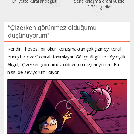
Sendikalaşma oranı yüzde
İlk altı ayda 150 kadın
13,79’a geriledi
öldürüldü
“Çizerken görünmez olduğumu
düşünüyorum”
Kendini “hevesli bir okur, konuşmaktan çok çizmeyi tercih
etmiş bir çizer” olarak tanımlayan Gökçe Akgül ile söyleştik.
Akgül, “Çizerken görünmez olduğumu düşünüyorum. Bu
hissi de seviyorum” diyor