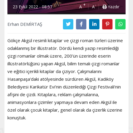
+
-
23 Eylül 2022 - 08:57
A
A
Yazdır
Erhan DEMİRTAŞ
Gökçe Akgül resimli kitaplar ve çizgi roman türleri üzerine
odaklanmış bir illüstratör. Dördü kendi yazıp resimlediği
çizgi romanlar olmak üzere, 200’ün üzerinde eserin
illüstratörlüğünü yapan Akgül, bilim temalı çizgi romanlar
ve eğitici içerikli kitaplar da çiziyor. Çalışmalarını
Hasanpaşa’daki atölyesinde sürdüren Akgül, Kadıköy
Belediyesi Karikatür Evi’nin düzenlediği Çizgi Festivali’nin
afişini de çizdi. Kitaplara, reklam çalışmalarına,
animasyonlara çizimler yapmaya devam eden Akgül ile
özel olarak çocuk kitaplar, genel olarak da çizerlik üzerine
konuştuk.