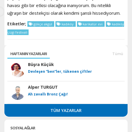
havası gibi bir etkisi olacağına inanıyorum. Bu nitelikli
uğraşın bir destekçisi olarak kendimi şanslı hissediyorum.
Etiketler;
gökçe akgül
kadıköy
karikatür evi
kadıköy
çizgi festivali
HAFTANIN YAZARLARI
Tümü
Büşra Küçük
Devleşen “ben”ler, tükenen çiftler
Alper TURGUT
Ah zavallı Bronz Çağı!
TÜM YAZARLAR
SOSYAL AĞLAR