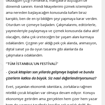
okuduğum çizgi romanlara, mangalara düştüğüm bir
dönemdi sanırım. Kendi hikayelerimi çizmek istemiştim
ama nereden başlayacağım konusunda kafam biraz
karışıktı, ben de en iyi bildiğim şeyi yapmaya karar verdim.
Oturdum ve çizmeye başladım. Çalışmalarımı, editörlerle,
yayınevleriyle paylaşmaya ve çizmek konusunda daha aktif
olacağım, daha çok üreteceğim bir yaşam alanı kurmaya
odaklandım. Çizginin yer aldığı pek çok alanda, animasyon,
dijital sanat ya da oyun tasarımı gibi alanlarda da
çalışmalara odaklandım.
“TÜM İSTANBUL’UN FESTİVALİ”
-
Çocuk kitapları son yıllarda gelişmeye başladı ve bunda
çizerlerin katkısı da büyük. Siz nasıl değerlendiriyorsunuz?
Evet, yaşanılan ekonomik sıkıntılara, zorluklara rağmen
nitelikli çocuk kitapları var olmaya devam ediyor. Konuyu
ekonomiye getirdim ama gerçekten hem çizer hem yazar
hem de yayınevi tarafında koşullar çok parlak değil. Bu