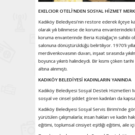
EXELCIOR OTELİ’NDEN SOSYAL HİZMET MERK
Kadıköy Belediyesi’nin restore ederek ilçeye kaza
olarak yılı bilinmese de koruma envanterindeki bi
koruma envanterinde Beria Kızılağaç’ın sahibi ol
salonuna dönüştürüldüğü belirtiliyor. 1970’li yıll
merdivenkovasının duvarı, inşaat sırasında yıkıl
boyunca yıkıntı halindeydi. Bir kısmı çöken tari
altına alınmıştı.
KADIKÖY BELEDİYESİ KADINLARIN YANINDA
Kadıköy Belediyesi Sosyal Destek Hizmetleri 
sosyal ve cinsel şiddet gören kadınları da kaps
Kadıköy Belediyesi Sosyal Servis Birimi’nde gö
yürütülen çalışmalarla; insan hakları ve kadın ha
eğitimi, toplumsal cinsiyet eşitliği eğitimi, aile iç