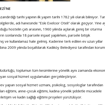
EZİ’NE
ndırdığı tarihi yapının ilk yapım tarihi 1782 yılı olarak biliniyor. T
lgilerde, adı hanesinde “Eski Exelcıor Oteli” olarak geçiyor. Yine a
duğu hostelin çatı arasının, 1960 yılında açılarak geniş bir oturma
arın sonlarında 18 parsele inşaat yapılırken, parsele bitişik
mış ve kullanılamaz hale gelmiş. Kaderine terk edilen ev uzun yıllar
hi bina 2009 yılında boşaltılarak Kadıköy Belediyesi tarafından koru
Müdürlüğü, toplumun tüm kesimlerine yönelik aynı zamanda ekonom
ayan sosyal hizmet uygulamaları gerçekleştiriyor.
rev yapan sosyal hizmet uzmanı, psikolog, sosyologlar tarafından
kları eğitimi, anne-çocuk eğitimi, kadına yönelik şiddetle mücadele
i iletişim ve kadın sağlığı eğitimi projeleri yürütülüyor.