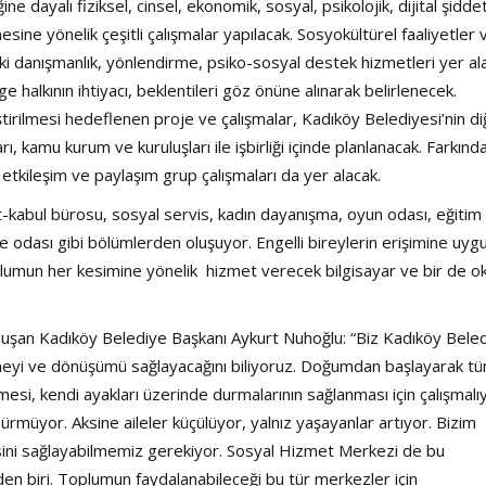
e dayalı fiziksel, cinsel, ekonomik, sosyal, psikolojik, dijital şidde
esine yönelik çeşitli çalışmalar yapılacak. Sosyokültürel faaliyetler 
kuki danışmanlık, yönlendirme, psiko-sosyal destek hizmetleri yer al
 halkının ihtiyacı, beklentileri göz önüne alınarak belirlenecek.
tirilmesi hedeflenen proje ve çalışmalar, Kadıköy Belediyesi’nin di
rı, kamu kurum ve kuruluşları ile işbirliği içinde planlanacak. Farkında
etkileşim ve paylaşım grup çalışmaları da yer alacak.
kabul bürosu, sosyal servis, kadın dayanışma, oyun odası, eğitim
şme odası gibi bölümlerden oluşuyor. Engelli bireylerin erişimine uyg
toplumun her kesimine yönelik hizmet verecek bilgisayar ve bir de 
nuşan Kadıköy Belediye Başkanı Aykurt Nuhoğlu: “Biz Kadıköy Beled
meyi ve dönüşümü sağlayacağını biliyoruz. Doğumdan başlayarak t
esi, kendi ayakları üzerinde durmalarının sağlanması için çalışmalıy
sürmüyor. Aksine aileler küçülüyor, yalnız yaşayanlar artıyor. Bizim
sini sağlayabilmemiz gerekiyor. Sosyal Hizmet Merkezi de bu
den biri. Toplumun faydalanabileceği bu tür merkezler için