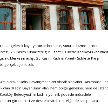
merkeze gelerek kayıt yaptıran herkesin, sunulan hizmetlerden
kezi, 25 Kasım Cumartesi günü saat 13.00’de Kadıköylü kadınları
ı açacak. Merkezin açılışı, 25 Kasım Kadına Yönelik Şiddete Karşı
e gerçekleştirilecek.
zel olarak “Kadın Dayanışma” alanı olarak planlandı. Rasimpaşa So
 olan “Kadın Dayanışma” alanı hem bölge geneline, hem de İstanb
adıköy Belediyesi’nin kadına yönelik şiddetle mücadele
asını güçlendirici ve destekleyici bir niteliğe de sahip olacak.