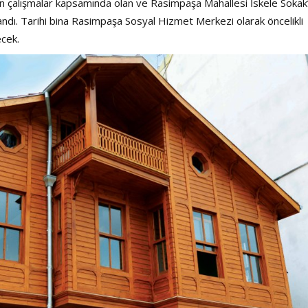
en çalışmalar kapsamında olan ve Rasimpaşa Mahallesi İskele Sokak
ndı. Tarihi bina Rasimpaşa Sosyal Hizmet Merkezi olarak öncelikli
cek.
Haftanın Sinevizyonu
Haftanın Pusulası