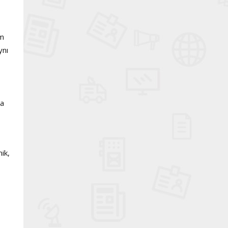
am
ynı
ma
ik,