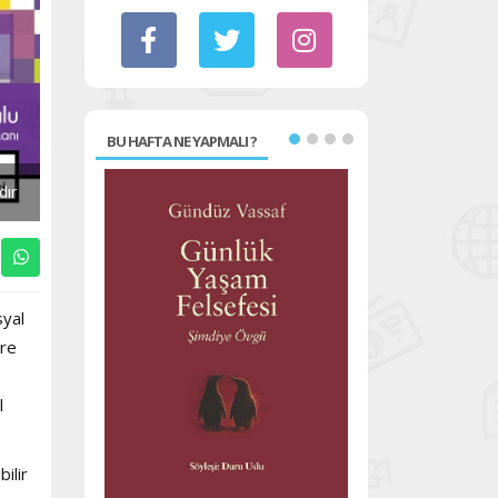
BU HAFTA NE YAPMALI ?
dır
syal
ore
l
ilir