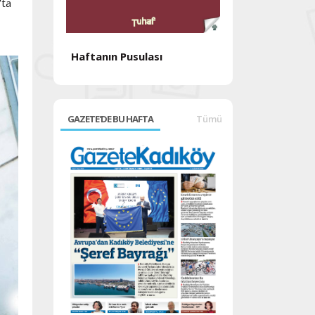
’ta
Haftanın Pusulası
Haftanın Pusul
GAZETE'DE BU HAFTA
Tümü