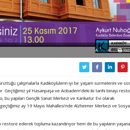
+
-
A
A
Yaz
ürüttüğü çalışmalarla Kadıköylülerin iyi bir yaşam sürmelerini ve so
. Geçtiğimiz yıl Hasanpaşa ve Acıbadem’deki iki tarihi binayı rest
 bu yapıları Gençlik Sanat Merkezi ve Karikatür Evi olarak
 geçtiğimiz ay 19 Mayıs Mahallesi’nde Alzheimer Merkezi ve Sosya
rı restore ederek topluma kazandırıyor hem de bu yapıların yaşanab