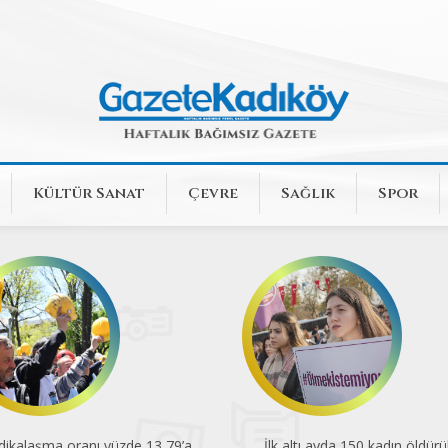
Kültür Sanat
Çevre
Sağlık
Spor
İlk altı ayda 150 kadın öldürüldü
En düşük emekli aylığı açlık s