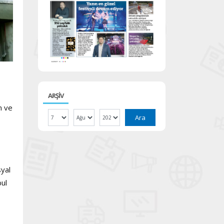
ARŞİV
n ve
Ara
syal
ul