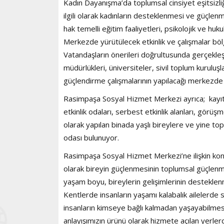
Kadın Dayanışma’da toplumsal cinsiyet eşitsizliğin
ilgili olarak kadınların desteklenmesi ve güçlenm
hak temelli eğitim faaliyetleri, psikolojik ve hu
Merkezde yürütülecek etkinlik ve çalışmalar bölge
Vatandaşların önerileri doğrultusunda gerçekleş
müdürlükleri, üniversiteler, sivil toplum kuruluşla
güçlendirme çalışmalarının yapılacağı merkezde 
Rasimpaşa Sosyal Hizmet Merkezi ayrıca; kayıt-
etkinlik odaları, serbest etkinlik alanları, görü
olarak yapılan binada yaşlı bireylere ve yine 
odası bulunuyor.
Rasimpaşa Sosyal Hizmet Merkezi’ne ilişkin ko
olarak bireyin güçlenmesinin toplumsal güçlen
yaşam boyu, bireylerin gelişimlerinin desteklenm
Kentlerde insanların yaşamı kalabalık ailelerde 
insanların kimseye bağlı kalmadan yaşayabilme
anlayışımızın ürünü olarak hizmete açılan yerler