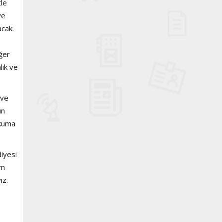
tle
ve
acak.
ğer
lık ve
 ve
un
okuma
iyesi
üm
ız.