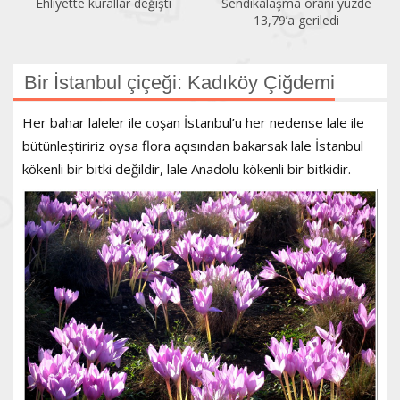
Ehliyette kurallar değişti
Sendikalaşma oranı yüzde
13,79’a geriledi
Bir İstanbul çiçeği: Kadıköy Çiğdemi
Her bahar laleler ile coşan İstanbul’u her nedense lale ile
bütünleştiririz oysa flora açısından bakarsak lale İstanbul
kökenli bir bitki değildir, lale Anadolu kökenli bir bitkidir.