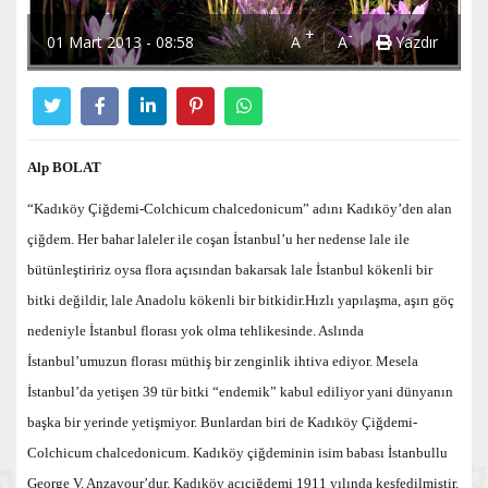
+
-
01 Mart 2013 - 08:58
A
A
Yazdır
Alp BOLAT
“Kadıköy Çiğdemi-Colchicum chalcedonicum” adını Kadıköy’den alan
çiğdem. Her bahar laleler ile coşan İstanbul’u her nedense lale ile
bütünleştiririz oysa flora açısından bakarsak lale İstanbul kökenli bir
bitki değildir, lale Anadolu kökenli bir bitkidir
.
Hızlı yapılaşma, aşırı göç
nedeniyle İstanbul florası yok olma tehlikesinde. Aslında
İstanbul’umuzun florası müthiş bir zenginlik ihtiva ediyor. Mesela
İstanbul’da yetişen 39 tür bitki “endemik” kabul ediliyor yani dünyanın
başka bir yerinde yetişmiyor. Bunlardan biri de Kadıköy Çiğdemi-
Colchicum chalcedonicum. Kadıköy çiğdeminin isim babası İstanbullu
George V. Anzavour’dur. Kadıköy acıçiğdemi 1911 yılında keşfedilmiştir.