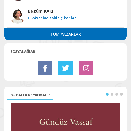
Begüm KAKI
Hikâyesine sahip çıkanlar
TÜM YAZARLAR
SOSYAL AĞLAR
BU HAFTA NE YAPMALI ?