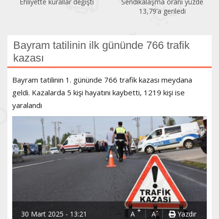
Ehliyette kurallar değişti
Sendikalaşma oranı yüzde
13,79’a geriledi
Bayram tatilinin ilk gününde 766 trafik
kazası
Bayram tatilinin 1. gününde 766 trafik kazası meydana
geldi. Kazalarda 5 kişi hayatını kaybetti, 1219 kişi ise
yaralandı
+
-
30 Mart 2025 - 13:21
A
A
Yazdır