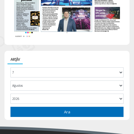
ARŞİV
Ara