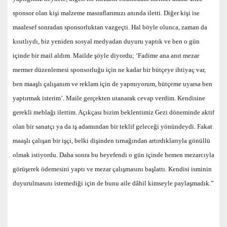
sponsor olan kişi malzeme masraflarımızı anında iletti. Diğer kişi ise
maalesef sonradan sponsorluktan vazgeçti. Hal böyle olunca, zaman da
kısıtlıydı, biz yeniden sosyal medyadan duyuru yaptık ve ben o gün
içinde bir mail aldım. Mailde şöyle diyordu; ‘Fadime ana anıt mezar
mermer düzenlemesi sponsorluğu için ne kadar bir bütçeye ihtiyaç var,
ben maaşlı çalışanım ve reklam için de yapmıyorum, bütçeme uyarsa ben
yaptırmak isterim’. Maile gerçekten utanarak cevap verdim. Kendisine
gerekli meblağı ilettim. Açıkçası bizim beklentimiz Gezi döneminde aktif
olan bir sanatçı ya da iş adamından bir teklif geleceği yönündeydi. Fakat
maaşlı çalışan bir işçi, belki dişinden tırnağından artırdıklarıyla gönüllü
olmak istiyordu. Daha sonra bu beyefendi o gün içinde hemen mezarcıyla
görüşerek ödemesini yaptı ve mezar çalışmasını başlattı. Kendisi isminin
duyurulmasını istemediği için de bunu aile dâhil kimseyle paylaşmadık.”