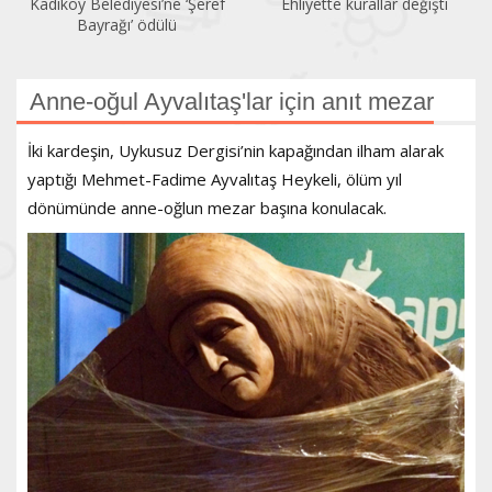
Kadıköy Belediyesi’ne ‘Şeref
Ehliyette kurallar değişti
Bayrağı’ ödülü
Anne-oğul Ayvalıtaş'lar için anıt mezar
İki kardeşin, Uykusuz Dergisi’nin kapağından ilham alarak
yaptığı Mehmet-Fadime Ayvalıtaş Heykeli, ölüm yıl
dönümünde anne-oğlun mezar başına konulacak.