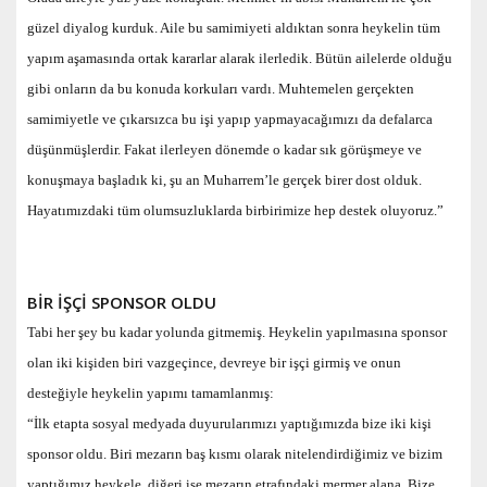
güzel diyalog kurduk. Aile bu samimiyeti aldıktan sonra heykelin tüm
yapım aşamasında ortak kararlar alarak ilerledik. Bütün ailelerde olduğu
gibi onların da bu konuda korkuları vardı. Muhtemelen gerçekten
samimiyetle ve çıkarsızca bu işi yapıp yapmayacağımızı da defalarca
düşünmüşlerdir. Fakat ilerleyen dönemde o kadar sık görüşmeye ve
konuşmaya başladık ki, şu an Muharrem’le gerçek birer dost olduk.
Hayatımızdaki tüm olumsuzluklarda birbirimize hep destek oluyoruz.”
BİR İŞÇİ SPONSOR OLDU
Tabi her şey bu kadar yolunda gitmemiş. Heykelin yapılmasına sponsor
olan iki kişiden biri vazgeçince, devreye bir işçi girmiş ve onun
desteğiyle heykelin yapımı tamamlanmış:
“İlk etapta sosyal medyada duyurularımızı yaptığımızda bize iki kişi
sponsor oldu. Biri mezarın baş kısmı olarak nitelendirdiğimiz ve bizim
yaptığımız heykele, diğeri ise mezarın etrafındaki mermer alana. Bize