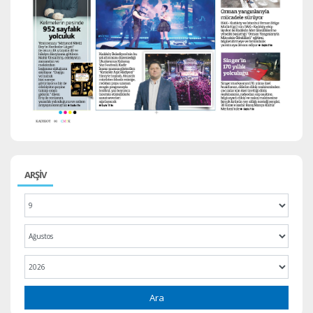
ARŞİV
Ara