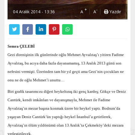
+
-
04 Aralık 2014 - 13:36
A
A
Yazdır
Semra ÇELEBİ
Gezi direnişinin ilk günlerinde oğlu Mehmet Ayvalıtaş’ı yitiren Fadime
Ayvalıtaş, bu acıya daha fazla dayanamamış, 13 Aralık 2013 günü son
nefesini vermişti. Üzerinden tam bir yıl geçti ama Gezi’nin çocukları ne
onu ne de oğlu Mehmet’i unuttu…
Biri grafik tasarımcısı diğeri heykeltıraş iki genç kardeş; Gökçe ve Deniz
Cantürk, kendi imkânları ve dayanışmayla, Mehmet ile Fadime
Ayvalıtaş’ın mezar başına konmak üzere bir heykel yaptı. Bodrum’da
yaşayan Deniz Cantürk’ün yaptığı heykel İstanbul’a getirilerek,
Ayvalıtaş’ın ölüm yıldönümü olan 13 Aralık’ta Çekmeköy’deki mezara
yerleştirilecek.