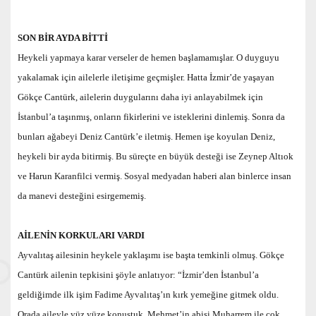
SON BİR AYDA BİTTİ
Heykeli yapmaya karar verseler de hemen başlamamışlar. O duyguyu
yakalamak için ailelerle iletişime geçmişler. Hatta İzmir’de yaşayan
Gökçe Cantürk, ailelerin duygularını daha iyi anlayabilmek için
İstanbul’a taşınmış, onların fikirlerini ve isteklerini dinlemiş. Sonra da
bunları ağabeyi Deniz Cantürk’e iletmiş. Hemen işe koyulan Deniz,
heykeli bir ayda bitirmiş. Bu süreçte en büyük desteği ise Zeynep Altıok
ve Harun Karanfilci vermiş. Sosyal medyadan haberi alan binlerce insan
da manevi desteğini esirgememiş.
AİLENİN KORKULARI VARDI
Ayvalıtaş ailesinin heykele yaklaşımı ise başta temkinli olmuş. Gökçe
Cantürk ailenin tepkisini şöyle anlatıyor: “İzmir’den İstanbul’a
geldiğimde ilk işim Fadime Ayvalıtaş’ın kırk yemeğine gitmek oldu.
Orada aileyle yüz yüze konuştuk. Mehmet’in abisi Muharrem ile çok