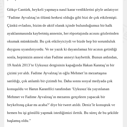
Gökçe Cantürk, heykeli yapmaya nasıl karar verdiklerini şöyle anlatıyor:
“Fadime Ayvalıtaş’ın ölümü herkesi olduğu gibi bizi de çok etkilemişti.
Çünkü evladını, bizim de aktif olarak içinde bulunduğumuz bir halk
ayaklanmasında kaybetmiş annenin, her röportajında acısını gözlerinden
okumak mümkündü. Bu çok etkileyiciydi ve bizde hep bir sorumluluk
duygusu uyandırıyordu. Ve ne yazık ki dayanılamaz bir acının getirdiği
sonla, hepimizin annesi olan Fadime anneyi kaybettik. Bunun ardından,
19 Aralık 2013’te Uykusuz dergisinin kapağında Hakan Karataş’ın bir
çizimi yer aldı. Fadime Ayvalıtaş’ın oğlu Mehmet’in mezartaşına
sarıldığı, çok anlamlı bir çizimdi bu. Daha sonra sosyal medyada çok
konuşuldu ve Harun Karanfilci tarafından ‘Uykusuz’da yayınlanan
Mehmet ve Fadime Ayvalıtaş’ın mezarını gerçekten yapacak bir
heykeltıraş çıkar mı acaba?’ diye bir tweet atıldı. Deniz’le konuştuk ve
hemen bu işi gönüllü yapmak istediğimizi ilettik. Bu süreç de bu şekilde
başlamış oldu.”