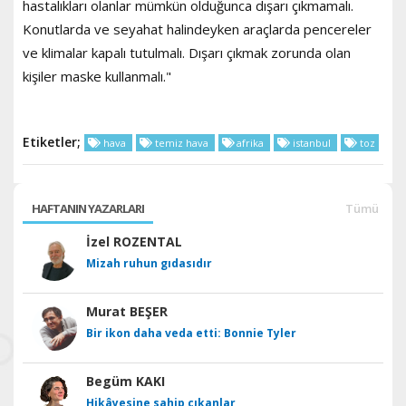
hastalıkları olanlar mümkün olduğunca dışarı çıkmamalı.
Konutlarda ve seyahat halindeyken araçlarda pencereler
ve klimalar kapalı tutulmalı. Dışarı çıkmak zorunda olan
kişiler maske kullanmalı."
Etiketler;
hava
temiz hava
afrika
istanbul
toz
HAFTANIN YAZARLARI
Tümü
İzel ROZENTAL
Mizah ruhun gıdasıdır
Murat BEŞER
Bir ikon daha veda etti: Bonnie Tyler
Begüm KAKI
Hikâyesine sahip çıkanlar