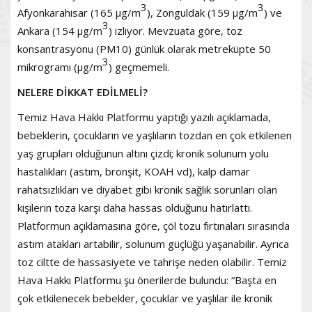
3
3
Afyonkarahisar (165 µg/m
), Zonguldak (159 µg/m
) ve
3
Ankara (154 µg/m
) izliyor. Mevzuata göre, toz
konsantrasyonu (PM10) günlük olarak metreküpte 50
3
mikrogramı (µg/m
) geçmemeli.
NELERE DİKKAT EDİLMELİ?
Temiz Hava Hakkı Platformu yaptığı yazılı açıklamada,
bebeklerin, çocukların ve yaşlıların tozdan en çok etkilenen
yaş grupları olduğunun altını çizdi; kronik solunum yolu
hastalıkları (astım, bronşit, KOAH vd), kalp damar
rahatsızlıkları ve diyabet gibi kronik sağlık sorunları olan
kişilerin toza karşı daha hassas olduğunu hatırlattı.
Platformun açıklamasına göre, çöl tozu fırtınaları sırasında
astım atakları artabilir, solunum güçlüğü yaşanabilir. Ayrıca
toz ciltte de hassasiyete ve tahrişe neden olabilir. Temiz
Hava Hakkı Platformu şu önerilerde bulundu: “Başta en
çok etkilenecek bebekler, çocuklar ve yaşlılar ile kronik