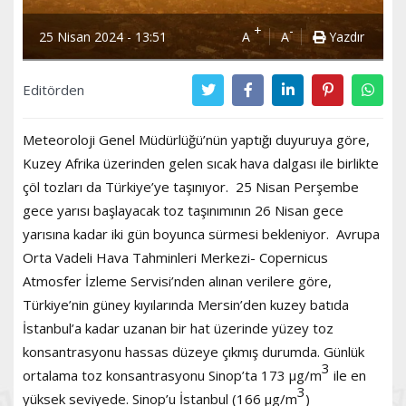
+
-
25 Nisan 2024 - 13:51
A
A
Yazdır
Editörden
Meteoroloji Genel Müdürlüğü’nün yaptığı duyuruya göre,
Kuzey Afrika üzerinden gelen sıcak hava dalgası ile birlikte
çöl tozları da Türkiye’ye taşınıyor. 25 Nisan Perşembe
gece yarısı başlayacak toz taşınımının 26 Nisan gece
yarısına kadar iki gün boyunca sürmesi bekleniyor. Avrupa
Orta Vadeli Hava Tahminleri Merkezi- Copernicus
Atmosfer İzleme Servisi’nden alınan verilere göre,
Türkiye’nin güney kıyılarında Mersin’den kuzey batıda
İstanbul’a kadar uzanan bir hat üzerinde yüzey toz
konsantrasyonu hassas düzeye çıkmış durumda. Günlük
3
ortalama toz konsantrasyonu Sinop’ta 173 µg/m
ile en
3
yüksek seviyede. Sinop’u İstanbul (166 µg/m
)