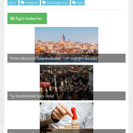
rapor
maliyet
NGAraştırma
fiyat
İlgili Haberler
"Kötü ekonomi İstanbullunun ruh sağlığını bozdu"
“İyi beslenmek lüks oldu”