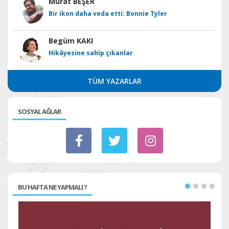
Murat BEŞER
Bir ikon daha veda etti: Bonnie Tyler
Begüm KAKI
Hikâyesine sahip çıkanlar
TÜM YAZARLAR
SOSYAL AĞLAR
BU HAFTA NE YAPMALI ?