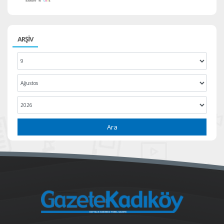
ARŞİV
Ara