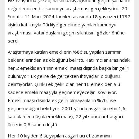
NG Araştırma şirketi, halkın bakış açısından geçim şartlarını
değerlendiren bir kamuoyu araştırması gerçekleştirdi. 20
Şubat – 11 Mart 2024 tarihleri arasında 18 yaş üzeri 1737
kişinin katılımıyla Türkiye genelinde yapılan kamuoyu
araştırması, vatandaşların geçim sıkıntısını gözler önüne
serdi.
Araştırmaya katılan emeklilerin %86’sı, yapılan zammın
beklentilerinden az olduğunu belirtti. Katılımcılar arasındaki
her 2 emekliden 1’inin emekli maaşı dışında başka bir geliri
bulunuyor. Ek gelire de gerçekten ihtiyaçları olduğunu
belirtiyorlar. Çünkü ek geliri olan her 10 emekliden 9’u
sadece emekli maaşıyla geçinemeyeceğini söylüyor.
Emekli maaşı dışında ek geliri olmayanların %70’i ise
geçinemediğini belirtiyor. 2001 yılında asgari ücretin 1,6
katı olan en düşük emekli maaşı, 22 yıl sonra net asgari
ücretin 0,6 katına düştü.
Her 10 kişiden 6'sı, yapılan asgari ücret zammının