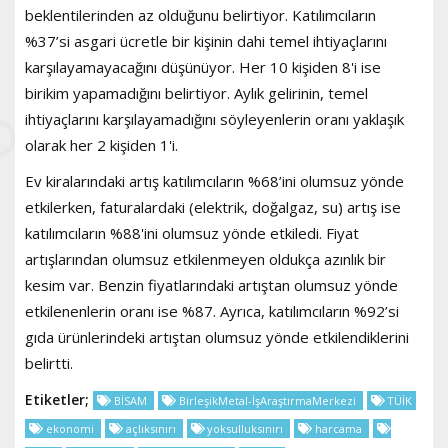
beklentilerinden az olduğunu belirtiyor. Katılımcıların
%37’si asgari ücretle bir kişinin dahi temel ihtiyaçlarını
karşılayamayacağını düşünüyor. Her 10 kişiden 8'i ise
birikim yapamadığını belirtiyor. Aylık gelirinin, temel
ihtiyaçlarını karşılayamadığını söyleyenlerin oranı yaklaşık
olarak her 2 kişiden 1'i.
Ev kiralarındaki artış katılımcıların %68’ini olumsuz yönde
etkilerken, faturalardaki (elektrik, doğalgaz, su) artış ise
katılımcıların %88'ini olumsuz yönde etkiledi. Fiyat
artışlarından olumsuz etkilenmeyen oldukça azınlık bir
kesim var. Benzin fiyatlarındaki artıştan olumsuz yönde
etkilenenlerin oranı ise %87. Ayrıca, katılımcıların %92’si
gıda ürünlerindeki artıştan olumsuz yönde etkilendiklerini
belirtti.
Etiketler;
BİSAM
BirleşikMetal-İşAraştırmaMerkezi
TÜİK
ekonomi
açlıksınırı
yoksulluksınırı
harcama