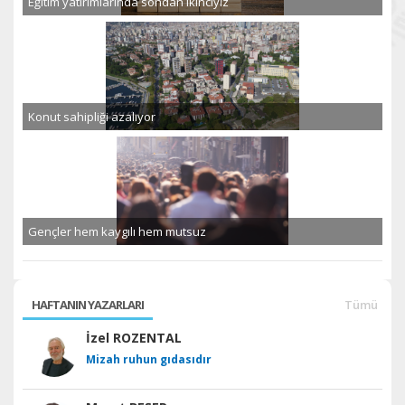
Eğitim yatırımlarında sondan ikinciyiz
Konut sahipliği azalıyor
Gençler hem kaygılı hem mutsuz
HAFTANIN YAZARLARI
Tümü
İzel ROZENTAL
Mizah ruhun gıdasıdır