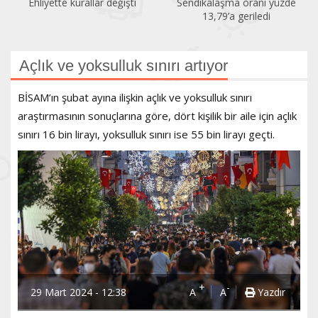
Ehliyette kurallar değişti
Sendikalaşma oranı yüzde
13,79’a geriledi
Açlık ve yoksulluk sınırı artıyor
BİSAM’ın şubat ayına ilişkin açlık ve yoksulluk sınırı
araştırmasının sonuçlarına göre, dört kişilik bir aile için açlık
sınırı 16 bin lirayı, yoksulluk sınırı ise 55 bin lirayı geçti.
+
-
29 Mart 2024 - 12:38
A
A
Yazdır