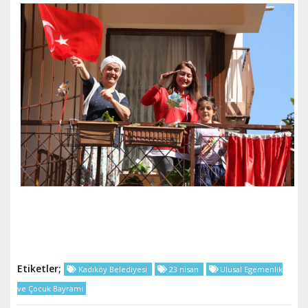
Etiketler;
Kadıköy Belediyesi
23 nisan
Ulusal Egemenlik
ve Çocuk Bayramı