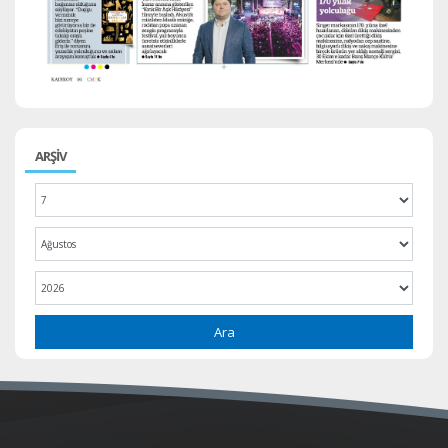
ARŞİV
Ara