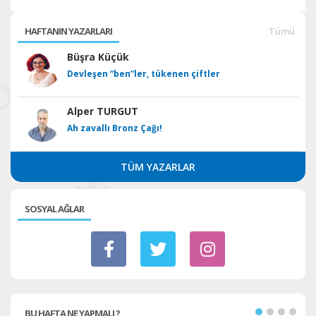
HAFTANIN YAZARLARI
Tümü
Büşra Küçük
Devleşen “ben”ler, tükenen çiftler
Alper TURGUT
Ah zavallı Bronz Çağı!
TÜM YAZARLAR
SOSYAL AĞLAR
BU HAFTA NE YAPMALI ?