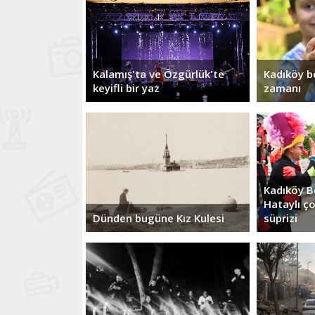
Kalamış'ta ve Özgürlük'te
Kadıköy b
keyifli bir yaz
zamanı
Kadıköy B
Hataylı ç
Dünden bugüne Kız Kulesi
süprizi