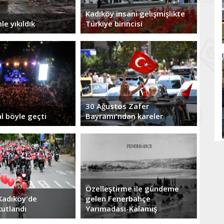
Kadıköy insani gelişmişlikte
le yıkıldık
Türkiye birincisi
30 Ağustos Zafer
al böyle geçti
Bayramı'ndan kareler
Özelleştirme ile gündeme
Kadıköy'de
gelen Fenerbahçe
kutlandı
Yarımadası-Kalamış