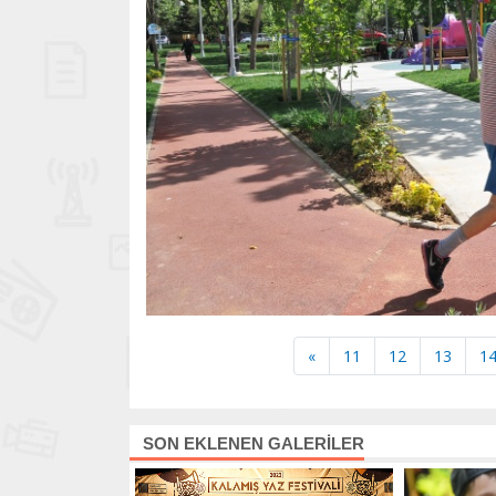
«
11
12
13
1
SON EKLENEN GALERİLER