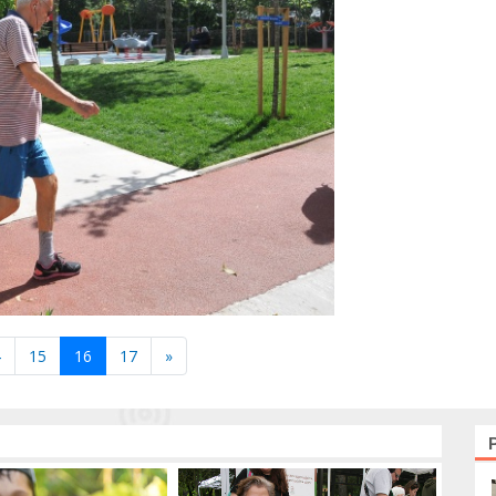
4
15
16
17
»