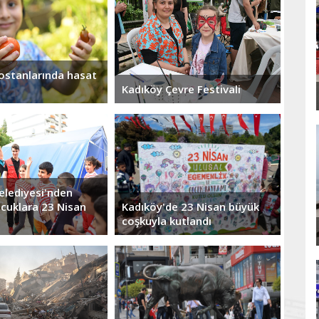
ostanlarında hasat
Kadıköy Çevre Festivali
elediyesi'nden
ocuklara 23 Nisan
Kadıköy'de 23 Nisan büyük
coşkuyla kutlandı