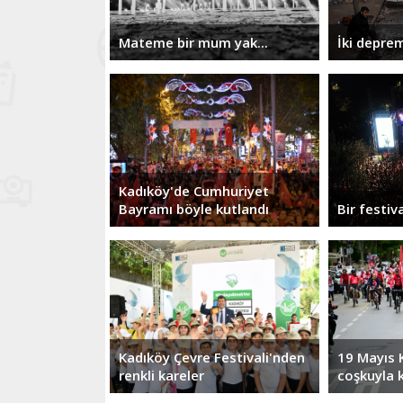
Mateme bir mum yak...
İki deprem
Kadıköy'de Cumhuriyet
Bayramı böyle kutlandı
Bir festiv
Kadıköy Çevre Festivali'nden
19 Mayıs 
renkli kareler
coşkuyla 