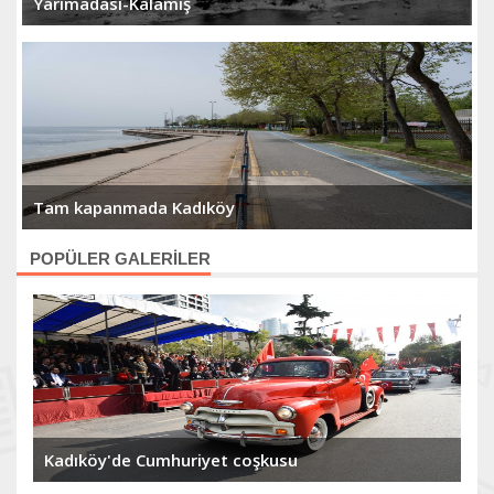
Yarımadası-Kalamış
Tam kapanmada Kadıköy
POPÜLER GALERİLER
Kadıköy'de Cumhuriyet coşkusu