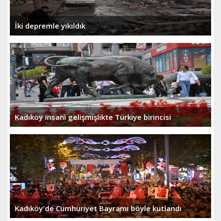
İki depremle yıkıldık
Kadıköy insani gelişmişlikte Türkiye birincisi
Kadıköy'de Cumhuriyet Bayramı böyle kutlandı