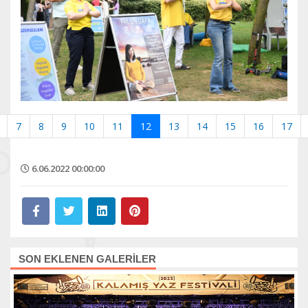
7
8
9
10
11
12
13
14
15
16
17
6.06.2022 00:00:00
SON EKLENEN GALERİLER