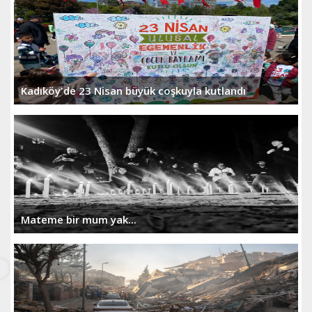
Kadıköy'de 23 Nisan büyük coşkuyla kutlandı
Mateme bir mum yak...