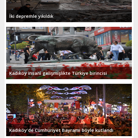
İki depremle yıkıldık
Kadıköy insani gelişmişlikte Türkiye birincisi
Kadıköy'de Cumhuriyet Bayramı böyle kutlandı