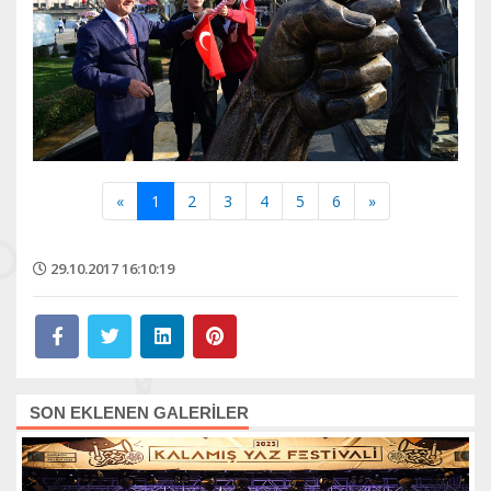
«
1
2
3
4
5
6
»
29.10.2017 16:10:19
SON EKLENEN GALERİLER