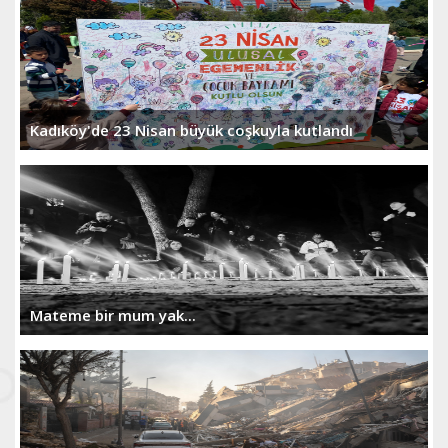
Kadıköy'de 23 Nisan büyük coşkuyla kutlandı
Mateme bir mum yak...