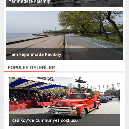
Yarımadası-Kalamış
Tam kapanmada Kadıköy
POPÜLER GALERİLER
Kadıköy'de Cumhuriyet coşkusu