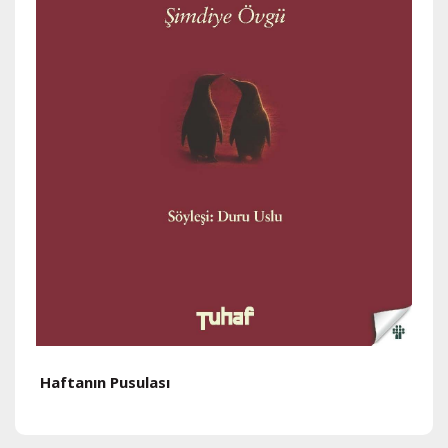
Haftanın Pusulası
H