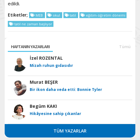
edildi.
Etiketler;
MEB
okul
tatil
eğitim-öğretim dönemi
tatil ne zaman başlıyor
HAFTANIN YAZARLARI
Tümü
İzel ROZENTAL
Mizah ruhun gıdasıdır
Murat BEŞER
Bir ikon daha veda etti: Bonnie Tyler
Begüm KAKI
Hikâyesine sahip çıkanlar
TÜM YAZARLAR