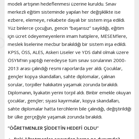
modeli artışının hedeflenmesi üzerine kuruldu. Sınav
merkezli eğitim sisteminde yapılan her değişiklikte ise
ezbere, elemeye, rekabete dayalı bir sistem inşa edildi.
Yüz binlerce çocuğun, gencin “başarısız” sayıldığı, eğitim
için ücret ödeyemeyenlerin imam hatiplere, MESEM’lere,
meslek liselerine mecbur bırakıldığı bir sistem inşa edildi.
KPSS, ÖSS, ALES, Askeri Liseler ve YDS dahil olmak üzere
ÖSYM'nin yaptığı neredeyse tüm sınav sorularının 2000-
2013 arası çalındığı resmi raporlarda yer aldı. Çocuklar,
gençler kopya skandalları, sahte diplomalar, çalınan
sorular, torpiller hakikatini yaşamak zorunda bırakıldı.
Diplomanın, liyakatin yerini torpil aldı. Binbir emekle okuyan
çocuklar, gençler; siyasi kayırmalar, kopya skandalları,
sahte diplomalar hatta tercihlerin bile çalındığı, değiştirildiği
bir ülke gerçeğiyle yaşamak zorunda bırakıldı.
“ÖĞRETMENLER ŞİDDETİN HEDEFİ OLDU”
Peki öğretmenler açısından karne ne durumda?