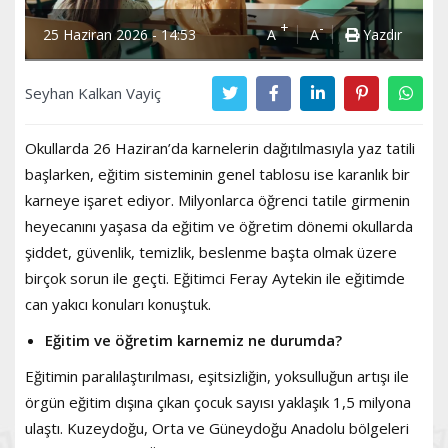
+
-
25 Haziran 2026 - 14:53
A
A
Yazdır
Seyhan Kalkan Vayiç
Okullarda 26 Haziran’da karnelerin dağıtılmasıyla yaz tatili
başlarken, eğitim sisteminin genel tablosu ise karanlık bir
karneye işaret ediyor. Milyonlarca öğrenci tatile girmenin
heyecanını yaşasa da eğitim ve öğretim dönemi okullarda
şiddet, güvenlik, temizlik, beslenme başta olmak üzere
birçok sorun ile geçti. Eğitimci Feray Aytekin ile eğitimde
can yakıcı konuları konuştuk.
Eğitim ve öğretim karnemiz ne durumda?
Eğitimin paralılaştırılması, eşitsizliğin, yoksulluğun artışı ile
örgün eğitim dışına çıkan çocuk sayısı yaklaşık 1,5 milyona
ulaştı. Kuzeydoğu, Orta ve Güneydoğu Anadolu bölgeleri