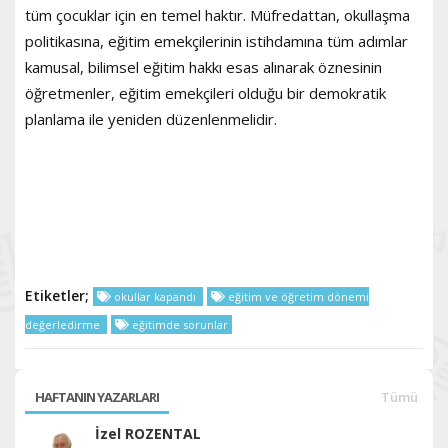
tüm çocuklar için en temel haktır. Müfredattan, okullaşma
politikasına, eğitim emekçilerinin istihdamına tüm adımlar
kamusal, bilimsel eğitim hakkı esas alınarak öznesinin
öğretmenler, eğitim emekçileri olduğu bir demokratik
planlama ile yeniden düzenlenmelidir.
Etiketler;
okullar kapandı
eğitim ve öğretim dönemi
değerledirme
eğitimde sorunlar
HAFTANIN YAZARLARI
Tümü
İzel ROZENTAL