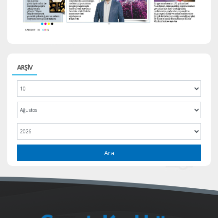
ARŞİV
Ara