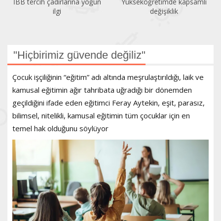
Yükseköğretimde kapsamlı
Mimarlık öğrencileri
değişiklik
Kadıköy’deki stajlarını
tamamladı
"Hiçbirimiz güvende değiliz"
Çocuk işçiliğinin “eğitim” adı altında meşrulaştırıldığı, laik ve
kamusal eğitimin ağır tahribata uğradığı bir dönemden
geçildiğini ifade eden eğitimci Feray Aytekin, eşit, parasız,
bilimsel, nitelikli, kamusal eğitimin tüm çocuklar için en
temel hak olduğunu söylüyor