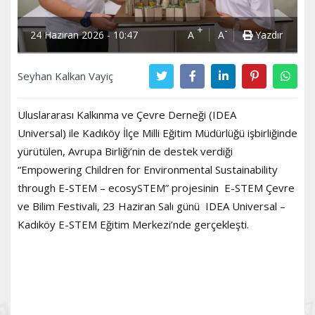
+
-
24 Haziran 2026 - 10:47
A
A
Yazdır
Seyhan Kalkan Vayiç
Uluslararası Kalkınma ve Çevre Derneği (IDEA
Universal) ile Kadıköy İlçe Milli Eğitim Müdürlüğü işbirliğinde
yürütülen, Avrupa Birliği’nin de destek verdiği
“Empowering Children for Environmental Sustainability
through E-STEM – ecosySTEM” projesinin E-STEM Çevre
ve Bilim Festivali, 23 Haziran Salı günü IDEA Universal –
Kadıköy E-STEM Eğitim Merkezi’nde gerçekleşti.