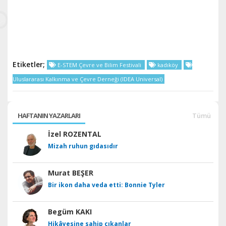
Etiketler;
E-STEM Çevre ve Bilim Festivali
kadıköy
Uluslararası Kalkınma ve Çevre Derneği (IDEA Universal)
HAFTANIN YAZARLARI
Tümü
İzel ROZENTAL
Mizah ruhun gıdasıdır
Murat BEŞER
Bir ikon daha veda etti: Bonnie Tyler
Begüm KAKI
Hikâyesine sahip çıkanlar