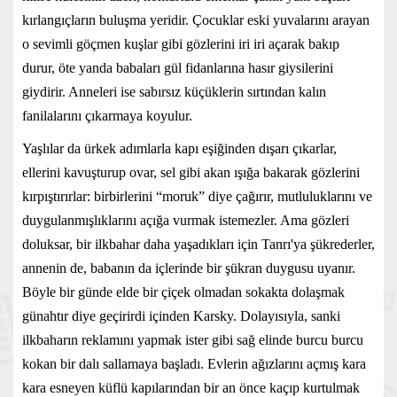
kırlangıçların buluşma yeridir. Çocuklar eski yuvalarını arayan
o sevimli göçmen kuşlar gibi gözlerini iri iri açarak bakıp
durur, öte yanda babaları gül fidanlarına hasır giysilerini
giydirir. Anneleri ise sabırsız küçüklerin sırtından kalın
fanilalarını çıkarmaya koyulur.
Yaşlılar da ürkek adımlarla kapı eşiğinden dışarı çıkarlar,
ellerini kavuşturup ovar, sel gibi akan ışığa bakarak gözlerini
kırpıştırırlar: birbirlerini “moruk” diye çağırır, mutluluklarını ve
duygulanmışlıklarını açığa vurmak istemezler. Ama gözleri
doluksar, bir ilkbahar daha yaşadıkları için Tanrı'ya şükrederler,
annenin de, babanın da içlerinde bir şükran duygusu uyanır.
Böyle bir günde elde bir çiçek olmadan sokakta dolaşmak
günahtır diye geçirirdi içinden Karsky. Dolayısıyla, sanki
ilkbaharın reklamını yapmak ister gibi sağ elinde burcu burcu
kokan bir dalı sallamaya başladı. Evlerin ağızlarını açmış kara
kara esneyen küflü kapılarından bir an önce kaçıp kurtulmak