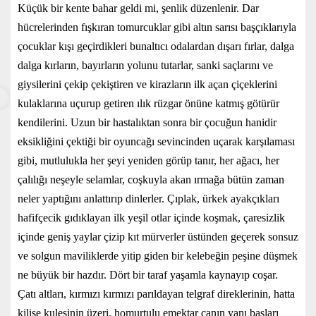
Küçük bir kente bahar geldi mi, şenlik düzenlenir. Dar
hücrelerinden fışkıran tomurcuklar gibi altın sarısı başçıklarıyla
çocuklar kışı geçirdikleri bunaltıcı odalardan dışarı fırlar, dalga
dalga kırların, bayırların yolunu tutarlar, sanki saçlarını ve
giysilerini çekip çekiştiren ve kirazların ilk açan çiçeklerini
kulaklarına uçurup getiren ılık rüzgar önüne katmış götürür
kendilerini. Uzun bir hastalıktan sonra bir çocuğun hanidir
eksikliğini çektiği bir oyuncağı sevincinden uçarak karşılaması
gibi, mutlulukla her şeyi yeniden görüp tanır, her ağacı, her
çalılığı neşeyle selamlar, coşkuyla akan ırmağa bütün zaman
neler yaptığını anlattırıp dinlerler. Çıplak, ürkek ayakçıkları
hafifçecik gıdıklayan ilk yeşil otlar içinde koşmak, çaresizlik
içinde geniş yaylar çizip kıt mürverler üstünden geçerek sonsuz
ve solgun maviliklerde yitip giden bir kelebeğin peşine düşmek
ne büyük bir hazdır. Dört bir taraf yaşamla kaynayıp coşar.
Çatı altları, kırmızı kırmızı parıldayan telgraf direklerinin, hatta
kilise kulesinin üzeri, homurtulu emektar çanın yanı başları