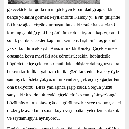
gelecekteki bir görkemi müjdeleyerek parıldadığı ağaçlıklı
bahçe yollarını görmek keyiflendirdi Karsky’yi. Evin girişinde
iki kiraz ağacı çiçeğe durmuştu; bu da bir zafer kapısı olarak
kurulup çatıldığı gibi bir görünümle donatıyordu kapıyı, sanki
soluk pembe çiçekler kapının üzerine ışıl ışıl bir “hoş geldin”
yazısı kondurmaktaydı. Ansızın irkildi Karsky. Çiçeklenmeler
ortasında koyu mavi iki göz görmüştü; sakin, höpürdetile
höpürdetile içe çekilen bir mutlulukla düşlere dalmış, uzaklara
bakıyorlardı. İlkin yalnızca bu iki gözü fark eden Karsky öyle
sanmıştı ki, âdeta gökyüzünün kendisi çiçek açmış ağaçlardan
ona bakıyordu. Biraz yaklaşınca şaşıp kaldı. Solgun yüzlü
sarışın bir kız, donuk renkli çiçeklerle bezenmiş bir şezlongda
büzülmüş oturmaktaydı; âdeta görülmez bir şeye uzanmış elleri
dizleriyle ayaklarını saran koyu yeşil battaniyelerden parlaklık
ve saydamlığıyla ayrılıyordu.
Dudakları henüz açmış çiçekler gibi narin kırmızıydı, hafif bir