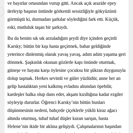
ve bayırlar ortasından vurup gitti. Ancak açık arazide epey
ilerleyip başının üstünde görkemli sessizliğiyle gökyüzünü
görmüştü ki, durmadan şarkılar söylediğini fark etti. Küçük,
eski, mutluluk taşan bir şarkıydı.
Bu da benim sık sık arzuladığım şeydi diye içinden geçirdi
Karsky; bütün bir kışı hasta geçirmek, bahar geldiğinde
yeterince dinlenmiş olarak yavaş yavaş, adım adım yaşama geri
dönmek. Şaşkınlık okunan gözlerle kapı önünde oturmak,
güneşe ve hayata karşı öylesine çocuksu bir şükran duygusuyla
dolup taşmak. Herkes sevimli ve güler yüzlüdür, anne her an
gelip hastalıktan yeni kalkmış evladını alnından öpebilir,
kardeşler halka olup dans eder, akşam kızıllığına kadar ezgiler
söyleyip dururlar. Öğrenci Karsky’nin bütün bunları
düşünmesinin nedeni, bahçede çiçeklerle yüklü kiraz ağacı
altında oturmuş, tuhaf tuhaf düşler kuran sarışın, hasta
Helene’nin ikide bir aklına gelişiydi. Çalışmalarının başından