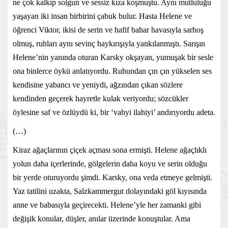
ne çok kalkıp solgun ve sessiz kıza koşmuştu. Aynı mutluluğu
yaşayan iki insan birbirini çabuk bulur. Hasta Helene ve
öğrenci Viktor, ikisi de serin ve hafif bahar havasıyla sarhoş
olmuş, ruhları aynı sevinç haykırışıyla yankılanmıştı. Sarışın
Helene’nin yanında oturan Karsky okşayan, yumuşak bir sesle
ona binlerce öykü anlatıyordu. Ruhundan çın çın yükselen ses
kendisine yabancı ve yeniydi, ağzından çıkan sözlere
kendinden geçerek hayretle kulak veriyordu; sözcükler
öylesine saf ve özlüydü ki, bir ‘vahyi ilahiyi’ andırıyordu adeta.
(…)
Kiraz ağaçlarının çiçek açması sona ermişti. Helene ağaçlıklı
yolun daha içerlerinde, gölgelerin daha koyu ve serin olduğu
bir yerde oturuyordu şimdi. Karsky, ona veda etmeye gelmişti.
Yaz tatilini uzakta, Salzkammergut dolayındaki göl kıyısında
anne ve babasıyla geçirecekti. Helene’yle her zamanki gibi
değişik konular, düşler, anılar üzerinde konuştular. Ama