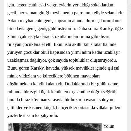
için, üçgen çatılı eski ve gri evlerin yer aldığı sokaklardan
geçti, her zaman gittiği meyhanenin patronunu eliyle selamladı.
Adam meyhanenin geniş kapısının altında durmuş kurumlanır
bir edayla geniş geniş gülümsüyordu. Daha sonra Karsky, öğle
zilinin çalmasıyla daracık okullarından fırtına gibi dışarı
fırlayan çocuklara el etti. İlkin uslu akıllı ikili sıralar halinde
yürüyen çocuklar okul kapısından yirmi adım kadar uzaklaşır
uzaklaşmaz dağılıyor, çok sayıda topluluklar oluşturuyordu.
Bunu gören Karsky, havada, yüksek mavilikler içinde ışıl ışıl
minik yıldızlara ve küreciklere bölünen maytapları
düşünmekten kendini alamadı. Dudaklarında bir gülümseme,
ruhunda bir ezgi küçük kentin en dış semtine doğru seğirtti;
burada biraz köy manzarasıyla bir huzur havasını soluyan
çiftlikler ve kısmen küçük bahçecikler ortasında villalar gülen
yüzlerle insanı karşılıyordu.
Yolun