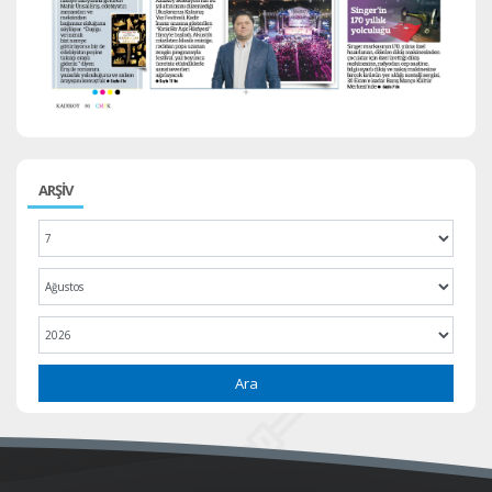
ARŞİV
Ara