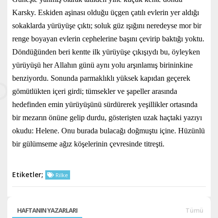
Karsky. Eskiden aşinası olduğu üçgen çatılı evlerin yer aldığı
sokaklarda yürüyüşe çıktı; soluk güz ışığını neredeyse mor bir
renge boyayan evlerin cephelerine başını çevirip baktığı yoktu.
Döndüğünden beri kentte ilk yürüyüşe çıkışıydı bu, öyleyken
yürüyüşü her Allahın günü aynı yolu arşınlamış birininkine
benziyordu. Sonunda parmaklıklı yüksek kapıdan geçerek
gömütlükten içeri girdi; tümsekler ve şapeller arasında
hedefinden emin yürüyüşünü sürdürerek yeşillikler ortasında
bir mezarın önüne gelip durdu, gösterişten uzak haçtaki yazıyı
okudu: Helene. Onu burada bulacağı doğmuştu içine. Hüzünlü
bir gülümseme ağız köşelerinin çevresinde titreşti.
Etiketler;
Rilke
HAFTANIN YAZARLARI
Tümü