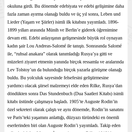
okuluna girdi. Bu dönemde edebiyata ve edebi gelişimine daha
fazla zaman ayırma olanağı buldu ve üç yıl sonra, Leben und
Lieder (Yaşam ve Şiirler) isimli ilk kitabını yayımladı. 1896-
1899 yılları arasında Münih ve Berlin’e giderek öğrenimine
devam etti. Edebi anlayışının gelişmesinde büyük rol oynayan
kadın şair Lou Andreas-Salomé ile tanıştı. Sonrasında Salomé
ile, “ruhsal anakara” olarak tanımladığı Rusya’ya gitti ve
müzeleri ziyaret etmenin yanında birçok ressamla ve aralarında
Lev Tolstoy’un da bulunduğu birçok yazarla görüşme olanağı
buldu. Bu yolculuk sayesinde felsefesini geliştirmesine
yardımcı olacak şiirsel malzemeyi elde eden Rilke, Rusya’dan
döndükten sonra Das Stundenbuch (Dua Saatleri Kitabı) isimli
kitabı üstünde çalışmaya başladı. 1905’te Auguste Rodin’in
özel sekreteri olarak çalıştı ve aynı dönemde, Rodin’in sanatını
ve Paris’teki yaşamını anlattığı, düzyazı türündeki en önemli
eserlerinden biri olan Auguste Rodin’i yayımladı. Takip eden