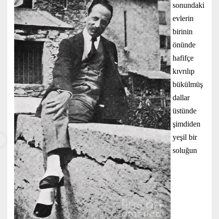
sonundaki
evlerin
birinin
önünde
hafifçe
kıvrılıp
bükülmüş
dallar
üstünde
şimdiden
yeşil bir
soluğun