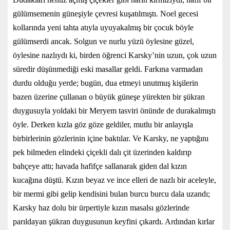
gülümsemenin güneşiyle çevresi kuşatılmıştı. Noel gecesi
kollarında yeni tahta atıyla uyuyakalmış bir çocuk böyle
gülümserdi ancak. Solgun ve nurlu yüzü öylesine güzel,
öylesine nazlıydı ki, birden öğrenci Karsky’nin uzun, çok uzun
süredir düşünmediği eski masallar geldi. Farkına varmadan
durdu olduğu yerde; bugün, dua etmeyi unutmuş kişilerin
bazen üzerine çullanan o büyük güneşe yürekten bir şükran
duygusuyla yoldaki bir Meryem tasviri önünde de durakalmıştı
öyle. Derken kızla göz göze geldiler, mutlu bir anlayışla
birbirlerinin gözlerinin içine baktılar. Ve Karsky, ne yaptığını
pek bilmeden elindeki çiçekli dalı çit üzerinden kaldırıp
bahçeye attı; havada hafifçe sallanarak giden dal kızın
kucağına düştü. Kızın beyaz ve ince elleri de nazlı bir aceleyle,
bir mermi gibi gelip kendisini bulan burcu burcu dala uzandı;
Karsky haz dolu bir ürpertiyle kızın masalsı gözlerinde
parıldayan şükran duygusunun keyfini çıkardı. Ardından kırlar