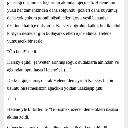
geleceği düşünmek hiçbirinin aklından geçmedi. Helene’nin
yüzü her zamankinden daha solgundu, gözleri daha büyümüş,
daha çok çukura gömülmüştü; elleri koyu yeşil battaniye
üzerinde hafifçe titriyordu. Karsky doğrulup kalktı; her iki elini
kırılgan nesneler gibi kollayarak elleri içine alınca, Helene
yumuşacık bir sesle:
“Öp beni!” dedi.
Karsky eğildi, şehvetten arınmış soğuk dudaklarla alnından ve
ağzından öptü hasta Helene’yi. (…)
Derken güçlenmiş olarak Helene’den ayrıldı Karsky, hiçbir
üzüntü hissetmeksizin ağaçlıklı yoldan uzaklaşıp gitti.
(…)
Helene’yle birbirlerine “Görüşmek üzere” demedikleri nasılsa
aklına geldi.
Güneşte yanmış olarak tatilden yine küçük kente döndü