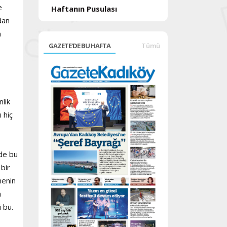
e
Haftanın Pusulası
ndan
n
GAZETE'DE BU HAFTA
Tümü
lik
 hiç
de bu
 bir
menin
a
i bu.