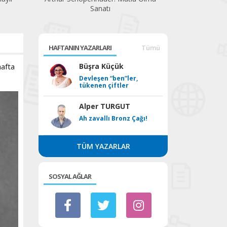
Sanatı
Yüz
HAFTANIN YAZARLARI
Tümü
hafta
Büşra Küçük
Devleşen “ben”ler,
tükenen çiftler
Alper TURGUT
Ah zavallı Bronz Çağı!
TÜM YAZARLAR
SOSYAL AĞLAR