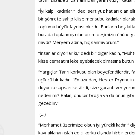
“İyi kalpli kadınlar,” dedi sert yüz hatları olan el
bir şöhrete sahip kilise mensubu kadınlar olara
topluma büyük faydası olurdu. Bunların boş lafl
burada toplanmış olan bizim beşimizin önüne gels
miydi? Meryem adına, hiç sanmıyorum.”
“İnsanlar diyorlar ki,” dedi bir diğer kadın, “Mu
kilise cemaatini lekeleyebilecek olmasına bütün
“Yargıçlar Tanrı korkusu olan beyefendilerdir, f
üçüncü bir kadın. “En azından, Hester Prynne'in
duyunca sapsarı kesilirdi, size garanti veriyorum
neden mi? Bakın, onu bir broşla ya da onun gibi b
gezebilir.”
(…)
“Merhamet üzerimize olsun iyi yürekli kadın!” di
kaynaklanan ıslah edici korku dışında hiçbir er