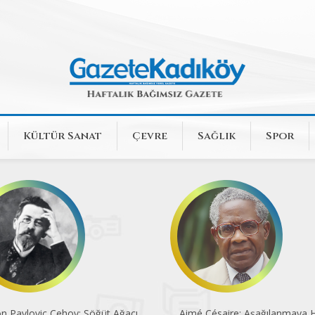
Kültür Sanat
Çevre
Sağlık
Spor
n Pavloviç Çehov: Söğüt Ağacı
Aimé Césaire: Aşağılanmaya H