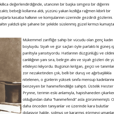
ıllıca değerlendirdiğinde, utancının bir başka simgesi bir diğerini
ı; bebeği kollarına aldı, yüzünü yakan kızıllığa rağmen kibirli bir
larla kasaba halkının ve komşularının üzerinde gezdirdi gözlerini.
ltın yaldızlı iple şahane bir şekilde süslenmiş güzel kırmızı kumaşta
Mükemmel zarifliğe sahip bir vücudu olan genç kadın
boyluydu. Siyah ve gür saçları öyle parlaktı ki güneş ışı
parıltıyla yansıtıyordu. Hatlarının düzgünlüğü ve cildin
canlılığının yanı sıra, belirgin alnı ve siyah gözleri de 
etkileyici kılıyordu. Bugünün kırılgan, geçici ve tanıml
zor nezaketinden çok, belli bir duruş ve ağırbaşlılıkla
nitelenen, o günlerin yüksek sınıfa mensup kadınlarını
benzeyen bir hanımefendiliğe sahipti. Üstelik Hester
Prynne, terimin eski anlamıyla, hapishaneden çıkarke
olduğundan daha “hanımefendi” asla görünmemişti. 
daha önceden tanıyanlar ve üzerinde kara bulutlar
dolaşıyor halde, solmuş ve kararmış görmeyi umanlar