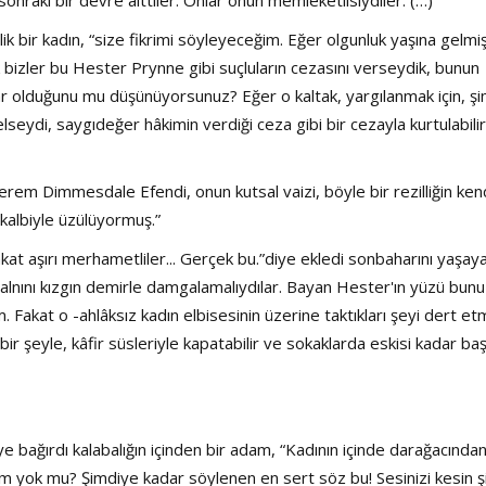
lilik bir kadın, “size fikrimi söyleyeceğim. Eğer olgunluk yaşına gelmiş,
k bizler bu Hester Prynne gibi suçluların cezasını verseydik, bunun
ar olduğunu mu düşünüyorsunuz? Eğer o kaltak, yargılanmak için, şi
eydi, saygıdeğer hâkimin verdiği ceza gibi bir cezayla kurtulabilir
hterem Dimmesdale Efendi, onun kutsal vaizi, böyle bir rezilliğin ken
 kalbiyle üzülüyormuş.”
akat aşırı merhametliler... Gerçek bu.”diye ekledi sonbaharını yaşay
 alnını kızgın demirle damgalamalıydılar. Bayan Hester'ın yüzü bunu
. Fakat o -ahlâksız kadın elbisesinin üzerine taktıkları şeyi dert et
ir şeyle, kâfir süsleriyle kapatabilir ve sokaklarda eskisi kadar baş
ye bağırdı kalabalığın içinden bir adam, “Kadının içinde darağacında
dem yok mu? Şimdiye kadar söylenen en sert söz bu! Sesinizi kesin 