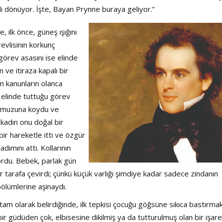
di dönüyor. İşte, Bayan Prynne buraya geliyor.”
, ilk önce, güneş ışığını
revlisinin korkunç
, görev asasını ise elinde
 ve itiraza kapalı bir
n kanunların olanca
ol elinde tuttuğu görev
ın omuzuna koydu ve
 kadın onu doğal bir
 bir hareketle itti ve özgür
dımını attı. Kollarının
ordu. Bebek, parlak gün
ğer tarafa çevirdi; çünkü küçük varlığı şimdiye kadar sadece zindanın
bölümlerine aşinaydı.
am olarak belirdiğinde, ilk tepkisi çocuğu göğsüne sıkıca bastırma
r güdüden çok, elbisesine dikilmiş ya da tutturulmuş olan bir işare