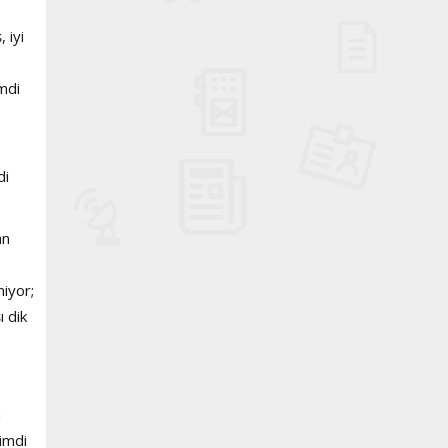
 iyi
mdi
di
an
miyor;
ı dik
n
şimdi