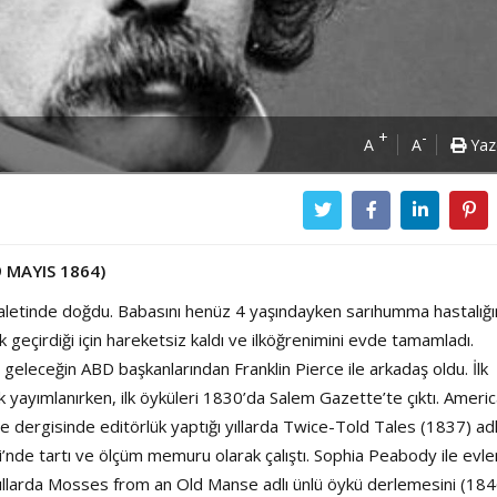
+
-
A
A
Yaz
MAYIS 1864)
etinde doğdu. Babasını henüz 4 yaşındayken sarıhumma hastalığ
k geçirdiği için hareketsiz kaldı ve ilköğrenimini evde tamamladı.
eleceğin ABD başkanlarından Franklin Pierce ile arkadaş oldu. İlk
yayımlanırken, ilk öyküleri 1830’da Salem Gazette’te çıktı. Ameri
dergisinde editörlük yaptığı yıllarda Twice-Told Tales (1837) adl
’nde tartı ve ölçüm memuru olarak çalıştı. Sophia Peabody ile evle
Power Ballad / Ha
Haftanın Pusulası
yıllarda Mosses from an Old Manse adlı ünlü öykü derlemesini (184