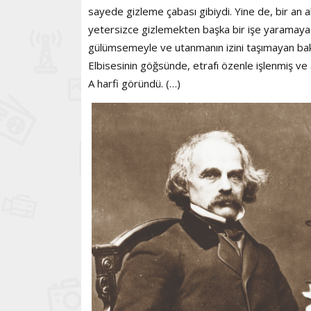
sayede gizleme çabası gibiydi. Yine de, bir an ak
yetersizce gizlemekten başka bir işe yaramayacakt
gülümsemeyle ve utanmanın izini taşımayan bakış
Elbisesinin göğsünde, etrafı özenle işlenmiş ve a
A harfi göründü. (…)