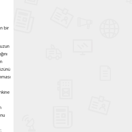
n bir
 uzun
ğını
in
yüzünü
anması
nkine
n
Onu
;