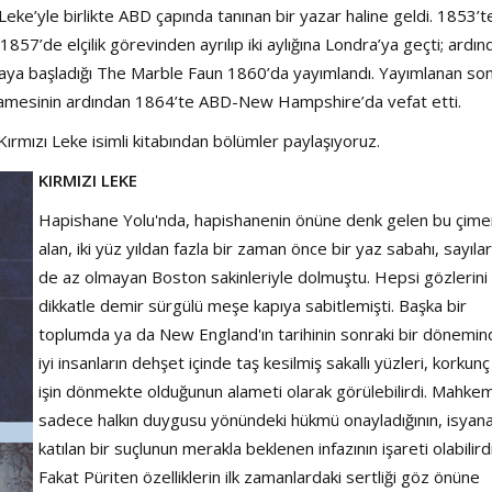
Şarkısı
Leke’yle birlikte ABD çapında tanınan bir yazar haline geldi. 1853’t
. 1857’de elçilik görevinden ayrılıp iki aylığına Londra’ya geçti; ardı
zmaya başladığı The Marble Faun 1860’da yayımlandı. Yayımlanan so
namesinin ardından 1864’te ABD-New Hampshire’da vefat etti.
Kırmızı Leke isimli kitabından bölümler paylaşıyoruz.
KIRMIZI LEKE
Hapishane Yolu'nda, hapishanenin önüne denk gelen bu çimen
alan, iki yüz yıldan fazla bir zaman önce bir yaz sabahı, sayıları
de az olmayan Boston sakinleriyle dolmuştu. Hepsi gözlerini
dikkatle demir sürgülü meşe kapıya sabitlemişti. Başka bir
toplumda ya da New England'ın tarihinin sonraki bir dönemin
iyi insanların dehşet içinde taş kesilmiş sakallı yüzleri, korkunç
işin dönmekte olduğunun alameti olarak görülebilirdi. Mahke
sadece halkın duygusu yönündeki hükmü onayladığının, isyan
katılan bir suçlunun merakla beklenen infazının işareti olabilird
Fakat Püriten özelliklerin ilk zamanlardaki sertliği göz önüne