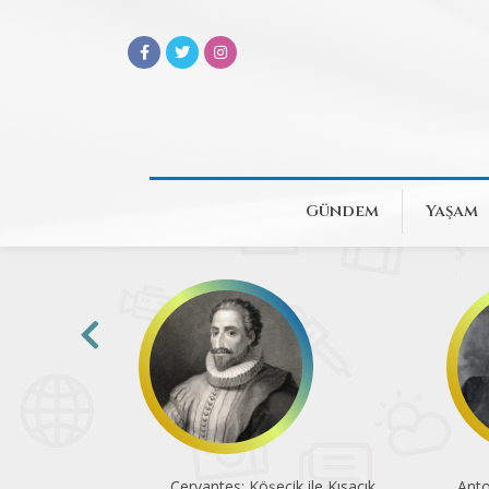
Gündem
Yaşam
e Şiirler
Cervantes: Köşecik ile Kısacık
Anto