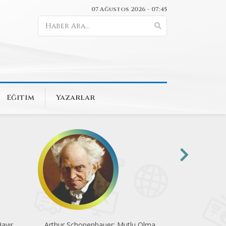
07 Ağustos 2026 - 07:45
Eğitim
Yazarlar
ayır
Arthur Schopenhauer: Mutlu Olma
Ahmed Şamlu