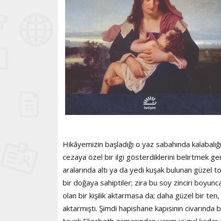
Hikâyemizin başladığı o yaz sabahında kalabalığ
cezaya özel bir ilgi gösterdiklerini belirtmek ge
aralarında altı ya da yedi kuşak bulunan güzel 
bir doğaya sahiptiler; zira bu soy zinciri boyu
olan bir kişilik aktarmasa da; daha güzel bir ten,
aktarmıştı. Şimdi hapishane kapısının civarında 
tavırlı Elizabeth zamanından yarım yüzyıl kadar s