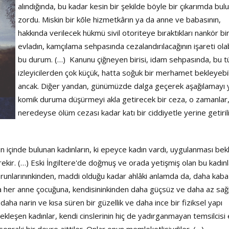
alındığında, bu kadar kesin bir şekilde böyle bir çıkarımda bu
zordu. Miskin bir kōle hizmetkârın ya da anne ve babasının,
hakkında verilecek hükmü sivil otoriteye bıraktıkları nankör bi
evladın, kamçılama sehpasında cezalandırılacağının işareti olab
bu durum. (…) Kanunu çiğneyen birisi, idam sehpasında, bu t
izleyicilerden çok küçük, hatta soğuk bir merhamet bekleyebil
ancak. Diğer yandan, günümüzde dalga geçerek aşağılamayı 
komik duruma düşürmeyi akla getirecek bir ceza, o zamanlar
neredeyse ölüm cezası kadar katı bir ciddiyetle yerine getirili
ın içinde bulunan kadınların, ki epeyce kadın vardı, uygulanması be
rekir. (…) Eski İngiltere'de doğmuş ve orada yetişmiş olan bu kadınl
torunlarınınkinden, maddi olduğu kadar ahlâki anlamda da, daha kab
nca her anne çocuğuna, kendisininkinden daha güçsüz ve daha az sa
 daha narin ve kısa süren bir güzellik ve daha ince bir fiziksel yapı
bekleşen kadınlar, kendi cinslerinin hiç de yadırganmayan temsilcisi
onraki bir devre aittiler. Onlar onun memleketlisiydiler. (…)