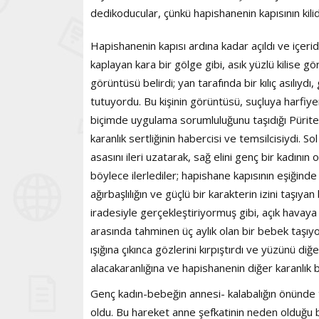
dedikoducular, çünkü hapishanenin kapısının kili
Hapishanenin kapısı ardına kadar açıldı ve içeride
kaplayan kara bir gölge gibi, asık yüzlü kilise gö
görüntüsü belirdi; yan tarafında bir kılıç asılıydı
tutuyordu. Bu kişinin görüntüsü, suçluya harfiyen
biçimde uygulama sorumluluğunu taşıdığı Pürite
karanlık sertliğinin habercisi ve temsilcisiydi. S
asasını ileri uzatarak, sağ elini genç bir kadın
böylece ilerlediler; hapishane kapısının eşiğinde
ağırbaşlılığın ve güçlü bir karakterin izini taşıyan
iradesiyle gerçekleştiriyormuş gibi, açık havaya a
arasında tahminen üç aylık olan bir bebek taşıy
ışığına çıkınca gözlerini kırpıştırdı ve yüzünü di
alacakaranlığına ve hapishanenin diğer karanlık 
Genç kadın-bebeğin annesi- kalabalığın önünde t
oldu. Bu hareket anne şefkatinin neden olduğu bi