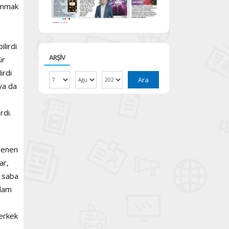
lunmak
r
ilirdi
ARŞİV
ür
irdi
Ara
ya da
,
rdi.
klenen
ar,
a saba
ğlam
 erkek