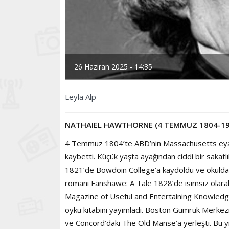
26 Haziran 2025 - 14:35
Leyla Alp
NATHAIEL HAWTHORNE (4 TEMMUZ 1804-19 
4 Temmuz 1804’te ABD’nin Massachusetts eyal
kaybetti. Küçük yaşta ayağından ciddi bir sakatlı
1821’de Bowdoin College’a kaydoldu ve okulda g
romanı Fanshawe: A Tale 1828’de isimsiz olarak 
Magazine of Useful and Entertaining Knowledge 
öykü kitabını yayımladı. Boston Gümrük Merkezi
ve Concord’daki The Old Manse’a yerleşti. Bu 