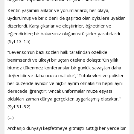
Kentin yaşamını anlatır ve yorumlarlardı; her olaya,
uydurulmuş ve bir o denli de şaşırtıcı olan öykülere uyaklar
dizerlerdi. Karşı çıkarlar ve eleştirirler, öğretirler ve
eğlendirirler; bir bakarsınız olağanüstü şiirler yaratırlardı.
(Syf 13-15)
“Levenson’un bazı sözleri halk tarafından özellikle
benimsendi ve ülkeyi bir uçtan ötekine dolaştı: ‘On yıllık
bitmez tükenmez konferanslar bir günlük savaştan daha
değerlidir ve daha ucuza mal olur’; ‘Tutukevleri ve polisler
her düzende aynıdır ve hiçbir ayrım olmaksızın hepsi aynı
derecede iğrençtir’; ‘Ancak üniformalar müze eşyası
oldukları zaman dünya gerçekten uygarlaşmış olacaktır.’”
(Syf 31-32)
(…)
Archanjo dünyayı keşfetmeye gitmişti. Gittiği her yerde bir