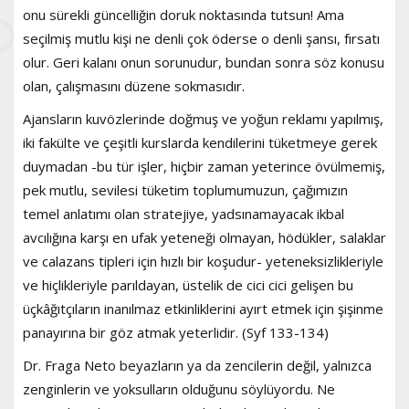
onu sürekli güncelliğin doruk noktasında tutsun! Ama
seçilmiş mutlu kişi ne denli çok öderse o denli şansı, fırsatı
olur. Geri kalanı onun sorunudur, bundan sonra söz konusu
olan, çalışmasını düzene sokmasıdır.
Ajansların kuvözlerinde doğmuş ve yoğun reklamı yapılmış,
iki fakülte ve çeşitli kurslarda kendilerini tüketmeye gerek
duymadan -bu tür işler, hiçbir zaman yeterince övülmemiş,
pek mutlu, sevilesi tüketim toplumumuzun, çağımızın
temel anlatımı olan stratejiye, yadsınamayacak ikbal
avcılığına karşı en ufak yeteneği olmayan, hödükler, salaklar
ve calazans tipleri için hızlı bir koşudur- yeteneksizlikleriyle
ve hiçlikleriyle parıldayan, üstelik de cici cici gelişen bu
üçkâğıtçıların inanılmaz etkinliklerini ayırt etmek için şişinme
panayırına bir göz atmak yeterlidir. (Syf 133-134)
Dr. Fraga Neto beyazların ya da zencilerin değil, yalnızca
zenginlerin ve yoksulların olduğunu söylüyordu. Ne