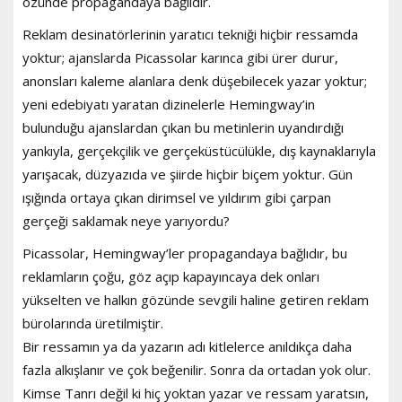
özünde propagandaya bağlıdır.
Reklam desinatörlerinin yaratıcı tekniği hiçbir ressamda
yoktur; ajanslarda Picassolar karınca gibi ürer durur,
anonsları kaleme alanlara denk düşebilecek yazar yoktur;
yeni edebiyatı yaratan dizinelerle Hemingway’in
bulunduğu ajanslardan çıkan bu metinlerin uyandırdığı
yankıyla, gerçekçilik ve gerçeküstücülükle, dış kaynaklarıyla
yarışacak, düzyazıda ve şiirde hiçbir biçem yoktur. Gün
ışığında ortaya çıkan dirimsel ve yıldırım gibi çarpan
gerçeği saklamak neye yarıyordu?
Picassolar, Hemingway’ler propagandaya bağlıdır, bu
reklamların çoğu, göz açıp kapayıncaya dek onları
yükselten ve halkın gözünde sevgili haline getiren reklam
bürolarında üretilmiştir.
Bir ressamın ya da yazarın adı kitlelerce anıldıkça daha
fazla alkışlanır ve çok beğenilir. Sonra da ortadan yok olur.
Kimse Tanrı değil ki hiç yoktan yazar ve ressam yaratsın,