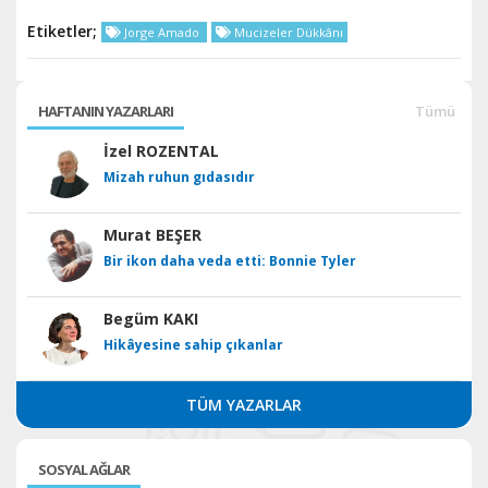
Etiketler;
Jorge Amado
Mucizeler Dükkânı
HAFTANIN YAZARLARI
Tümü
İzel ROZENTAL
Mizah ruhun gıdasıdır
Murat BEŞER
Bir ikon daha veda etti: Bonnie Tyler
Begüm KAKI
Hikâyesine sahip çıkanlar
TÜM YAZARLAR
SOSYAL AĞLAR