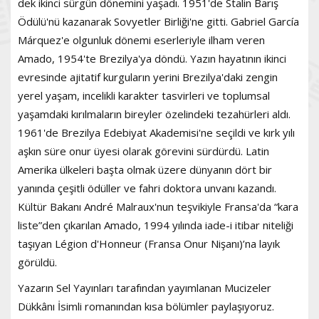
dek ikinci sürgün dönemini yaşadı. 1951'de Stalin Barış
Ödülü'nü kazanarak Sovyetler Birliği'ne gitti. Gabriel García
Márquez'e olgunluk dönemi eserleriyle ilham veren
Amado, 1954'te Brezilya'ya döndü. Yazın hayatının ikinci
evresinde ajitatif kurguların yerini Brezilya'daki zengin
yerel yaşam, incelikli karakter tasvirleri ve toplumsal
yaşamdaki kırılmaların bireyler özelindeki tezahürleri aldı.
1961'de Brezilya Edebiyat Akademisi'ne seçildi ve kırk yılı
aşkın süre onur üyesi olarak görevini sürdürdü. Latin
Amerika ülkeleri başta olmak üzere dünyanın dört bir
yanında çeşitli ödüller ve fahri doktora unvanı kazandı.
Kültür Bakanı André Malraux'nun teşvikiyle Fransa'da “kara
liste”den çıkarılan Amado, 1994 yılında iade-i itibar niteliği
taşıyan Légion d'Honneur (Fransa Onur Nişanı)’na layık
görüldü.
Yazarın Sel Yayınları tarafından yayımlanan Mucizeler
Dükkânı İsimli romanından kısa bölümler paylaşıyoruz.