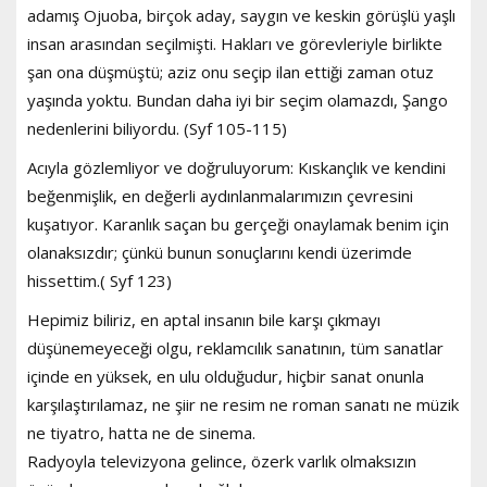
adamış Ojuoba, birçok aday, saygın ve keskin görüşlü yaşlı
insan arasından seçilmişti. Hakları ve görevleriyle birlikte
şan ona düşmüştü; aziz onu seçip ilan ettiği zaman otuz
yaşında yoktu. Bundan daha iyi bir seçim olamazdı, Şango
nedenlerini biliyordu. (Syf 105-115)
Acıyla gözlemliyor ve doğruluyorum: Kıskançlık ve kendini
beğenmişlik, en değerli aydınlanmalarımızın çevresini
kuşatıyor. Karanlık saçan bu gerçeği onaylamak benim için
olanaksızdır; çünkü bunun sonuçlarını kendi üzerimde
hissettim.( Syf 123)
Hepimiz biliriz, en aptal insanın bile karşı çıkmayı
düşünemeyeceği olgu, reklamcılık sanatının, tüm sanatlar
içinde en yüksek, en ulu olduğudur, hiçbir sanat onunla
karşılaştırılamaz, ne şiir ne resim ne roman sanatı ne müzik
ne tiyatro, hatta ne de sinema.
Radyoyla televizyona gelince, özerk varlık olmaksızın