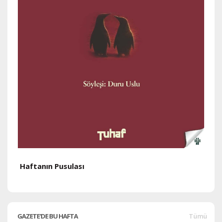
Haftanın Pusulası
H
GAZETE'DE BU HAFTA
Tümü