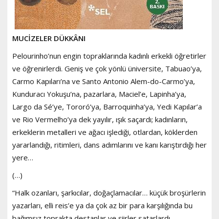
MUCİZELER DÜKKÂNI
Pelourinho’nun engin topraklarında kadınlı erkekli öğretirler
ve öğrenirlerdi. Geniş ve çok yönlü üniversite, Tabuao’ya,
Carmo Kapıları’na ve Santo Antonio Alem-do-Carmo’ya,
Kunduracı Yokuşu’na, pazarlara, Maciel’e, Lapinha’ya,
Largo da Sé’ye, Tororó’ya, Barroquinha’ya, Yedi Kapılar’a
ve Rio Vermelho’ya dek yayılır, ışık saçardı; kadınların,
erkeklerin metalleri ve ağacı işlediği, otlardan, köklerden
yararlandığı, ritimleri, dans adımlarını ve kanı karıştırdığı her
yere…
(…)
“Halk ozanları, şarkıcılar, doğaçlamacılar… küçük broşürlerin
yazarları, elli reis’e ya da çok az bir para karşılığında bu
bağımsız toprakta destanlar ve şiirler satarlardı.