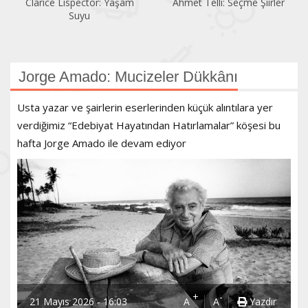
Ahmet Telli: Seçme Şiirler
Cervantes: Köşecik ile
Kısacık
Jorge Amado: Mucizeler Dükkânı
Usta yazar ve şairlerin eserlerinden küçük alıntılara yer
verdiğimiz “Edebiyat Hayatından Hatırlamalar” köşesi bu
hafta Jorge Amado ile devam ediyor
+
-
21 Mayıs 2026 - 16:03
A
A
Yazdır