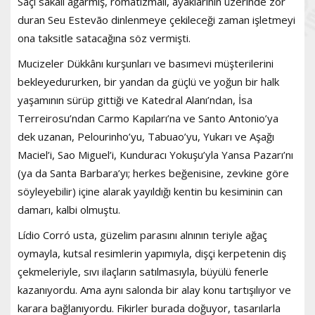
Saçı sakalı ağarmış, romatizmalı, ayaklarının üzerinde zor
duran Seu Estevão dinlenmeye çekileceği zaman işletmeyi
ona taksitle satacağına söz vermişti.
Mucizeler Dükkânı kurşunları ve basımevi müşterilerini
bekleyedururken, bir yandan da güçlü ve yoğun bir halk
yaşamının sürüp gittiği ve Katedral Alanı’ndan, İsa
Terreirosu’ndan Carmo Kapıları’na ve Santo Antonio’ya
dek uzanan, Pelourinho’yu, Tabuao’yu, Yukarı ve Aşağı
Maciel’i, Sao Miguel’i, Kunduracı Yokuşu’yla Yansa Pazarı’nı
(ya da Santa Barbara’yı; herkes beğenisine, zevkine göre
söyleyebilir) içine alarak yayıldığı kentin bu kesiminin can
damarı, kalbi olmuştu.
Lídio Corró usta, güzelim parasını alnının teriyle ağaç
oymayla, kutsal resimlerin yapımıyla, dişçi kerpetenin diş
çekmeleriyle, sıvı ilaçların satılmasıyla, büyülü fenerle
kazanıyordu. Ama aynı salonda bir alay konu tartışılıyor ve
karara bağlanıyordu. Fikirler burada doğuyor, tasarılarla