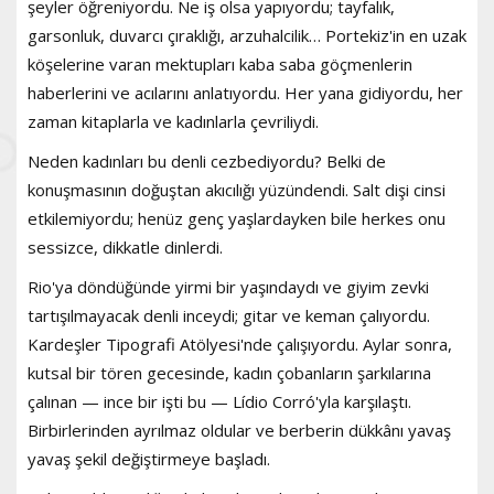
şeyler öğreniyordu. Ne iş olsa yapıyordu; tayfalık,
garsonluk, duvarcı çıraklığı, arzuhalcilik… Portekiz'in en uzak
köşelerine varan mektupları kaba saba göçmenlerin
haberlerini ve acılarını anlatıyordu. Her yana gidiyordu, her
zaman kitaplarla ve kadınlarla çevriliydi.
Neden kadınları bu denli cezbediyordu? Belki de
konuşmasının doğuştan akıcılığı yüzündendi. Salt dişi cinsi
etkilemiyordu; henüz genç yaşlardayken bile herkes onu
sessizce, dikkatle dinlerdi.
Rio'ya döndüğünde yirmi bir yaşındaydı ve giyim zevki
tartışılmayacak denli inceydi; gitar ve keman çalıyordu.
Kardeşler Tipografi Atölyesi'nde çalışıyordu. Aylar sonra,
kutsal bir tören gecesinde, kadın çobanların şarkılarına
çalınan — ince bir işti bu — Lídio Corró'yla karşılaştı.
Birbirlerinden ayrılmaz oldular ve berberin dükkânı yavaş
yavaş şekil değiştirmeye başladı.