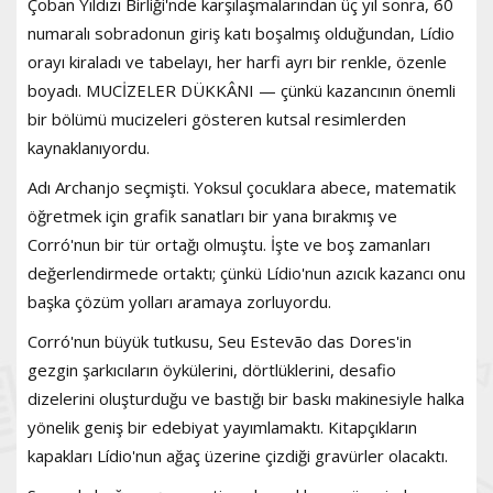
Çoban Yıldızı Birliği'nde karşılaşmalarından üç yıl sonra, 60
numaralı sobradonun giriş katı boşalmış olduğundan, Lídio
orayı kiraladı ve tabelayı, her harfi ayrı bir renkle, özenle
boyadı. MUCİZELER DÜKKÂNI — çünkü kazancının önemli
bir bölümü mucizeleri gösteren kutsal resimlerden
kaynaklanıyordu.
Adı Archanjo seçmişti. Yoksul çocuklara abece, matematik
öğretmek için grafik sanatları bir yana bırakmış ve
Corró'nun bir tür ortağı olmuştu. İşte ve boş zamanları
değerlendirmede ortaktı; çünkü Lídio'nun azıcık kazancı onu
başka çözüm yolları aramaya zorluyordu.
Corró'nun büyük tutkusu, Seu Estevão das Dores'in
gezgin şarkıcıların öykülerini, dörtlüklerini, desafio
dizelerini oluşturduğu ve bastığı bir baskı makinesiyle halka
yönelik geniş bir edebiyat yayımlamaktı. Kitapçıkların
kapakları Lídio'nun ağaç üzerine çizdiği gravürler olacaktı.