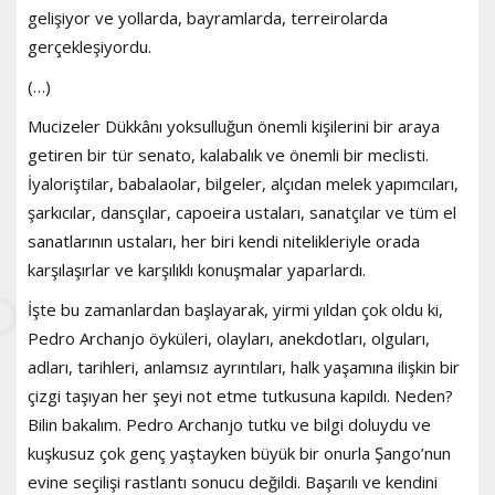
gelişiyor ve yollarda, bayramlarda, terreirolarda
gerçekleşiyordu.
(…)
Mucizeler Dükkânı yoksulluğun önemli kişilerini bir araya
getiren bir tür senato, kalabalık ve önemli bir meclisti.
İyaloriştilar, babalaolar, bilgeler, alçıdan melek yapımcıları,
şarkıcılar, dansçılar, capoeira ustaları, sanatçılar ve tüm el
sanatlarının ustaları, her biri kendi nitelikleriyle orada
karşılaşırlar ve karşılıklı konuşmalar yaparlardı.
İşte bu zamanlardan başlayarak, yirmi yıldan çok oldu ki,
Pedro Archanjo öyküleri, olayları, anekdotları, olguları,
adları, tarihleri, anlamsız ayrıntıları, halk yaşamına ilişkin bir
çizgi taşıyan her şeyi not etme tutkusuna kapıldı. Neden?
Bilin bakalım. Pedro Archanjo tutku ve bilgi doluydu ve
kuşkusuz çok genç yaştayken büyük bir onurla Şango’nun
evine seçilişi rastlantı sonucu değildi. Başarılı ve kendini