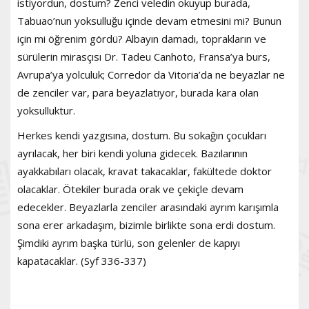
istiyordun, dostum? Zenci veledin okuyup burada,
Tabuao’nun yoksulluğu içinde devam etmesini mi? Bunun
için mi öğrenim gördü? Albayın damadı, toprakların ve
sürülerin mirasçısı Dr. Tadeu Canhoto, Fransa’ya burs,
Avrupa’ya yolculuk; Corredor da Vitoria’da ne beyazlar ne
de zenciler var, para beyazlatıyor, burada kara olan
yoksulluktur.
Herkes kendi yazgısına, dostum. Bu sokağın çocukları
ayrılacak, her biri kendi yoluna gidecek. Bazılarının
ayakkabıları olacak, kravat takacaklar, fakültede doktor
olacaklar. Ötekiler burada orak ve çekiçle devam
edecekler. Beyazlarla zenciler arasındaki ayrım karışımla
sona erer arkadaşım, bizimle birlikte sona erdi dostum.
Şimdiki ayrım başka türlü, son gelenler de kapıyı
kapatacaklar. (Syf 336-337)