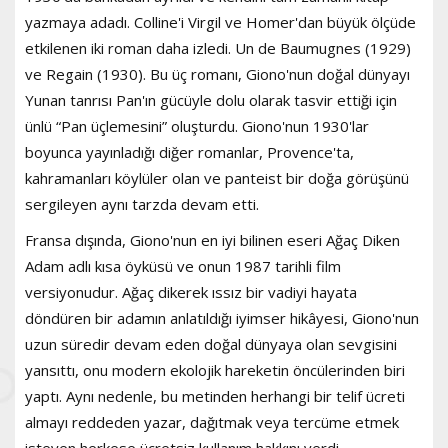
yazmaya adadı. Colline'i Virgil ve Homer'dan büyük ölçüde
etkilenen iki roman daha izledi. Un de Baumugnes (1929)
ve Regain (1930). Bu üç romanı, Giono'nun doğal dünyayı
Yunan tanrısı Pan'ın gücüyle dolu olarak tasvir ettiği için
ünlü “Pan üçlemesini” oluşturdu. Giono'nun 1930'lar
boyunca yayınladığı diğer romanlar, Provence'ta,
kahramanları köylüler olan ve panteist bir doğa görüşünü
sergileyen aynı tarzda devam etti.
Fransa dışında, Giono'nun en iyi bilinen eseri Ağaç Diken
Adam adlı kısa öyküsü ve onun 1987 tarihli film
versiyonudur. Ağaç dikerek ıssız bir vadiyi hayata
döndüren bir adamın anlatıldığı iyimser hikâyesi, Giono'nun
uzun süredir devam eden doğal dünyaya olan sevgisini
yansıttı, onu modern ekolojik hareketin öncülerinden biri
yaptı. Aynı nedenle, bu metinden herhangi bir telif ücreti
almayı reddeden yazar, dağıtmak veya tercüme etmek