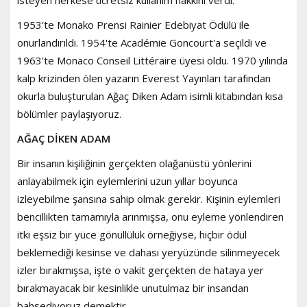
isteyen herkese ücretsiz kullanım hakkını verdi.
1953'te Monako Prensi Rainier Edebiyat Ödülü ile
onurlandırıldı. 1954'te Académie Goncourt'a seçildi ve
1963'te Monaco Conseil Littéraire üyesi oldu. 1970 yılında
kalp krizinden ölen yazarın Everest Yayınları tarafından
okurla buluşturulan Ağaç Diken Adam isimli kitabından kısa
bölümler paylaşıyoruz.
AĞAÇ DİKEN ADAM
Bir insanın kişiliğinin gerçekten olağanüstü yönlerini
anlayabilmek için eylemlerini uzun yıllar boyunca
izleyebilme şansına sahip olmak gerekir. Kişinin eylemleri
bencillikten tamamıyla arınmışsa, onu eyleme yönlendiren
itki eşsiz bir yüce gönüllülük örneğiyse, hiçbir ödül
beklemediği kesinse ve dahası yeryüzünde silinmeyecek
izler bırakmışsa, işte o vakit gerçekten de hataya yer
bırakmayacak bir kesinlikle unutulmaz bir insandan
bahsediyoruz demektir.