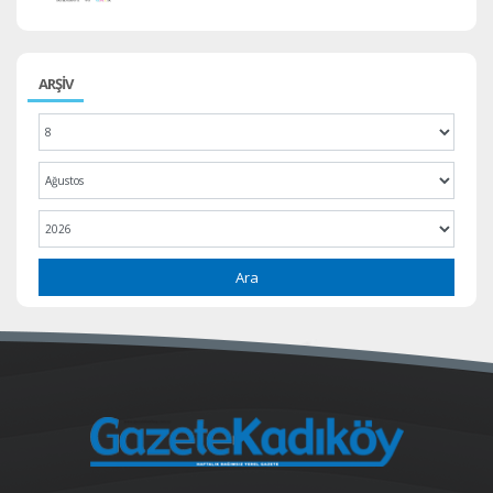
ARŞİV
Ara