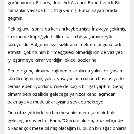
görünüyordu. Elli beş, dedi. Adı Alzeard Boouffier idi. Bir
zamanlar yaylada bir çiftliği varmış. Bütün hayatı orada
geçmiş.
Tek oğlunu, sonra da karısını kaybetmişti. İnzivaya çekilmiş,
kuzuları ve köpeğiyle birlikte sakin bir yaşamın keyfini
sürüyordu. Bölgenin ağaçsızlıktan ölmekte olduğunu fark
etmişti. Çok mühim bir meşgalesi olmadığı için de vaziyeti
iyileştirmeye karar verdiğini ekledi sözlerine.
Ben de genç olmama rağmen o sıralarda yalnız bir yaşam
sürdürdüğüm için, yalnız yaşayanların ruhuna hassasiyetle
temas edebiliyordum. Yine de küçük bir gaf yaptım: Genç
olmam beni özellikle geleceğe yalnızca kendi açımdan
bakmaya ve mutluluk arayışına sevk etmekteydi.
Ona otuz yıl içinde on bin meşenin muhteşem bir hale
geleceğini söyledim. Bana, “Ömrüm olursa, otuz yıl içinde
o kadar çok meşe dikmiş olacağım ki, bu on bin ağaç onların