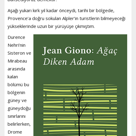
Aşağı yukarı kırk yıl kadar önceydi, tarihi bir bölgede,
Provence’a doğru sokulan Alpler’in turistlerin bilmeyeceği
yükseklerinde uzun bir yürüyüşe çıkmıştım.
Durence
Nehri’nin
Sisteron ve
Mirabeau
arasında
kalan
bölümü bu
bölgenin
güney ve
güneydoğu
sınırlarını
belirlerken,
Drome