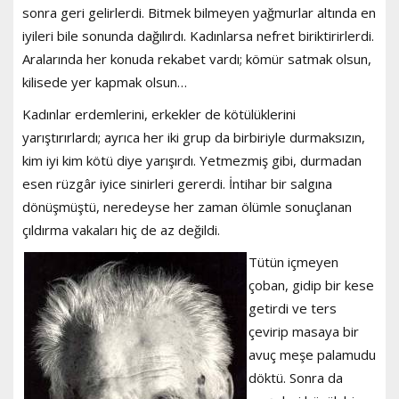
sonra geri gelirlerdi. Bitmek bilmeyen yağmurlar altında en
iyileri bile sonunda dağılırdı. Kadınlarsa nefret biriktirirlerdi.
Aralarında her konuda rekabet vardı; kömür satmak olsun,
kilisede yer kapmak olsun…
Kadınlar erdemlerini, erkekler de kötülüklerini
yarıştırırlardı; ayrıca her iki grup da birbiriyle durmaksızın,
kim iyi kim kötü diye yarışırdı. Yetmezmiş gibi, durmadan
esen rüzgâr iyice sinirleri gererdi. İntihar bir salgına
dönüşmüştü, neredeyse her zaman ölümle sonuçlanan
çıldırma vakaları hiç de az değildi.
Tütün içmeyen
çoban, gidip bir kese
getirdi ve ters
çevirip masaya bir
avuç meşe palamudu
döktü. Sonra da