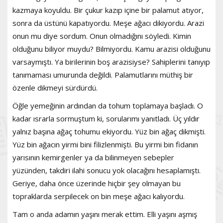
kazmaya koyuldu. Bir çukur kazıp içine bir palamut atıyor,
sonra da üstünü kapatıyordu. Meşe ağacı dikiyordu. Arazi
onun mu diye sordum. Onun olmadığını söyledi. Kimin
olduğunu biliyor muydu? Bilmiyordu. Kamu arazisi olduğunu
varsaymıştı. Ya birilerinin boş arazisiyse? Sahiplerini tanıyıp
tanımaması umurunda değildi. Palamutlarını müthiş bir
özenle dikmeyi sürdürdü.
Öğle yemeğinin ardından da tohum toplamaya başladı. O
kadar ısrarla sormuştum ki, sorularımı yanıtladı. Üç yıldır
yalnız başına ağaç tohumu ekiyordu. Yüz bin ağaç dikmişti.
Yüz bin ağacın yirmi bini filizlenmişti. Bu yirmi bin fidanın
yarısının kemirgenler ya da bilinmeyen sebepler
yüzünden, takdiri ilahi sonucu yok olacağını hesaplamıştı.
Geriye, daha önce üzerinde hiçbir şey olmayan bu
topraklarda serpilecek on bin meşe ağacı kalıyordu.
Tam o anda adamın yaşını merak ettim. Elli yaşını aşmış