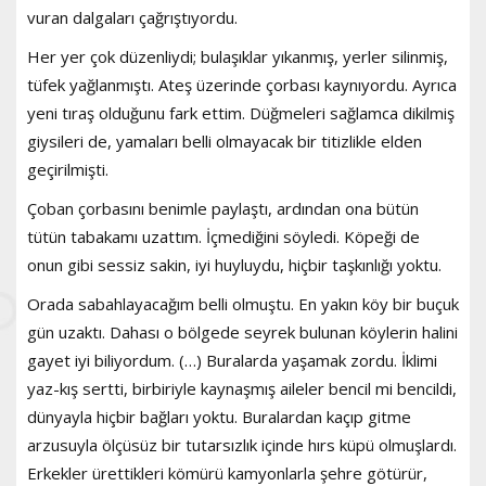
vuran dalgaları çağrıştıyordu.
Her yer çok düzenliydi; bulaşıklar yıkanmış, yerler silinmiş,
tüfek yağlanmıştı. Ateş üzerinde çorbası kaynıyordu. Ayrıca
yeni tıraş olduğunu fark ettim. Düğmeleri sağlamca dikilmiş
giysileri de, yamaları belli olmayacak bir titizlikle elden
geçirilmişti.
Çoban çorbasını benimle paylaştı, ardından ona bütün
tütün tabakamı uzattım. İçmediğini söyledi. Köpeği de
onun gibi sessiz sakin, iyi huyluydu, hiçbir taşkınlığı yoktu.
Orada sabahlayacağım belli olmuştu. En yakın köy bir buçuk
gün uzaktı. Dahası o bölgede seyrek bulunan köylerin halini
gayet iyi biliyordum. (…) Buralarda yaşamak zordu. İklimi
yaz-kış sertti, birbiriyle kaynaşmış aileler bencil mi bencildi,
dünyayla hiçbir bağları yoktu. Buralardan kaçıp gitme
arzusuyla ölçüsüz bir tutarsızlık içinde hırs küpü olmuşlardı.
Erkekler ürettikleri kömürü kamyonlarla şehre götürür,