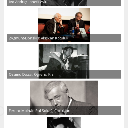
İvo Andriç: Lanetli Avlu
Zygmunt-Donskis: Akışkan Kötülük
Osamu Dazai: Öğrenci Kız
Ferenc Molnár: Pal Sokağı Çocukları