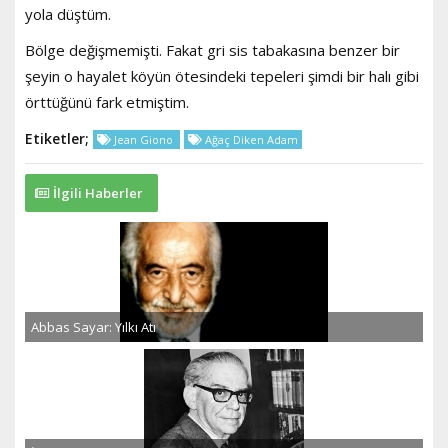
yola düştüm.
Bölge değişmemişti. Fakat gri sis tabakasına benzer bir
şeyin o hayalet köyün ötesindeki tepeleri şimdi bir halı gibi
örttüğünü fark etmiştim.
Etiketler;
Jean Giono
Ağaç Diken Adam
İlgili Haberler
Abbas Sayar: Yılkı Atı