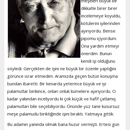
meşeleri büyük bir
dikkatle birer birer
incelemeye koyuldu,
kötülerini iyilerinden
ayırıyordu. Bense
pipomu içiyordum.
Ona yardım etmeyi
önerdim. Bunun
kendi işi olduğunu
söyledi. Gerçekten de işini ne büyük bir özenle yaptığını
görünce ısrar etmedim. Aramızda geçen bütün konuşma
bundan ibaretti. Bir kenarda yeterince büyük ve iyi
palamutlar birikince, onları onluk kümelere ayırıyordu. O
kadar yakından inceliyordu ki çok küçük ve hafif çatlamış
palamutları bile seçebiliyordu. Önünde yüz tane kusursuz
meşe palamudu biriktiğinde işini bıraktı. Yatmaya gittik.
Bu adamın yanında olmak bana huzur vermişti. Ertesi gün