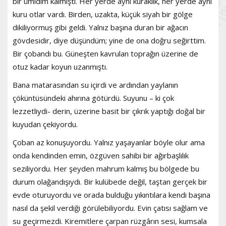
bir ümidim kalmıştı. Her yerde aynı kuraklık, her yerde aynı
kuru otlar vardı. Birden, uzakta, küçük siyah bir gölge
dikiliyormuş gibi geldi. Yalnız başına duran bir ağacın
gövdesidir, diye düşündüm; yine de ona doğru seğirttim.
Bir çobandı bu. Güneşten kavrulan toprağın üzerine de
otuz kadar koyun uzanmıştı.
Bana matarasından su içirdi ve ardından yaylanın
çöküntüsündeki ahırına götürdü. Suyunu – ki çok
lezzetliydi- derin, üzerine basit bir çıkrık yaptığı doğal bir
kuyudan çekiyordu.
Çoban az konuşuyordu. Yalnız yaşayanlar böyle olur ama
onda kendinden emin, özgüven sahibi bir ağırbaşlılık
seziliyordu. Her şeyden mahrum kalmış bu bölgede bu
durum olağandışıydı. Bir kulübede değil, taştan gerçek bir
evde oturuyordu ve orada bulduğu yıkıntılara kendi başına
nasıl da şekil verdiği görülebiliyordu. Evin çatısı sağlam ve
su geçirmezdi. Kiremitlere çarpan rüzgârın sesi, kumsala