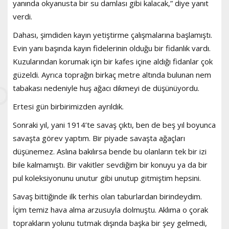
yanında okyanusta bir su damlası gibi kalacak,” diye yanıt
verdi.
Dahası, şimdiden kayın yetiştirme çalışmalarına başlamıştı.
Evin yanı başında kayın fidelerinin olduğu bir fidanlık vardı.
Kuzularından korumak için bir kafes içine aldığı fidanlar çok
güzeldi. Ayrıca toprağın birkaç metre altında bulunan nem
tabakası nedeniyle huş ağacı dikmeyi de düşünüyordu.
Ertesi gün birbirimizden ayrıldık.
Sonraki yıl, yani 1914’te savaş çıktı, ben de beş yıl boyunca
savaşta görev yaptım. Bir piyade savaşta ağaçları
düşünemez. Aslına bakılırsa bende bu olanların tek bir izi
bile kalmamıştı. Bir vakitler sevdiğim bir konuyu ya da bir
pul koleksiyonunu unutur gibi unutup gitmiştim hepsini.
Savaş bittiğinde ilk terhis olan taburlardan birindeydim.
İçim temiz hava alma arzusuyla dolmuştu. Aklıma o çorak
toprakların yolunu tutmak dışında başka bir şey gelmedi,