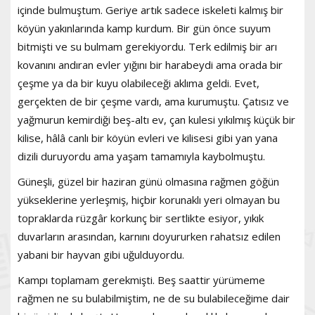
içinde bulmuştum. Geriye artık sadece iskeleti kalmış bir
köyün yakınlarında kamp kurdum. Bir gün önce suyum
bitmişti ve su bulmam gerekiyordu. Terk edilmiş bir arı
kovanını andıran evler yığını bir harabeydi ama orada bir
çeşme ya da bir kuyu olabileceği aklıma geldi. Evet,
gerçekten de bir çeşme vardı, ama kurumuştu. Çatısız ve
yağmurun kemirdiği beş-altı ev, çan kulesi yıkılmış küçük bir
kilise, hâlâ canlı bir köyün evleri ve kilisesi gibi yan yana
dizili duruyordu ama yaşam tamamıyla kaybolmuştu.
Güneşli, güzel bir haziran günü olmasına rağmen göğün
yükseklerine yerleşmiş, hiçbir korunaklı yeri olmayan bu
topraklarda rüzgâr korkunç bir sertlikte esiyor, yıkık
duvarların arasından, karnını doyururken rahatsız edilen
yabani bir hayvan gibi uğulduyordu.
Kampı toplamam gerekmişti. Beş saattir yürümeme
rağmen ne su bulabilmiştim, ne de su bulabileceğime dair