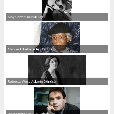
May Sarton: Kürklü Kişi
Chinua Achebe: Artık Huzur Yok
Rebecca West: Askerin Dönüşü
Pierre Bourdieu: Eril Tahakküm