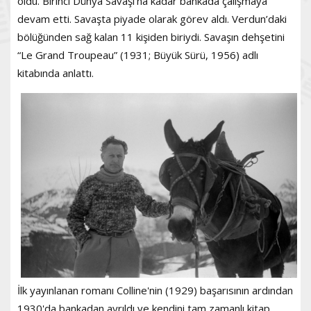
oldu. Birinci Dünya Savaşı'na kadar bankada çalışmaya
devam etti. Savaşta piyade olarak görev aldı. Verdun’daki
bölüğünden sağ kalan 11 kişiden biriydi. Savaşın dehşetini
“Le Grand Troupeau” (1931; Büyük Sürü, 1956) adlı
kitabında anlattı.
İlk yayınlanan romanı Colline'nin (1929) başarısının ardından
1930'da bankadan ayrıldı ve kendini tam zamanlı kitap