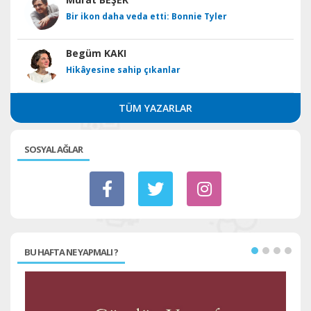
Bir ikon daha veda etti: Bonnie Tyler
Begüm KAKI
Hikâyesine sahip çıkanlar
TÜM YAZARLAR
SOSYAL AĞLAR
BU HAFTA NE YAPMALI ?