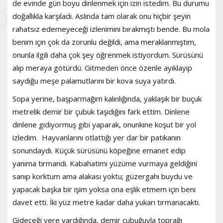
de evinde gün boyu dinlenmek için izin istedim. Bu durumu
doğallıkla karşıladı. Aslında tam olarak onu hiçbir şeyin
rahatsız edemeyeceği izlenimini bırakmıştı bende. Bu mola
benim için çok da zorunlu değildi, ama meraklanmıştım,
onunla ilgili daha çok şey öğrenmek istiyordum. Sürüsünü
alıp meraya götürdü. Gitmeden önce özenle ayıklayıp
saydığu meşe palamutlarını bir kova suya yatırdı.
Sopa yerine, başparmağım kalınlığında, yaklaşık bir buçuk
metrelik demir bir çubuk taşıdığını fark ettim. Dinlene
dinlene gidiyormuş gibi yaparak, onunkine koşut bir yol
izledim. Hayvanlarını otlattığı yer dar bir patikanın
sonundaydı. Küçük sürüsünü köpeğine emanet edip
yanıma tırmandı. Kabahatimi yüzüme vurmaya geldiğini
sanıp korktum ama alakası yoktu; güzergahı buydu ve
yapacak başka bir işim yoksa ona eşlik etmem için beni
davet etti. İki yüz metre kadar daha yukarı tırmanacaktı.
Gideceği yere vardığında, demir çubuğuyla toprağı