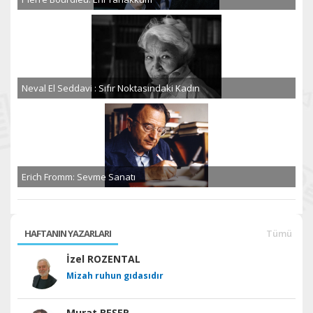
Neval El Seddavi : Sıfır Noktasındaki Kadın
Erich Fromm: Sevme Sanatı
HAFTANIN YAZARLARI
Tümü
İzel ROZENTAL
Mizah ruhun gıdasıdır
Murat BEŞER