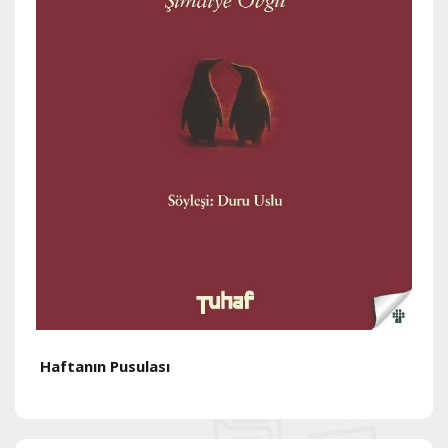
Haftanın Pusulası
H