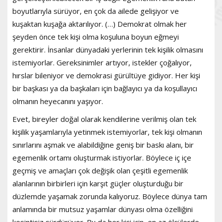
boyutlarıyla sürüyor, en çok da ailede gelişiyor ve
kuşaktan kuşağa aktarılıyor. (…) Demokrat olmak her
şeyden önce tek kişi olma koşuluna boyun eğmeyi
gerektirir. İnsanlar dünyadaki yerlerinin tek kişilik olmasını
istemiyorlar. Gereksinimler artıyor, istekler çoğalıyor,
hırslar bileniyor ve demokrasi gürültüye gidiyor. Her kişi
bir başkası ya da başkaları için bağlayıcı ya da koşullayıcı
olmanın heyecanını yaşıyor.
Evet, bireyler doğal olarak kendilerine verilmiş olan tek
kişilik yaşamlarıyla yetinmek istemiyorlar, tek kişi olmanın
sınırlarını aşmak ve alabildiğine geniş bir baskı alanı, bir
egemenlik ortamı oluşturmak istiyorlar. Böylece iç içe
geçmiş ve amaçları çok değişik olan çeşitli egemenlik
alanlarının birbirleri için karşıt güçler oluşturduğu bir
düzlemde yaşamak zorunda kalıyoruz. Böylece dünya tam
anlamında bir mutsuz yaşamlar dünyası olma özelliğini
kesintisiz sürdürüyor. Bu da her kişi için, en az ölçülerde