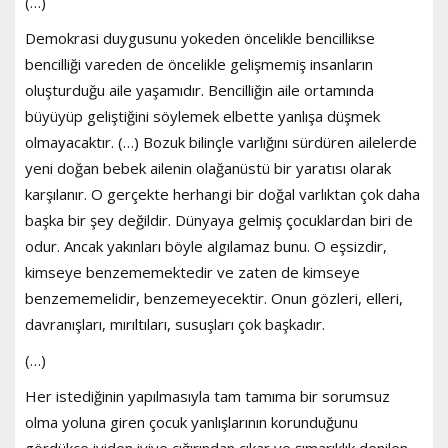
(…)
Demokrasi duygusunu yokeden öncelikle bencillikse
bencilliği vareden de öncelikle gelişmemiş insanların
oluşturduğu aile yaşamıdır. Bencilliğin aile ortamında
büyüyüp geliştiğini söylemek elbette yanlışa düşmek
olmayacaktır. (…) Bozuk bilinçle varlığını sürdüren ailelerde
yeni doğan bebek ailenin olağanüstü bir yaratısı olarak
karşılanır. O gerçekte herhangi bir doğal varlıktan çok daha
başka bir şey değildir. Dünyaya gelmiş çocuklardan biri de
odur. Ancak yakınları böyle algılamaz bunu. O eşsizdir,
kimseye benzememektedir ve zaten de kimseye
benzememelidir, benzemeyecektir. Onun gözleri, elleri,
davranışları, mırıltıları, susuşları çok başkadır.
(…)
Her istediğinin yapılmasıyla tam tamıma bir sorumsuz
olma yoluna giren çocuk yanlışlarının korunduğunu
gördükçe iyiden iyiye çığırından çıkar ve şımarıklık denilen