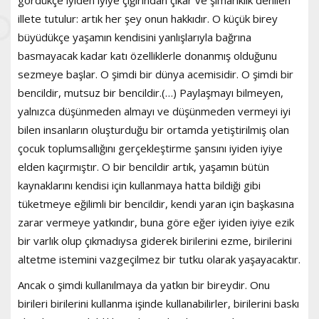
illete tutulur: artık her şey onun hakkıdır. O küçük birey
büyüdükçe yaşamın kendisini yanlışlarıyla bağrına
basmayacak kadar katı özelliklerle donanmış olduğunu
sezmeye başlar. O şimdi bir dünya acemisidir. O şimdi bir
bencildir, mutsuz bir bencildir.(…) Paylaşmayı bilmeyen,
yalnızca düşünmeden almayı ve düşünmeden vermeyi iyi
bilen insanların oluşturduğu bir ortamda yetiştirilmiş olan
çocuk toplumsallığını gerçekleştirme şansını iyiden iyiye
elden kaçırmıştır. O bir bencildir artık, yaşamın bütün
kaynaklarını kendisi için kullanmaya hatta bildiği gibi
tüketmeye eğilimli bir bencildir, kendi yaran için başkasına
zarar vermeye yatkındır, buna göre eğer iyiden iyiye ezik
bir varlık olup çıkmadıysa giderek birilerini ezme, birilerini
altetme istemini vazgeçilmez bir tutku olarak yaşayacaktır.
Ancak o şimdi kullanılmaya da yatkın bir bireydir. Onu
birileri birilerini kullanma işinde kullanabilirler, birilerini baskı