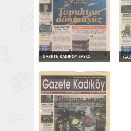
GAZETE KADIKÖY SAYI:5
GAZ
23 Aralık 1999
10