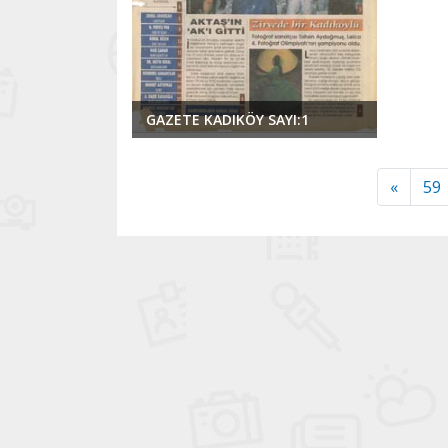
GAZETE KADIKÖY SAYI:1
19 Kasım 1999
«
59