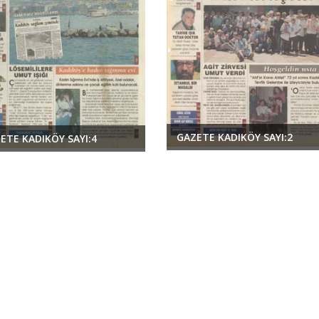
GAZETE KADIKÖY SAYI:2
ETE KADIKÖY SAYI:4
26 Kasım 1999
 Aralık 1999
Haftanın Sinevizyonu
Haftanın Pusulası