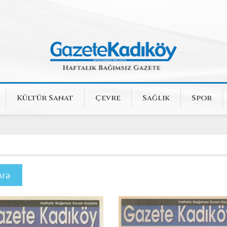
Kültür Sanat
Çevre
Sağlık
Spor