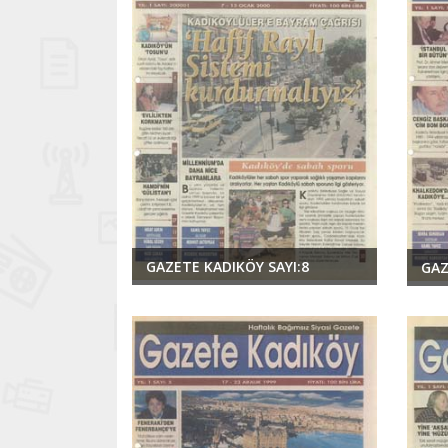
GAZETE KADIKÖY SAYI:8
GAZ
07 Ocak 2000
31