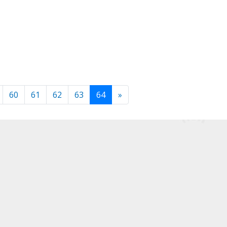
60
61
62
63
64
»