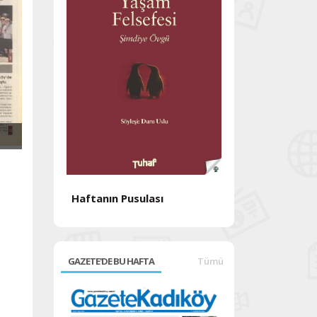
Haftanın Pusulası
Haftanın Pusul
GAZETE'DE BU HAFTA
Tümü