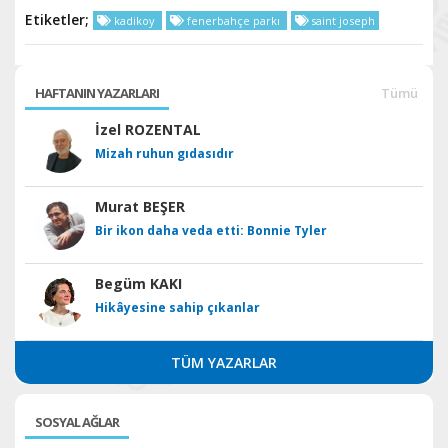
Etiketler;
kadikoy
fenerbahçe parkı
saint joseph
HAFTANIN YAZARLARI
Tümü
İzel ROZENTAL
Mizah ruhun gıdasıdır
Murat BEŞER
Bir ikon daha veda etti: Bonnie Tyler
Begüm KAKI
Hikâyesine sahip çıkanlar
TÜM YAZARLAR
SOSYAL AĞLAR