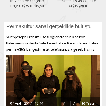
İBB, park ve bahçelere
74 kuruluştan COP31’e
meyve ağaçları dikiyor
sağlık çağrısı
Permakültür sanal gerçeklikle buluştu
Saint-Joseph Fransız Lisesi öğrencilerinin Kadıköy
Belediyesi’nin desteğiyle Fenerbahçe Parkı’nda kurdukları
permakültür bahçesini artık telefonunuzla gezebilirsiniz
+
-
07 Aralık 2017 - 16:44
A
A
Yazdır