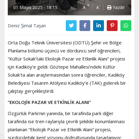
+
-
01 Mayıs 2025 - 18:15
A
A
Yazdır
Deniz Şimal Taşan
Orta Doğu Teknik Üniversitesi (ODTÜ) Şehir ve Bölge
Planlama bölümü üçüncü ve dördüncü sınıf öğrencileri,
“Kültür Sokak’taki Ekolojik Pazar ve Etkinlik Alanı” projesi
için Kadıköy’e geldi. Göztepe Mahallesi’ndeki Kültür
Sokak'ta alan araştırmasından sonra öğrenciler, Kadıköy
Belediyesi Tasarım Atölyesi Kadıköy’e (TAK) giderek bir
çalıştay gerçekleştirdi.
“EKOLOJİK PAZAR VE ETKİNLİK ALANI”
Özgürlük Parkı'nın yanında, bir tarafında park diğer
tarafında ise tren raylarıyla çevrili şekilde konumlanması
planlanan “Ekolojik Pazar ve Etkinlik Alanı” projesi,
sürdürülebilir kent vizyonu doğrultusunda tasarlanıyor.