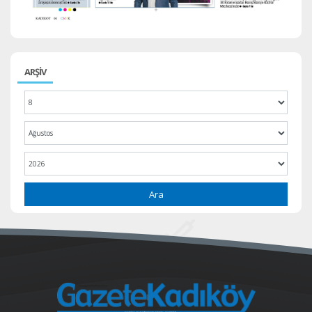
ARŞİV
Ara