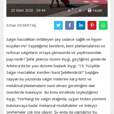
+
-
25 Mart 2020 - 09:44
A
A
Yazdır
Erhan DEMİRTAŞ
Salgın hastalıkları tetikleyen şey sadece sağlık ve hijyen
koşulları mı? Yaşadığımız kentlerin, kent planlamalarının ve
nüfusun salgınların ortaya çıkmasında ve yayılmasındaki
payı nedir? Şehir plancısı Gizem Kıygı, geçtiğimiz günlerde
Arkitera’da bir yazı dizisine başladı. Kıygı, “19. Yüzyılda
Salgın Hastalıklar Kentleri Nasıl Şekillendirdi?” başlığını
taşıyan bu yazısında salgın risklerine karşı kent ve
mekânsal planlamaların nasıl olması gerektiğine dair
önerilerde bulunuyor. Bu konu etrafında söyleştiğimiz
Kıygı, “Herhangi bir salgın atağında, uygun tedavi yöntemi
bulununcaya kadar mekansal müdahaleler ve önleyici
sınırlamalar çok öne çıkıyor. Şu anda da yaptığımız bu.