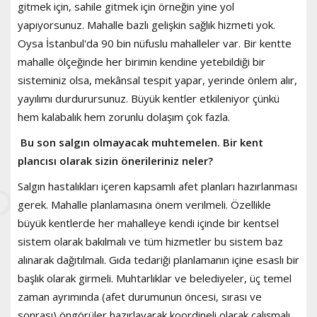
gitmek için, sahile gitmek için örneğin yine yol
yapıyorsunuz. Mahalle bazlı gelişkin sağlık hizmeti yok.
Oysa İstanbul'da 90 bin nüfuslu mahalleler var. Bir kentte
mahalle ölçeğinde her birimin kendine yetebildiği bir
sisteminiz olsa, mekânsal tespit yapar, yerinde önlem alır,
yayılımı durdurursunuz. Büyük kentler etkileniyor çünkü
hem kalabalık hem zorunlu dolaşım çok fazla.
Bu son salgın olmayacak muhtemelen. Bir kent
plancısı olarak sizin önerileriniz neler?
Salgın hastalıkları içeren kapsamlı afet planları hazırlanması
gerek. Mahalle planlamasına önem verilmeli. Özellikle
büyük kentlerde her mahalleye kendi içinde bir kentsel
sistem olarak bakılmalı ve tüm hizmetler bu sistem baz
alınarak dağıtılmalı. Gıda tedariği planlamanın içine esaslı bir
başlık olarak girmeli. Muhtarlıklar ve belediyeler, üç temel
zaman ayrımında (afet durumunun öncesi, sırası ve
sonrası) öngörüler hazırlayarak koordineli olarak çalışmalı.