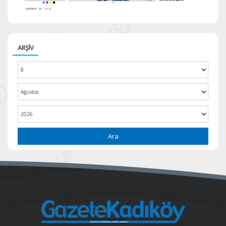
ARŞİV
Ara