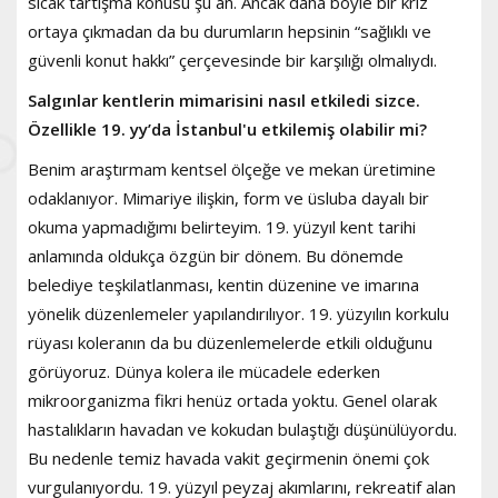
sıcak tartışma konusu şu an. Ancak daha böyle bir kriz
ortaya çıkmadan da bu durumların hepsinin “sağlıklı ve
güvenli konut hakkı” çerçevesinde bir karşılığı olmalıydı.
Salgınlar kentlerin mimarisini nasıl etkiledi sizce.
Özellikle 19. yy’da İstanbul'u etkilemiş olabilir mi?
Benim araştırmam kentsel ölçeğe ve mekan üretimine
odaklanıyor. Mimariye ilişkin, form ve üsluba dayalı bir
okuma yapmadığımı belirteyim. 19. yüzyıl kent tarihi
anlamında oldukça özgün bir dönem. Bu dönemde
belediye teşkilatlanması, kentin düzenine ve imarına
yönelik düzenlemeler yapılandırılıyor. 19. yüzyılın korkulu
rüyası koleranın da bu düzenlemelerde etkili olduğunu
görüyoruz. Dünya kolera ile mücadele ederken
mikroorganizma fikri henüz ortada yoktu. Genel olarak
hastalıkların havadan ve kokudan bulaştığı düşünülüyordu.
Bu nedenle temiz havada vakit geçirmenin önemi çok
vurgulanıyordu. 19. yüzyıl peyzaj akımlarını, rekreatif alan