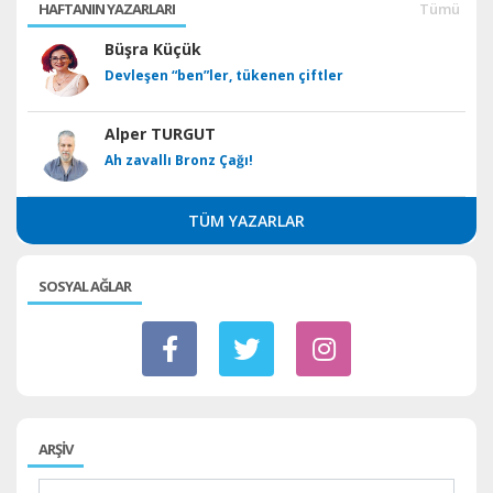
HAFTANIN YAZARLARI
Tümü
Büşra Küçük
Devleşen “ben”ler, tükenen çiftler
Alper TURGUT
Ah zavallı Bronz Çağı!
TÜM YAZARLAR
SOSYAL AĞLAR
ARŞİV