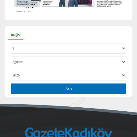
ARŞİV
Ara