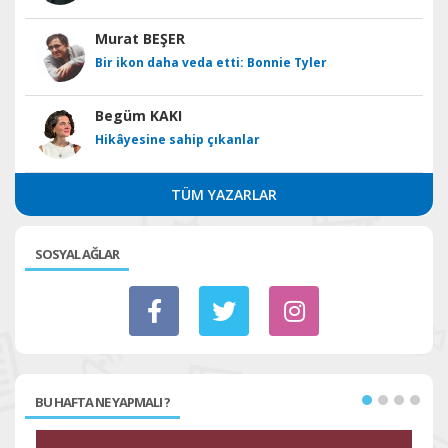
Murat BEŞER
Bir ikon daha veda etti: Bonnie Tyler
Begüm KAKI
Hikâyesine sahip çıkanlar
TÜM YAZARLAR
SOSYAL AĞLAR
BU HAFTA NE YAPMALI ?