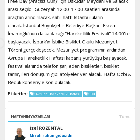
Free Day (Araçsız Gün)” için Üsküdar Meydanı ve Salacak
arası seçildi. Güzergah 12:00-17:00 saatleri arasında
araçtan arındırılacak, sahil hattı İstanbulluların
olacak. İstanbul Büyükşehir Belediye Başkanı Ekrem
İmamoğlu’nun da katılacağı “Hareketlilik Festivali” 14:00’te
başlayacak. İspark’ın İsbike Bisiklet Okulu Mezuniyet
Töreni gerçekleşecek, Mezuniyet programının ardından
Avrupa Hareketlilik Haftası kapanış yürüyüşü başlayacak,
festival alanında telefon şarj eden bisikletler, bisiklet
tamir, ileri dönüşüm gibi atölyeler yer alacak. Hafta Özbi &
Bedük konseriyle son bulacak.
Etiketler;
Avrupa Hareketlilik Haftası
İBB
HAFTANIN YAZARLARI
Tümü
İzel ROZENTAL
Mizah ruhun gıdasıdır