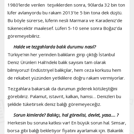
1980’lerde verilen teşviklerden sonra, 90larda 32 bin ton
lüfer avlanıyordu bu rakam 2013’te 5 bin tona dek düştü.
Bu böyle sürerse, lüferin nesli Marmara ve Karadeniz’de
tükenecektir maalesef. Lüferi 5-10 sene sonra Boğaz’da
göremeyebiliriz.
Halde ve tezgahlarda balık durumu nasıl?
Türkiye’nin her yerinden balıkların girip çıktığı İstanbul
Deniz Ürünleri Hali’ndeki balık sayısını tam olarak
bilmiyoruz! Endüstriyel balıkçılar, hem ceza korkusu hem
de rekabet yüzünden yetkililere doğru rakam vermiyorlar.
Tezgahlara bakarsak da durumun giderek kötüleştiğini
görebiliriz. Palamut, istavrit, kalkan, hamsi… Denizleri bu
şeklide tüketirsek deniz balığı göremeyeceğiz.
Sorun kimlerde? Balıkçı, hal görevlisi, devlet, yasa.... ?
Herkesin bu soruna katkısı var! En büyük sorun hal. Simsar,
borsa gibi balığı bekletiyor fiyatını ayarlamak için. Bakanlık