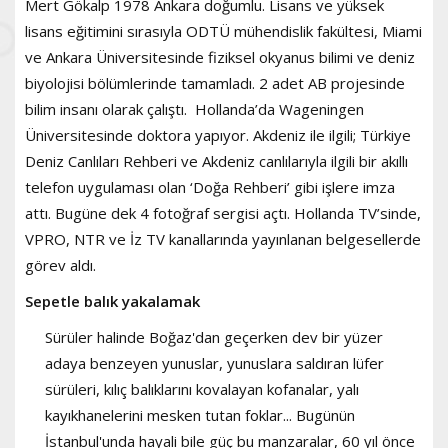
Mert Gökalp 1978 Ankara doğumlu. Lisans ve yüksek
lisans eğitimini sırasıyla ODTÜ mühendislik fakültesi, Miami
ve Ankara Üniversitesinde fiziksel okyanus bilimi ve deniz
biyolojisi bölümlerinde tamamladı. 2 adet AB projesinde
bilim insanı olarak çalıştı. Hollanda’da Wageningen
Üniversitesinde doktora yapıyor. Akdeniz ile ilgili; Türkiye
Deniz Canlıları Rehberi ve Akdeniz canlılarıyla ilgili bir akıllı
telefon uygulaması olan ‘Doğa Rehberi’ gibi işlere imza
attı. Bugüne dek 4 fotoğraf sergisi açtı. Hollanda TV’sinde,
VPRO, NTR ve İz TV kanallarında yayınlanan belgesellerde
görev aldı.
Sepetle balık yakalamak
Sürüler halinde Boğaz'dan geçerken dev bir yüzer
adaya benzeyen yunuslar, yunuslara saldıran lüfer
sürüleri, kılıç balıklarını kovalayan kofanalar, yalı
kayıkhanelerini mesken tutan foklar... Bugünün
İstanbul'unda hayali bile güç bu manzaralar, 60 yıl önce