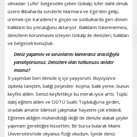
olmadan ‘Lüfer’ belgeselini çeken Gökalp; lüfer dahil olmak
üzere ilkbaharda sürülerle Marmara ve Ege’den gelip,
üremek için Karadeniz’e göçen ve sonbaharda geri dönen
balıkların bu yolculuğunu aktarıyor. Balıkların tükenmemesi,
denizlerin korunmasını isteyen Gökalp ile denizleri, balıkları
ve belgeseli konuştuk.
Deniz yaşamını ve sorunlarını kameranız aracılığıyla
yansıtıyorsunuz. Denizlere olan tutkunuzu anlatır
mısınız?
5 yaşımdan beri denizle iç içe yaşıyorum. Büyüyünce
zıpkınla tanıştım, balığı peşinden koşma, balık yeme, bunun
keyfini aldım. Denizi keşfettikçe bu merak iyice arttı. Tüplü
dalış eğitimi aldım ve ODTÜ Sualtı Topluluğu’na girdim,
oradaki amatör bilimsel çalışmalar hayatımı çok etkiledi.
Eğitimini aldığım mühendisliği değil de denizle alakalı şeyler
yapmam gerektiğini hissettim. Bir bursa bularak Miami
Üniversitesi’nde okyanus fiziği okudum. İçinde deniz