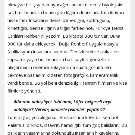
olmayan bir iş yapamayacağımı anladım, deniz biyolojisini
seçtim. İnsanlara benim gördüğüm denizi anlatma ihtiyacı
hissettim. İnsanların denizi bilmediğini, korktuğunu,
kirlettiğini, denize ilginin azlığını farkedince, Türkiye Deniz
Canlıları Rehberi'ni yazdım. Bu kitapta 300 tür var. Buna
300 tür daha ekleyerek, ‘Doğa Rehberi’ uygulamasıyla
(aplikasyon) insanlara sunduk. Denizlerimizle alakalı en
kapsamlı yayın bu. İnsanlara bazı şeyleri görsellikle
ulaştırmanın önemini anlayınca da sualtı görüntüleri
çekmeye başladım ki zaten fotoğrafçılık, kameramanlık
vardı bende. Bu yol beni denizle ilgili tanıtım filmleri ve kısa
filmlere yöneltti.
Adından anlaşılıyor tabi ama, Lüfer belgeseli neyi
anlatıyor?
Nerede, kimlerle çekimler yaptınız?
Lüferin göç yolculuğunu… Ama aslında lüfer bir sembol.
Palamut, orkinos, istavrit, hamsi gibi tüm göç balıklarını, bu
balıkların yaşamlarına dokunduğu insanların hikayelerini,