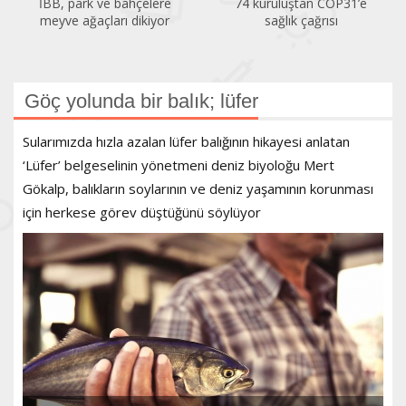
74 kuruluştan COP31’e
Temiz Hava Hakkı
sağlık çağrısı
Platformu’ndan PM2,5
çağrısı
Göç yolunda bir balık; lüfer
Sularımızda hızla azalan lüfer balığının hikayesi anlatan
‘Lüfer’ belgeselinin yönetmeni deniz biyoloğu Mert
Gökalp, balıkların soylarının ve deniz yaşamının korunması
için herkese görev düştüğünü söylüyor