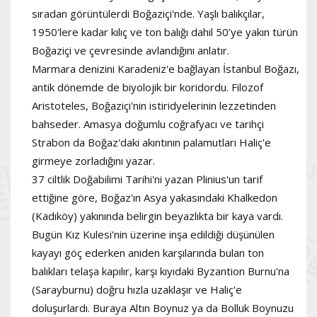
sıradan görüntülerdi Boğaziçi'nde. Yaşlı balıkçılar,
1950'lere kadar kılıç ve ton balığı dahil 50’ye yakın türün
Boğaziçi ve çevresinde avlandığını anlatır.
Marmara denizini Karadeniz'e bağlayan İstanbul Boğazı,
antik dönemde de biyolojik bir koridordu. Filozof
Aristoteles, Boğaziçi'nin istiridyelerinin lezzetinden
bahseder. Amasya doğumlu coğrafyacı ve tarihçi
Strabon da Boğaz'daki akıntının palamutları Haliç'e
girmeye zorladığını yazar.
37 ciltlik Doğabilimi Tarihi'ni yazan Plinius'un tarif
ettiğine göre, Boğaz'ın Asya yakasındaki Khalkedon
(Kadıköy) yakınında belirgin beyazlıkta bir kaya vardı.
Bugün Kız Kulesi'nin üzerine inşa edildiği düşünülen
kayayı göç ederken aniden karşılarında bulan ton
balıkları telaşa kapılır, karşı kıyıdaki Byzantion Burnu'na
(Sarayburnu) doğru hızla uzaklaşır ve Haliç'e
doluşurlardı. Buraya Altın Boynuz ya da Bolluk Boynuzu