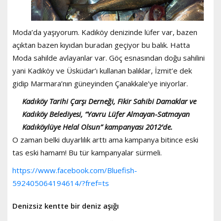
Moda’da yaşıyorum. Kadıköy denizinde lüfer var, bazen
açıktan bazen kıyıdan buradan geçiyor bu balık. Hatta
Moda sahilde avlayanlar var. Göç esnasından doğu sahilini
yani Kadıköy ve Üsküdar’ı kullanan balıklar, İzmit’e dek
gidip Marmara’nın güneyinden Çanakkale’ye iniyorlar.
Kadıköy Tarihi Çarşı Derneği, Fikir Sahibi Damaklar ve
Kadıköy Belediyesi, “Yavru Lüfer Almayan-Satmayan
Kadıköylüye Helal Olsun” kampanyası 2012’de.
O zaman belki duyarlılık arttı ama kampanya bitince eski
tas eski hamam! Bu tür kampanyalar sürmeli.
https://www.facebook.com/Bluefish-
592405064194614/?fref=ts
Denizsiz kentte bir deniz aşığı