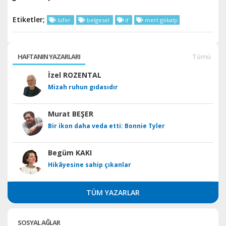
Etiketler;
lüfer
belgesel
if
mert gökalp
HAFTANIN YAZARLARI
Tümü
İzel ROZENTAL
Mizah ruhun gıdasıdır
Murat BEŞER
Bir ikon daha veda etti: Bonnie Tyler
Begüm KAKI
Hikâyesine sahip çıkanlar
TÜM YAZARLAR
SOSYAL AĞLAR